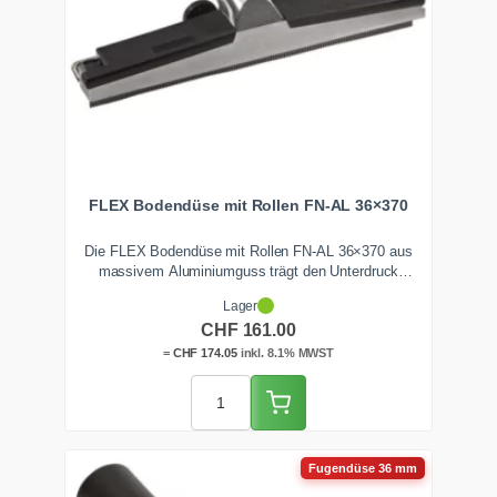
FLEX Bodendüse mit Rollen FN-AL 36×370
Die FLEX Bodendüse mit Rollen FN-AL 36×370 aus
massivem Aluminiumguss trägt den Unterdruck
gleichmässig über die volle Arbeitsbreite von 370 mm.
Lager
Das Eigengewicht hält sie satt auf dem Boden, die
CHF
161.00
Laufrollen führen sie im optimalen Abstand. Bürsten- und
Gummileisten sind wechselbar.
=
CHF
174.05
inkl. 8.1% MWST
Fugendüse 36 mm