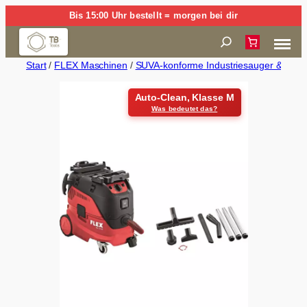
Zum
Bis 15:00 Uhr bestellt = morgen bei dir
Inhalt
Suchen
springen
Start
/
FLEX Maschinen
/
SUVA-konforme Industriesauger & Luftre
Auto-Clean, Klasse M
Was bedeutet das?