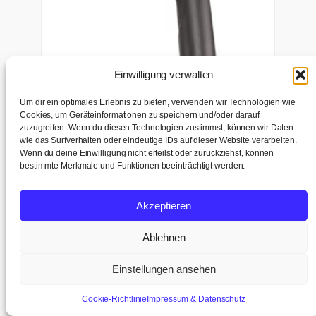
Einwilligung verwalten
Um dir ein optimales Erlebnis zu bieten, verwenden wir Technologien wie
Cookies, um Geräteinformationen zu speichern und/oder darauf
zuzugreifen. Wenn du diesen Technologien zustimmst, können wir Daten
K-C 32 KU AS
wie das Surfverhalten oder eindeutige IDs auf dieser Website verarbeiten.
Wenn du deine Einwilligung nicht erteilst oder zurückziehst, können
Antistatischer Saugkrümmer K-C 32 KU AS aus
bestimmte Merkmale und Funktionen beeinträchtigt werden.
leitfähigem Spezialkunststoff für FLEX VCE Sauger.
Verbindet den 32-mm-Saugschlauch mit dem Saugrohr,
Lager
leitet statische Ladung sicher ab und dreht dank Clip-
Akzeptieren
CHF
27.00
System frei mit, ohne den Schlauch zu verdrillen.
=
CHF
29.20
inkl. 8.1% MWST
Ablehnen
Einstellungen ansehen
Schubbügel VCE 33/44
Cookie-Richtlinie
Impressum & Datenschutz