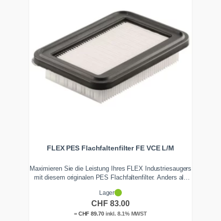
FLEX PES Flachfaltenfilter FE VCE L/M
Maximieren Sie die Leistung Ihres FLEX Industriesaugers
mit diesem originalen PES Flachfaltenfilter. Anders als
Papierfilter ist er waschbar, absolut nässeunempfindlich
Lager
und extrem langlebig – für konstant hohe Saugkraft und
CHF
83.00
eine optimale Filterabreinigung auf der Baustelle.
=
CHF
89.70
inkl. 8.1% MWST