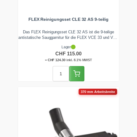
FLEX Reinigungsset CLE 32 AS 9-teilig
Das FLEX Reinigungsset CLE 32 AS ist die 9-teilige
antistatische Sauggarnitur für die FLEX VCE 33 und VCE
44 Sicherheitssauger. Mit antistatischem Krümmer, drei
Lager
robusten INOX-Verlängerungsrohren und der Clip-
CHF
115.00
Bodendüse mit Wechseleinsätzen reinigst du Boden,
Fugen und Polster sicher im 32-mm-System.
=
CHF
124.30
inkl. 8.1% MWST
370 mm Arbeitsbreite