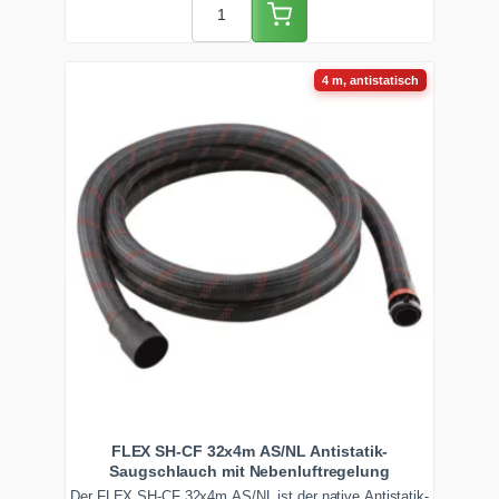
4 m, antistatisch
FLEX SH-CF 32x4m AS/NL Antistatik-
Saugschlauch mit Nebenluftregelung
Der FLEX SH-CF 32x4m AS/NL ist der native Antistatik-