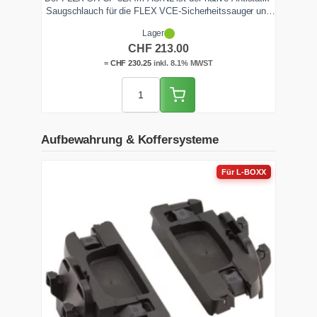
Saugschlauch für die FLEX VCE-Sicherheitssauger und
die Giraffe-Langhalsschleifer. 32 mm Innendurchmesser,
Lager
4 m Länge, glatter Gewebemantel gegen das Verhaken
CHF
213.00
und Nebenluftregelung am Handstück.
=
CHF
230.25
inkl. 8.1% MWST
Aufbewahrung & Koffersysteme
Für L-BOXX