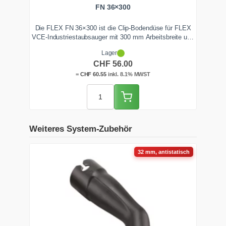
FN 36×300
Die FLEX FN 36×300 ist die Clip-Bodendüse für FLEX
VCE-Industriestaubsauger mit 300 mm Arbeitsbreite und
36-mm-Anschluss. Werkzeuglos wechselst du zwischen
Lager
Bürstenleiste für trocken und Gummilippe für nass.
CHF
56.00
Distanzrollen halten den Saugspalt konstant. Ab Lager
Zentralschweiz lieferbar.
=
CHF
60.55
inkl. 8.1% MWST
Weiteres System-Zubehör
32 mm, antistatisch