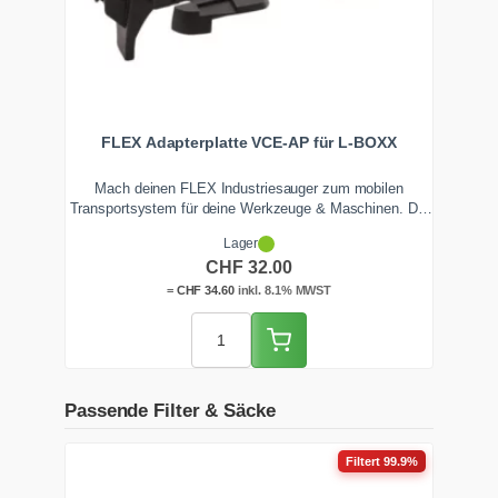
FLEX Adapterplatte VCE-AP für L-BOXX
Mach deinen FLEX Industriesauger zum mobilen
Transportsystem für deine Werkzeuge & Maschinen. Die
Adapterplatte VCE-AP verbindet Sauger und
Lager
Werkzeugkoffer wie L-BOXX oder Systainer werkzeuglos
CHF
32.00
zu einer Einheit für den sicheren und effizienten Transport
auf der Baustelle.
=
CHF
34.60
inkl. 8.1% MWST
Passende Filter & Säcke
Filtert 99.9%