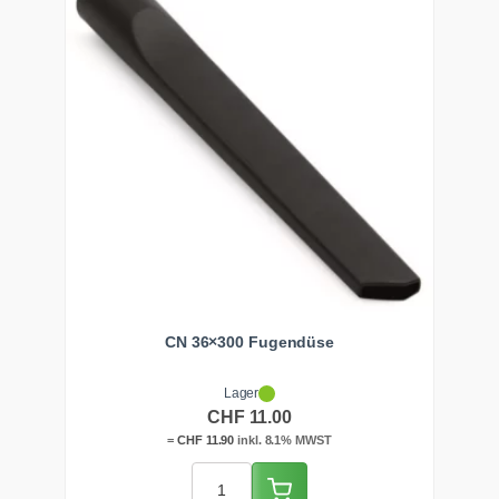
CN 36×300 Fugendüse
Lager
CHF
11.00
=
CHF
11.90
inkl. 8.1% MWST