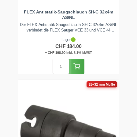
FLEX Antistatik-Saugschlauch SH-C 32x4m
AS/NL
Der FLEX Antistatik-Saugschlauch SH-C 32x4m AS/NL
verbindet die FLEX Sauger VCE 33 und VCE 44
antistatisch mit der Giraffe oder dem Elektrowerkzeug.
Lager
Der Nebenluftregler baut den Unterdruck am Werkzeug
CHF
184.00
ab. 32 mm, 4 m, mit Stufenadapter. Ab Lager
Zentralschweiz.
=
CHF
198.90
inkl. 8.1% MWST
25–32 mm Muffe