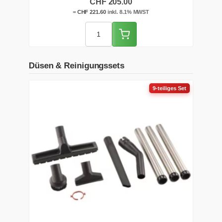
CHF
205.00
schützt den Hauptfilter vor grobem Schmutz.
=
CHF
221.60
inkl. 8.1% MWST
Düsen & Reinigungssets
9-teiliges Set