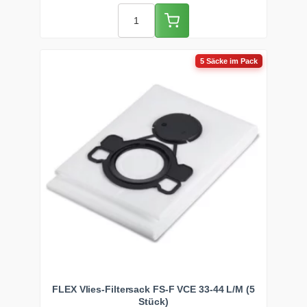
5 Säcke im Pack
FLEX Vlies-Filtersack FS-F VCE 33-44 L/M (5
Stück)