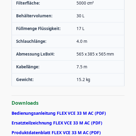
Filterfläche:
5000 cm²
Behältervolumen:
30 L
Füllmenge Flüssigkeit:
17 L
Schlauchlänge:
4.0 m
Abmessung LxBxH:
565 x 385 x 565 mm
Kabellänge:
7.5 m
Gewicht:
15.2 kg
Downloads
Bedienungsanleitung FLEX VCE 33 M AC (PDF)
Ersatzteilzeichnung FLEX VCE 33 M AC (PDF)
Produktdatenblatt FLEX VCE 33 M AC (PDF)