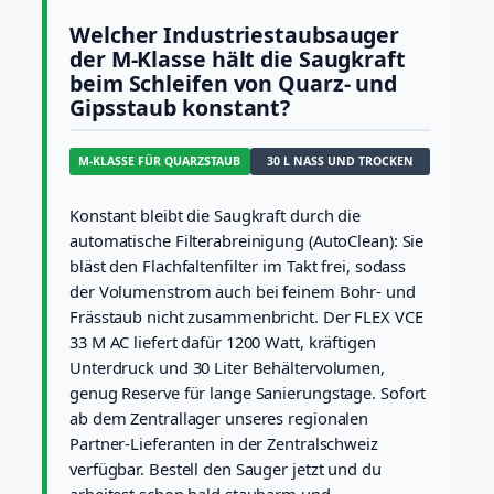
d
Welcher Industriestaubsauger
u
der M-Klasse hält die Saugkraft
s
beim Schleifen von Quarz- und
t
r
Gipsstaub konstant?
i
e
M-KLASSE FÜR QUARZSTAUB
30 L NASS UND TROCKEN
s
a
u
Konstant bleibt die Saugkraft durch die
g
automatische Filterabreinigung (AutoClean): Sie
e
bläst den Flachfaltenfilter im Takt frei, sodass
r
M
der Volumenstrom auch bei feinem Bohr- und
e
Frässtaub nicht zusammenbricht. Der FLEX VCE
n
33 M AC liefert dafür 1200 Watt, kräftigen
g
Unterdruck und 30 Liter Behältervolumen,
e
genug Reserve für lange Sanierungstage. Sofort
ab dem Zentrallager unseres regionalen
Partner-Lieferanten in der Zentralschweiz
verfügbar. Bestell den Sauger jetzt und du
arbeitest schon bald staubarm und