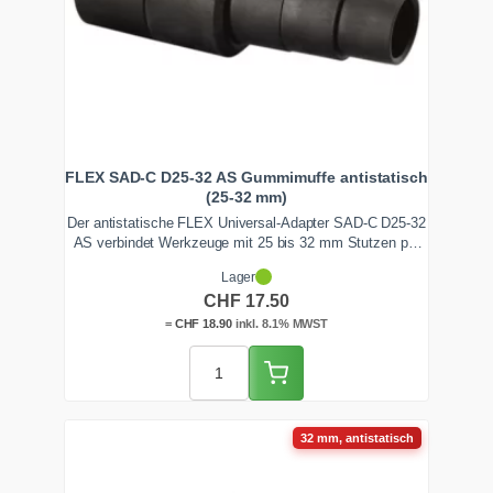
FLEX SAD-C D25-32 AS Gummimuffe antistatisch
(25-32 mm)
Der antistatische FLEX Universal-Adapter SAD-C D25-32
AS verbindet Werkzeuge mit 25 bis 32 mm Stutzen per
Clip mit dem FLEX VCE-Sauger. Sauber auf Mass
Lager
zugeschnitten dichtet er luftdicht ab und leitet die
CHF
17.50
statische Ladung sicher ab.
=
CHF
18.90
inkl. 8.1% MWST
32 mm, antistatisch