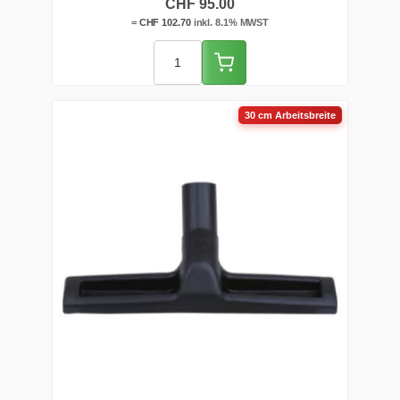
CHF
95.00
=
CHF
102.70
inkl. 8.1% MWST
30 cm Arbeitsbreite