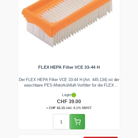
FLEX HEPA Filter VCE 33-44 H
Der FLEX HEPA Filter VCE 33-44 H (Art. 445.134) ist der
waschbare PES-Motorkühlluft-Vorfilter für die FLEX
Sicherheitssauger VCE 33 und VCE 44 der Klassen L, M
Lager
und H. Er hält feinen Staub von der Bypass-Kühlung fern
CHF
39.00
und schützt die Saugturbine vor Hitzestau. Ab Lager
Zentralschweiz, schnell lieferbar bei TB-Tools.
=
CHF
42.15
inkl. 8.1% MWST