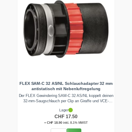
FLEX SAM-C 32 AS/NL Schlauchadapter 32 mm
antistatisch mit Nebenluftregelung
Der FLEX Gewindering SAM-C 32 AS/NL koppelt deinen
32-mm-Saugschlauch per Clip an Giraffe und VCE-
Sauger. Die antistatische Nebenluftregelung senkt den
Lager
Unterdruck am Schleifkopf und lasst die Maschine sanft
CHF
17.50
uber die Spachtelmasse gleiten.
=
CHF
18.90
inkl. 8.1% MWST