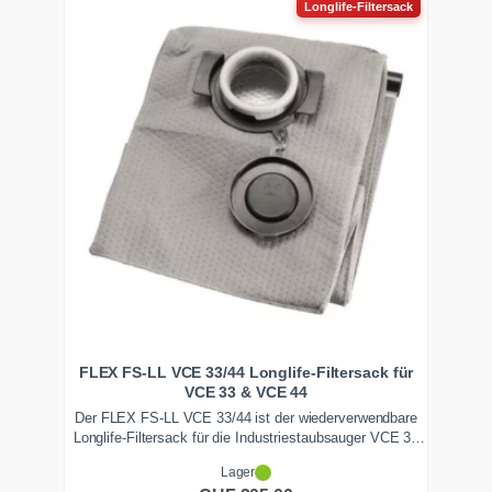
Longlife-Filtersack
FLEX FS-LL VCE 33/44 Longlife-Filtersack für
VCE 33 & VCE 44
Der FLEX FS-LL VCE 33/44 ist der wiederverwendbare
Longlife-Filtersack für die Industriestaubsauger VCE 33
und VCE 44. Das reissfeste, dreilagige Polyester-Vlies
Lager
ersetzt laut Hersteller bis zu 500 Einwegbeutel und