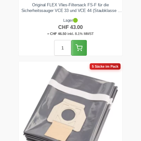
Original FLEX Vlies-Filtersack FS-F für die
Sicherheitssauger VCE 33 und VCE 44 (Staubklasse L
und M), 5 Stück pro Paket. Das mehrlagige SMS-Vlies
Lager
bindet Feinstaub im Inneren, hält die Saugkraft länger
CHF
43.00
konstant als Papier und schützt den Hauptfilter. Ab Lager
Zentralschweiz.
=
CHF
46.50
inkl. 8.1% MWST
5 Säcke im Pack