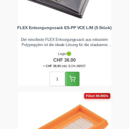
FLEX Entsorgungssack ES-PP VCE L/M (5 Stück)
Der reissfeste FLEX Entsorgungssack aus robustem
Polypropylen ist die ideale Lösung für die staubarme
Entsorgung von grobem Schmutz und grossen
Lager
Staubmengen. Als unverzichtbares Zubehör für Ihren
CHF
36.00
FLEX Industriesauger sorgt er für ein sauberes und
sicheres Arbeitsumfeld auf jeder Baustelle.
=
CHF
38.90
inkl. 8.1% MWST
Filtert 99.995%