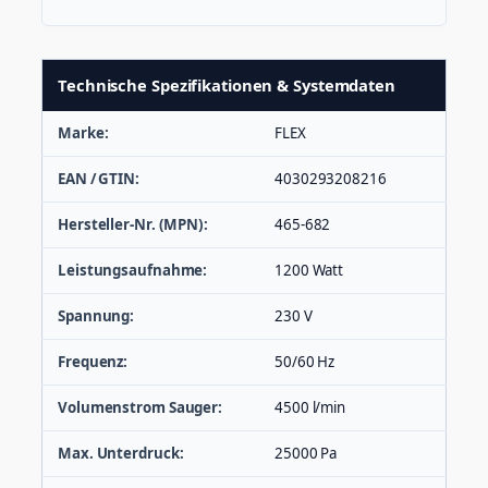
Technische Spezifikationen & Systemdaten
Marke:
FLEX
EAN / GTIN:
4030293208216
Hersteller-Nr. (MPN):
465-682
Leistungsaufnahme:
1200 Watt
Spannung:
230 V
Frequenz:
50/60 Hz
Volumenstrom Sauger:
4500 l/min
Max. Unterdruck:
25000 Pa