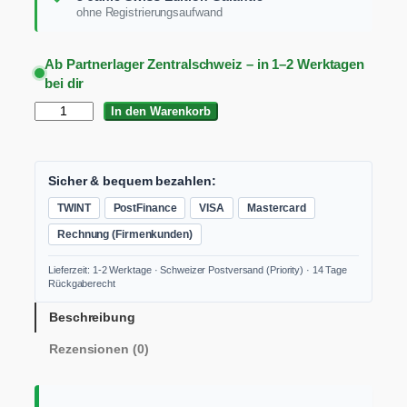
ohne Registrierungsaufwand
Ab Partnerlager Zentralschweiz – in 1–2 Werktagen
bei dir
F
In den Warenkorb
L
E
X
V
Sicher & bequem bezahlen:
C
TWINT
PostFinance
VISA
Mastercard
E
3
Rechnung (Firmenkunden)
3
M
Lieferzeit: 1-2 Werktage · Schweizer Postversand (Priority) · 14 Tage
A
Rückgaberecht
C
-
Beschreibung
S
Rezensionen (0)
e
t
I
n