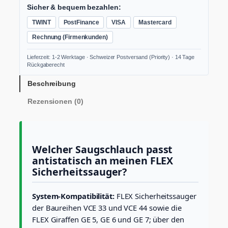
A
Sicher & bequem bezahlen:
n
TWINT
PostFinance
VISA
Mastercard
t
i
Rechnung (Firmenkunden)
s
t
Lieferzeit: 1-2 Werktage · Schweizer Postversand (Priority) · 14 Tage
a
Rückgaberecht
t
i
Beschreibung
k
Rezensionen (0)
-
S
a
u
g
Welcher Saugschlauch passt
s
antistatisch an meinen FLEX
c
Sicherheitssauger?
h
l
a
System-Kompatibilität:
FLEX Sicherheitssauger
u
der Baureihen VCE 33 und VCE 44 sowie die
c
h
FLEX Giraffen GE 5, GE 6 und GE 7; über den
S