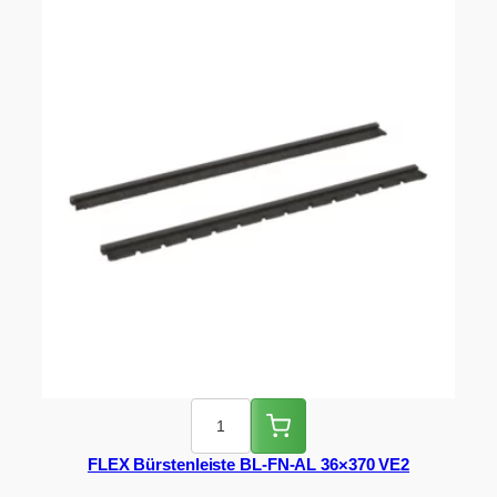
FLEX Bürstenleiste BL-FN-AL 36×370 VE2