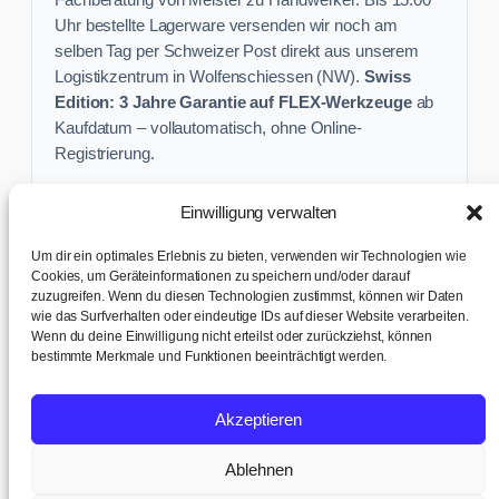
Uhr bestellte Lagerware versenden wir noch am
selben Tag per Schweizer Post direkt aus unserem
Logistikzentrum in Wolfenschiessen (NW).
Swiss
Edition: 3 Jahre Garantie auf FLEX-Werkzeuge
ab
Kaufdatum – vollautomatisch, ohne Online-
Registrierung.
Einwilligung verwalten
Keine Profi-Aktion mehr verpassen:
Um dir ein optimales Erlebnis zu bieten, verwenden wir Technologien wie
Sichere dir exklusive Angebote und praktische
Cookies, um Geräteinformationen zu speichern und/oder darauf
zuzugreifen. Wenn du diesen Technologien zustimmst, können wir Daten
Baustellen-Tipps direkt in dein Postfach.
wie das Surfverhalten oder eindeutige IDs auf dieser Website verarbeiten.
Wenn du deine Einwilligung nicht erteilst oder zurückziehst, können
✉ Zur Anmeldung
bestimmte Merkmale und Funktionen beeinträchtigt werden.
AGB & Kundeninfo
|
Impressum & Datenschutz
|
Kontakt &
Akzeptieren
Support
|
Versand & Abholung
|
Cookie-Richtlinie
|
Cookie-
Einstellungen
Ablehnen
© 2017 – 2026 TB tools + office AG · Humligenweid 3, 6386