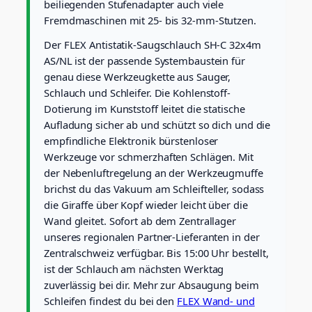
beiliegenden Stufenadapter auch viele
H
Fremdmaschinen mit 25- bis 32-mm-Stutzen.
-
C
Der FLEX Antistatik-Saugschlauch SH-C 32x4m
3
AS/NL ist der passende Systembaustein für
2
genau diese Werkzeugkette aus Sauger,
x
Schlauch und Schleifer. Die Kohlenstoff-
4
m
Dotierung im Kunststoff leitet die statische
A
Aufladung sicher ab und schützt so dich und die
S
empfindliche Elektronik bürstenloser
/
Werkzeuge vor schmerzhaften Schlägen. Mit
N
der Nebenluftregelung an der Werkzeugmuffe
L
M
brichst du das Vakuum am Schleifteller, sodass
e
die Giraffe über Kopf wieder leicht über die
n
Wand gleitet. Sofort ab dem Zentrallager
g
unseres regionalen Partner-Lieferanten in der
e
Zentralschweiz verfügbar. Bis 15:00 Uhr bestellt,
ist der Schlauch am nächsten Werktag
zuverlässig bei dir. Mehr zur Absaugung beim
Schleifen findest du bei den
FLEX Wand- und