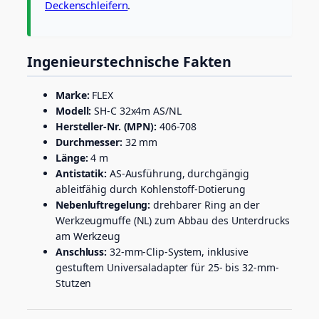
Deckenschleifern
.
Ingenieurstechnische Fakten
Marke:
FLEX
Modell:
SH-C 32x4m AS/NL
Hersteller-Nr. (MPN):
406-708
Durchmesser:
32 mm
Länge:
4 m
Antistatik:
AS-Ausführung, durchgängig
ableitfähig durch Kohlenstoff-Dotierung
Nebenluftregelung:
drehbarer Ring an der
Werkzeugmuffe (NL) zum Abbau des Unterdrucks
am Werkzeug
Anschluss:
32-mm-Clip-System, inklusive
gestuftem Universaladapter für 25- bis 32-mm-
Stutzen