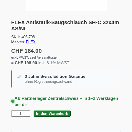
FLEX Antistatik-Saugschlauch SH-C 32x4m
AS/NL
SKU:
406-708
Marken:
FLEX
CHF
184.00
exkl. MWST, zzgl. Versandkosten
=
CHF
198.90
inkl. 8.1% MWST
3 Jahre Swiss Edition Garantie
ohne Registrierungsaufwand
Ab Partnerlager Zentralschweiz – in 1–2 Werktagen
bei dir
F
In den Warenkorb
L
E
X