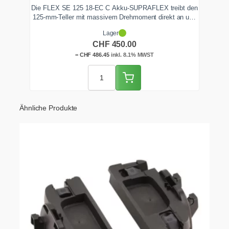
Die FLEX SE 125 18-EC C Akku-SUPRAFLEX treibt den
125-mm-Teller mit massivem Drehmoment direkt an und
trägt zähe Altlacke schneller ab als ein Exzenter.
Lager
Bürstenloser EC-Motor, 18-Volt-Akku-System, M14-
CHF
450.00
Aufnahme. Solo-Gerät ohne Akku. Ab Lager
Zentralschweiz.
=
CHF
486.45
inkl. 8.1% MWST
Ähnliche Produkte