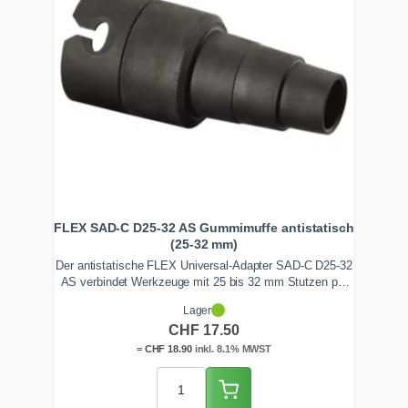
FLEX SAD-C D25-32 AS Gummimuffe antistatisch
(25-32 mm)
Der antistatische FLEX Universal-Adapter SAD-C D25-32
AS verbindet Werkzeuge mit 25 bis 32 mm Stutzen per
Clip mit dem FLEX VCE-Sauger. Sauber auf Mass
Lager
zugeschnitten dichtet er luftdicht ab und leitet die
CHF
17.50
statische Ladung sicher ab.
=
CHF
18.90
inkl. 8.1% MWST