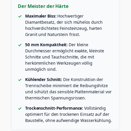
a
Der Meister der Härte
n
i
Maximaler Biss:
Hochwertiger
t
Diamantbesatz, der sich mühelos durch
(
hochverdichtetes Feinsteinzeug, harten
L
Granit und Naturstein frisst.
H
W
50 mm Kompaktheit:
Der kleine
/
Durchmesser ermöglicht exakte, kleinste
A
Schnitte und Tauchschnitte, die mit
)
herkömmlichen Werkzeugen völlig
M
unmöglich sind.
e
n
Kühlender Schnitt:
Die Konstruktion der
g
Trennscheibe minimiert die Reibungshitze
e
und schützt das sensible Plattenmaterial vor
thermischen Spannungsrissen.
Trockenschnitt-Performance:
Vollständig
optimiert für den trockenen Einsatz auf der
Baustelle, ohne aufwendige Wasserkühlung.