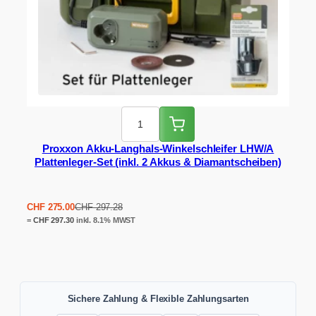
Proxxon Akku-Langhals-Winkelschleifer LHW/A
Plattenleger-Set (inkl. 2 Akkus & Diamantscheiben)
Ursprünglicher
Aktueller
CHF
275.00
CHF
297.28
Preis
Preis
=
CHF
297.30
inkl. 8.1% MWST
war:
ist:
CHF 297.28
CHF 275.00.
Sichere Zahlung & Flexible Zahlungsarten