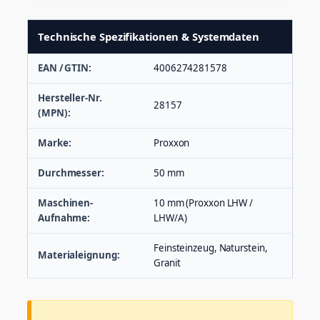
Technische Spezifikationen & Systemdaten
EAN / GTIN:
4006274281578
Hersteller-Nr.
28157
(MPN):
Marke:
Proxxon
Durchmesser:
50 mm
Maschinen-
10 mm (Proxxon LHW /
Aufnahme:
LHW/A)
Feinsteinzeug, Naturstein,
Materialeignung:
Granit