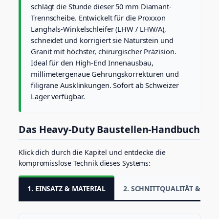
Ø
schlägt die Stunde dieser 50 mm Diamant-
5
Trennscheibe. Entwickelt für die Proxxon
0
Langhals-Winkelschleifer (LHW / LHW/A),
m
schneidet und korrigiert sie Naturstein und
m
f
Granit mit höchster, chirurgischer Präzision.
ü
Ideal für den High-End Innenausbau,
r
millimetergenaue Gehrungskorrekturen und
F
filigrane Ausklinkungen. Sofort ab Schweizer
e
i
Lager verfügbar.
n
s
t
Das Heavy-Duty Baustellen-Handbuch
e
i
n
Klick dich durch die Kapitel und entdecke die
z
kompromisslose Technik dieses Systems:
e
u
1. EINSATZ & MATERIAL
2. SCHNITTQUALITÄT & CHI
g
&
G
r