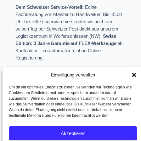
Dein Schweizer Service-Vorteil:
Echte
Fachberatung von Meister zu Handwerker. Bis 15:00
Uhr bestellte Lagerware versenden wir noch am
selben Tag per Schweizer Post direkt aus unserem
Logistikzentrum in Wolfenschiessen (NW).
Swiss
Edition: 3 Jahre Garantie auf FLEX-Werkzeuge
ab
Kaufdatum – vollautomatisch, ohne Online-
Registrierung.
Einwilligung verwalten
Keine Profi-Aktion mehr verpassen:
Um dir ein optimales Erlebnis zu bieten, verwenden wir Technologien wie
Sichere dir exklusive Angebote und praktische
Cookies, um Geräteinformationen zu speichern und/oder darauf
Baustellen-Tipps direkt in dein Postfach.
zuzugreifen. Wenn du diesen Technologien zustimmst, können wir Daten
wie das Surfverhalten oder eindeutige IDs auf dieser Website verarbeiten.
Wenn du deine Einwilligung nicht erteilst oder zurückziehst, können
✉ Zur Anmeldung
bestimmte Merkmale und Funktionen beeinträchtigt werden.
AGB & Kundeninfo
|
Impressum & Datenschutz
|
Kontakt &
Akzeptieren
Support
|
Versand & Abholung
|
Cookie-Richtlinie
|
Cookie-