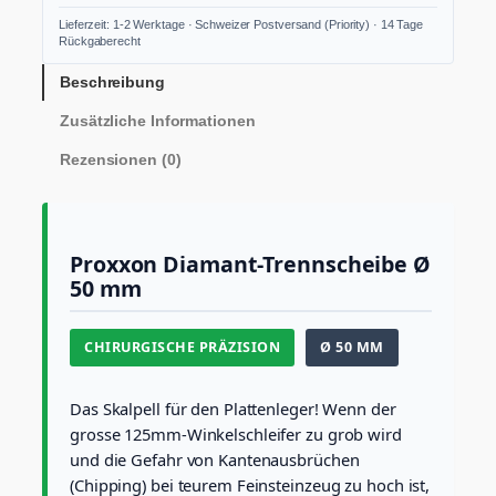
1
Lieferzeit: 1-2 Werktage · Schweizer Postversand (Priority) · 14 Tage
5
Rückgaberecht
7
D
Beschreibung
i
Zusätzliche Informationen
a
m
Rezensionen (0)
a
n
t
-
T
Proxxon Diamant-Trennscheibe Ø
r
50 mm
e
n
n
CHIRURGISCHE PRÄZISION
Ø 50 MM
s
c
h
Das Skalpell für den Plattenleger! Wenn der
e
grosse 125mm-Winkelschleifer zu grob wird
i
und die Gefahr von Kantenausbrüchen
b
e
(Chipping) bei teurem Feinsteinzeug zu hoch ist,