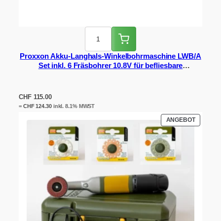
Proxxon Akku-Langhals-Winkelbohrmaschine LWB/A
Set inkl. 6 Fräsbohrer 10.8V für befliesbare
Drückerplatten & Plattenleger
CHF
115.00
=
CHF
124.30
inkl. 8.1% MWST
PRODUK
ANGEBOT
IM
ANGEBO