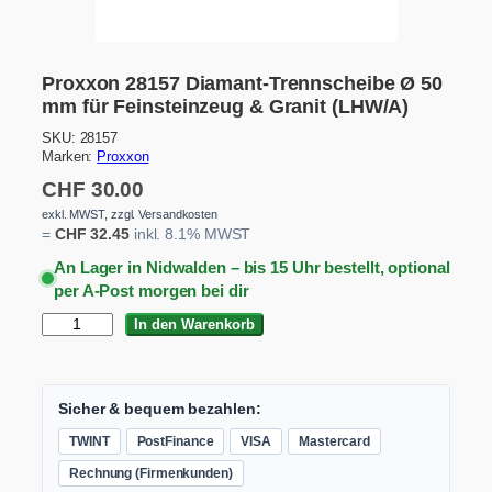
Proxxon 28157 Diamant-Trennscheibe Ø 50
mm für Feinsteinzeug & Granit (LHW/A)
SKU:
28157
Marken:
Proxxon
CHF
30.00
exkl. MWST, zzgl. Versandkosten
=
CHF
32.45
inkl. 8.1% MWST
An Lager in Nidwalden – bis 15 Uhr bestellt, optional
per A-Post morgen bei dir
P
In den Warenkorb
r
o
x
x
Sicher & bequem bezahlen:
o
TWINT
PostFinance
VISA
Mastercard
n
2
Rechnung (Firmenkunden)
8