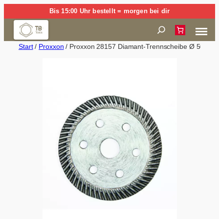
Zum
Bis 15:00 Uhr bestellt = morgen bei dir
Inhalt
Suchen
springen
Start
/
Proxxon
/ Proxxon 28157 Diamant-Trennscheibe Ø 50 mm f