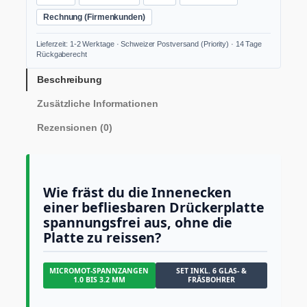
n
A
Rechnung (Firmenkunden)
k
k
Lieferzeit: 1-2 Werktage · Schweizer Postversand (Priority) · 14 Tage
u
Rückgaberecht
-
L
Beschreibung
a
Zusätzliche Informationen
n
g
Rezensionen (0)
h
a
l
s
-
Wie fräst du die Innenecken
W
einer befliesbaren Drückerplatte
i
spannungsfrei aus, ohne die
n
Platte zu reissen?
k
e
l
MICROMOT-SPANNZANGEN
SET INKL. 6 GLAS- &
b
1.0 BIS 3.2 MM
FRÄSBOHRER
o
h