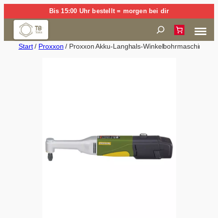
Zum
Bis 15:00 Uhr bestellt = morgen bei dir
Inhalt
Suchen
springen
Start
/
Proxxon
/ Proxxon Akku-Langhals-Winkelbohrmaschine LWB/A