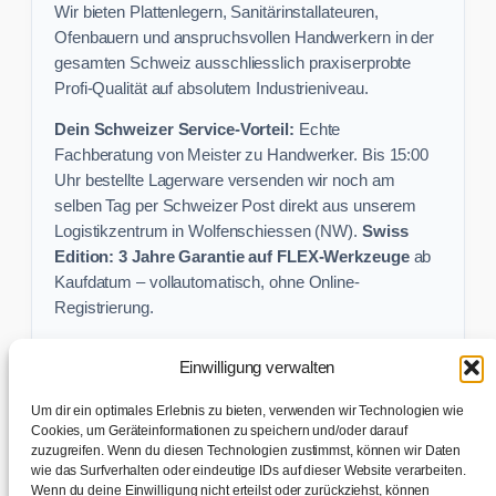
Wir bieten Plattenlegern, Sanitärinstallateuren,
Ofenbauern und anspruchsvollen Handwerkern in der
gesamten Schweiz ausschliesslich praxiserprobte
Profi-Qualität auf absolutem Industrieniveau.
Dein Schweizer Service-Vorteil:
Echte
Fachberatung von Meister zu Handwerker. Bis 15:00
Uhr bestellte Lagerware versenden wir noch am
selben Tag per Schweizer Post direkt aus unserem
Logistikzentrum in Wolfenschiessen (NW).
Swiss
Edition: 3 Jahre Garantie auf FLEX-Werkzeuge
ab
Kaufdatum – vollautomatisch, ohne Online-
Registrierung.
Einwilligung verwalten
Keine Profi-Aktion mehr verpassen:
Um dir ein optimales Erlebnis zu bieten, verwenden wir Technologien wie
Sichere dir exklusive Angebote und praktische
Cookies, um Geräteinformationen zu speichern und/oder darauf
zuzugreifen. Wenn du diesen Technologien zustimmst, können wir Daten
Baustellen-Tipps direkt in dein Postfach.
wie das Surfverhalten oder eindeutige IDs auf dieser Website verarbeiten.
Wenn du deine Einwilligung nicht erteilst oder zurückziehst, können