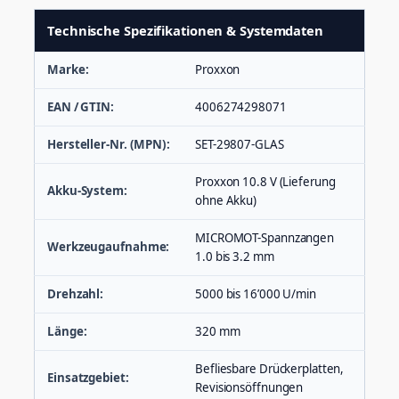
t
Technische Spezifikationen & Systemdaten
e
n
l
Marke:
Proxxon
e
g
EAN / GTIN:
4006274298071
e
r
Hersteller-Nr. (MPN):
SET-29807-GLAS
M
e
Proxxon 10.8 V (Lieferung
n
Akku-System:
g
ohne Akku)
e
MICROMOT-Spannzangen
Werkzeugaufnahme:
1.0 bis 3.2 mm
Drehzahl:
5000 bis 16’000 U/min
Länge:
320 mm
Befliesbare Drückerplatten,
Einsatzgebiet:
Revisionsöffnungen