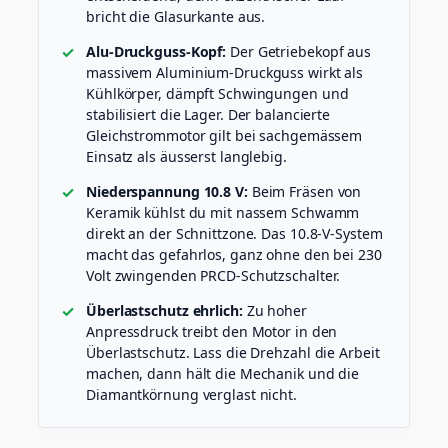
s
bricht die Glasurkante aus.
b
a
Alu-Druckguss-Kopf:
Der Getriebekopf aus
r
massivem Aluminium-Druckguss wirkt als
e
Kühlkörper, dämpft Schwingungen und
D
stabilisiert die Lager. Der balancierte
r
Gleichstrommotor gilt bei sachgemässem
ü
Einsatz als äusserst langlebig.
c
k
Niederspannung 10.8 V:
Beim Fräsen von
e
Keramik kühlst du mit nassem Schwamm
r
direkt an der Schnittzone. Das 10.8-V-System
p
l
macht das gefahrlos, ganz ohne den bei 230
a
Volt zwingenden PRCD-Schutzschalter.
t
Überlastschutz ehrlich:
Zu hoher
t
e
Anpressdruck treibt den Motor in den
n
Überlastschutz. Lass die Drehzahl die Arbeit
&
machen, dann hält die Mechanik und die
P
Diamantkörnung verglast nicht.
l
a
t