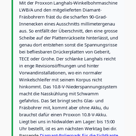
Mit der Proxxon Langhals-Winkelbohrmaschine
r
m
LWB/A und den mitgelieferten Diamant-
a
Fräsbohrern fräst du die scharfen 90-Grad-
s
Innenecken eines Ausschnitts millimetergenau
c
aus. So entfällt der Überschnitt, den eine grosse
h
Scheibe auf der Plattenrückseite hinterlässt, und
i
n
genau dort entstehen sonst die Spannungsrisse
e
bei befliesbaren Drückerplatten von Geberit,
L
TECE oder Grohe. Der schlanke Langhals reicht
W
in enge Revisionsöffnungen und hinter
B
/
Vorwandinstallationen, wo ein normaler
A
Winkelschleifer mit seinem Korpus nicht
S
hinkommt. Das 10.8-V-Niederspannungssystem
e
macht die Nasskühlung mit Schwamm
t
gefahrlos. Das Set bringt sechs Glas- und
i
n
Fräsbohrer mit, kommt aber ohne Akku, du
k
brauchst dafür einen Proxxon 10.8-V-Akku.
l
Liegt bei uns in Nidwalden am Lager: bis 15:00
.
Uhr bestellt, ist es am nächsten Werktag bei dir.
6
Passende
Diamant-Polierpads für die Sichtkante
F