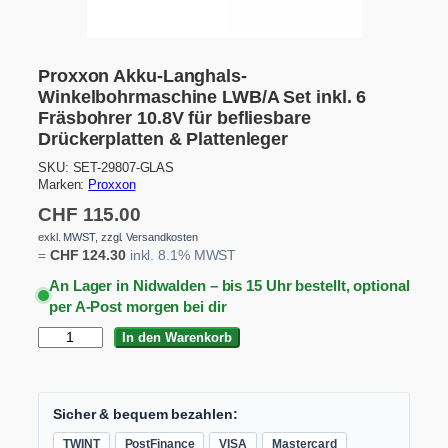
Proxxon Akku-Langhals-
Winkelbohrmaschine LWB/A Set inkl. 6
Fräsbohrer 10.8V für befliesbare
Drückerplatten & Plattenleger
SKU:
SET-29807-GLAS
Marken:
Proxxon
CHF
115.00
exkl. MWST, zzgl. Versandkosten
=
CHF
124.30
inkl. 8.1% MWST
An Lager in Nidwalden – bis 15 Uhr bestellt, optional
per A-Post morgen bei dir
P
In den Warenkorb
r
o
x
x
Sicher & bequem bezahlen:
o
TWINT
PostFinance
VISA
Mastercard