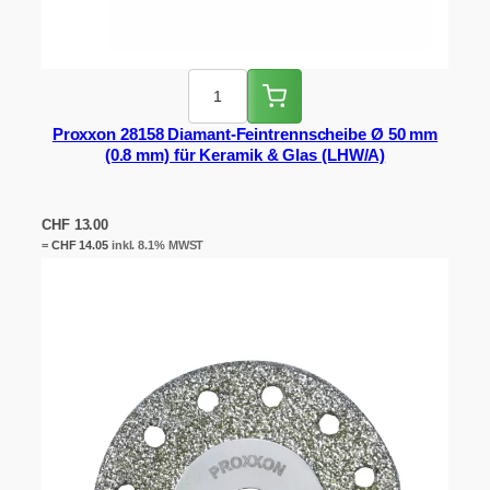
Proxxon 28158 Diamant-Feintrennscheibe Ø 50 mm
(0.8 mm) für Keramik & Glas (LHW/A)
CHF
13.00
=
CHF
14.05
inkl. 8.1% MWST