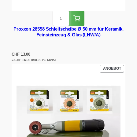
Proxxon 28558 Schleifscheibe Ø 50 mm für Keramik,
Feinsteinzeug & Glas (LHW/A)
CHF
13.00
=
CHF
14.05
inkl. 8.1% MWST
PRODUK
ANGEBOT
IM
ANGEBO