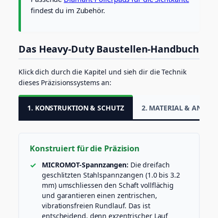
r
findest du im Zubehör.
ä
s
b
o
Das Heavy-Duty Baustellen-Handbuch
h
r
Klick dich durch die Kapitel und sieh dir die Technik
e
dieses Präzisionssystems an:
r
1
0
1. KONSTRUKTION & SCHUTZ
2. MATERIAL & ANWE
.
8
V
f
ü
Konstruiert für die Präzision
r
MICROMOT-Spannzangen:
Die dreifach
b
geschlitzten Stahlspannzangen (1.0 bis 3.2
e
f
mm) umschliessen den Schaft vollflächig
l
und garantieren einen zentrischen,
i
vibrationsfreien Rundlauf. Das ist
e
entscheidend, denn exzentrischer Lauf