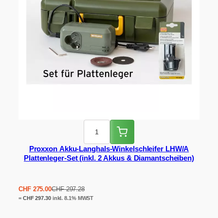
Proxxon Akku-Langhals-Winkelschleifer LHW/A
Plattenleger-Set (inkl. 2 Akkus & Diamantscheiben)
Ursprünglicher
Aktueller
CHF
275.00
CHF
297.28
Preis
Preis
=
CHF
297.30
inkl. 8.1% MWST
war:
ist:
CHF 297.28
CHF 275.00.