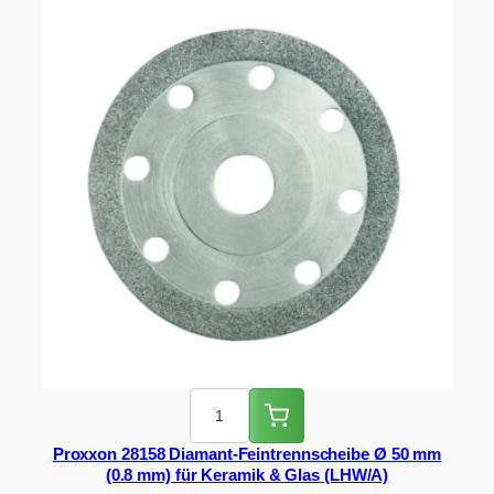
Proxxon 28158 Diamant-Feintrennscheibe Ø 50 mm
(0.8 mm) für Keramik & Glas (LHW/A)