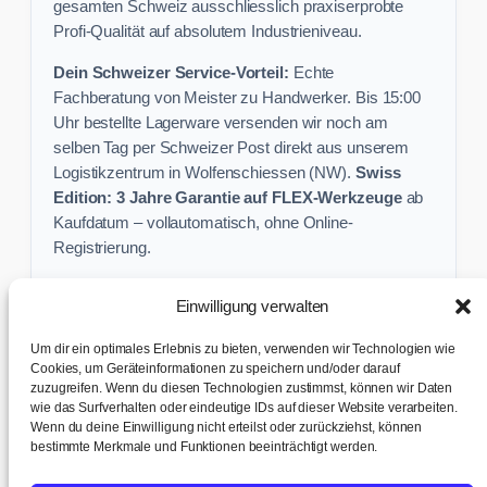
gesamten Schweiz ausschliesslich praxiserprobte
Profi-Qualität auf absolutem Industrieniveau.
Dein Schweizer Service-Vorteil:
Echte
Fachberatung von Meister zu Handwerker. Bis 15:00
Uhr bestellte Lagerware versenden wir noch am
selben Tag per Schweizer Post direkt aus unserem
Logistikzentrum in Wolfenschiessen (NW).
Swiss
Edition: 3 Jahre Garantie auf FLEX-Werkzeuge
ab
Kaufdatum – vollautomatisch, ohne Online-
Registrierung.
Einwilligung verwalten
Keine Profi-Aktion mehr verpassen:
Um dir ein optimales Erlebnis zu bieten, verwenden wir Technologien wie
Sichere dir exklusive Angebote und praktische
Cookies, um Geräteinformationen zu speichern und/oder darauf
Baustellen-Tipps direkt in dein Postfach.
zuzugreifen. Wenn du diesen Technologien zustimmst, können wir Daten
wie das Surfverhalten oder eindeutige IDs auf dieser Website verarbeiten.
Wenn du deine Einwilligung nicht erteilst oder zurückziehst, können
✉ Zur Anmeldung
bestimmte Merkmale und Funktionen beeinträchtigt werden.