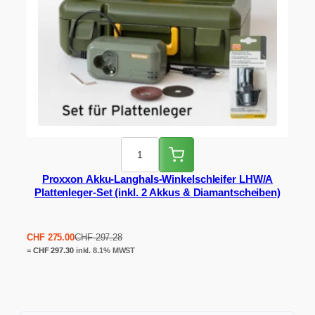
Proxxon Akku-Langhals-Winkelschleifer LHW/A
Plattenleger-Set (inkl. 2 Akkus & Diamantscheiben)
Ursprünglicher
Aktueller
CHF
275.00
CHF
297.28
Preis
Preis
=
CHF
297.30
inkl. 8.1% MWST
war:
ist:
CHF 297.28
CHF 275.00.