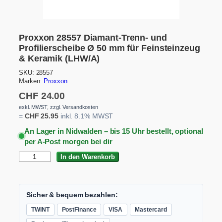
Proxxon 28557 Diamant-Trenn- und
Profilierscheibe Ø 50 mm für Feinsteinzeug
& Keramik (LHW/A)
SKU:
28557
Marken:
Proxxon
CHF
24.00
exkl. MWST, zzgl. Versandkosten
=
CHF
25.95
inkl. 8.1% MWST
An Lager in Nidwalden – bis 15 Uhr bestellt, optional
per A-Post morgen bei dir
P
In den Warenkorb
r
o
x
x
Sicher & bequem bezahlen:
o
TWINT
PostFinance
VISA
Mastercard
n
2