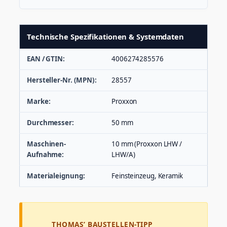
/
A
)
M
Technische Spezifikationen & Systemdaten
e
n
EAN / GTIN:
4006274285576
g
e
Hersteller-Nr. (MPN):
28557
Marke:
Proxxon
Durchmesser:
50 mm
Maschinen-
10 mm (Proxxon LHW /
Aufnahme:
LHW/A)
Materialeignung:
Feinsteinzeug, Keramik
THOMAS’ BAUSTELLEN-TIPP