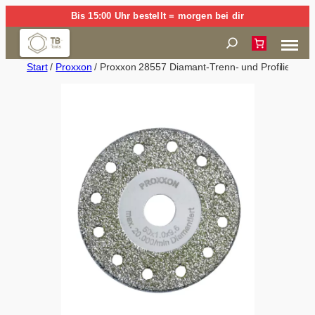
Zum
Bis 15:00 Uhr bestellt = morgen bei dir
Inhalt
Suchen
springen
Start
/
Proxxon
/ Proxxon 28557 Diamant-Trenn- und Profiliersch