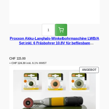
Proxxon Akku-Langhals-Winkelbohrmaschine LWB/A
Set inkl. 6 Fräsbohrer 10.8V für befliesbare
Drückerplatten & Plattenleger
CHF
115.00
=
CHF
124.30
inkl. 8.1% MWST
PRODUK
ANGEBOT
IM
ANGEBO