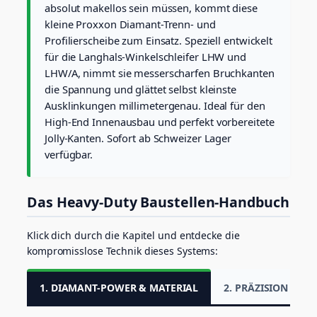
o
absolut makellos sein müssen, kommt diese
f
kleine Proxxon Diamant-Trenn- und
i
Profilierscheibe zum Einsatz. Speziell entwickelt
l
für die Langhals-Winkelschleifer LHW und
i
LHW/A, nimmt sie messerscharfen Bruchkanten
e
r
die Spannung und glättet selbst kleinste
s
Ausklinkungen millimetergenau. Ideal für den
c
High-End Innenausbau und perfekt vorbereitete
h
Jolly-Kanten. Sofort ab Schweizer Lager
e
i
verfügbar.
b
e
Ø
Das Heavy-Duty Baustellen-Handbuch
5
0
m
Klick dich durch die Kapitel und entdecke die
m
kompromisslose Technik dieses Systems:
f
ü
1. DIAMANT-POWER & MATERIAL
2. PRÄZISION OHN
r
F
e