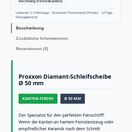
Rechnung (Firmenkunden)
8
5
Lieferzeit: 1-2 Werktage · Schweizer Postversand (Priority) · 14 Tage
5
Rückgaberecht
7
D
Beschreibung
i
Zusätzliche Informationen
a
m
Rezensionen (0)
a
n
t
-
T
Proxxon Diamant-Schleifscheibe
r
Ø 50 mm
e
n
n
KANTEN-FINISH
Ø 50 MM
-
u
n
Der Spezialist für den perfekten Feinschliff!
d
Wenn die Kanten an hartem Feinsteinzeug oder
P
empfindlicher Keramik nach dem Schnitt
r