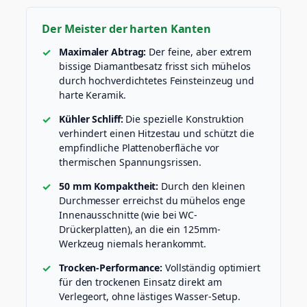
i
n
Der Meister der harten Kanten
s
t
Maximaler Abtrag:
Der feine, aber extrem
e
bissige Diamantbesatz frisst sich mühelos
i
durch hochverdichtetes Feinsteinzeug und
n
harte Keramik.
z
e
Kühler Schliff:
Die spezielle Konstruktion
u
verhindert einen Hitzestau und schützt die
g
empfindliche Plattenoberfläche vor
&
thermischen Spannungsrissen.
K
e
50 mm Kompaktheit:
Durch den kleinen
r
Durchmesser erreichst du mühelos enge
a
Innenausschnitte (wie bei WC-
m
Drückerplatten), an die ein 125mm-
i
Werkzeug niemals herankommt.
k
(
Trocken-Performance:
Vollständig optimiert
L
für den trockenen Einsatz direkt am
H
Verlegeort, ohne lästiges Wasser-Setup.
W