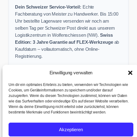
Dein Schweizer Service-Vorteil:
Echte
Fachberatung von Meister zu Handwerker. Bis 15:00
Uhr bestellte Lagerware versenden wir noch am
selben Tag per Schweizer Post direkt aus unserem
Logistikzentrum in Wolfenschiessen (NW).
Swiss
Edition: 3 Jahre Garantie auf FLEX-Werkzeuge
ab
Kaufdatum – vollautomatisch, ohne Online-
Registrierung.
Einwilligung verwalten
Keine Profi-Aktion mehr verpassen:
Um dir ein optimales Erlebnis zu bieten, verwenden wir Technologien wie
Sichere dir exklusive Angebote und praktische
Cookies, um Geräteinformationen zu speichern und/oder darauf
Baustellen-Tipps direkt in dein Postfach.
zuzugreifen. Wenn du diesen Technologien zustimmst, können wir Daten
wie das Surfverhalten oder eindeutige IDs auf dieser Website verarbeiten.
Wenn du deine Einwilligung nicht erteilst oder zurückziehst, können
✉ Zur Anmeldung
bestimmte Merkmale und Funktionen beeinträchtigt werden.
AGB & Kundeninfo
|
Impressum & Datenschutz
|
Kontakt &
Akzeptieren
Support
|
Versand & Abholung
|
Cookie-Richtlinie
|
Cookie-