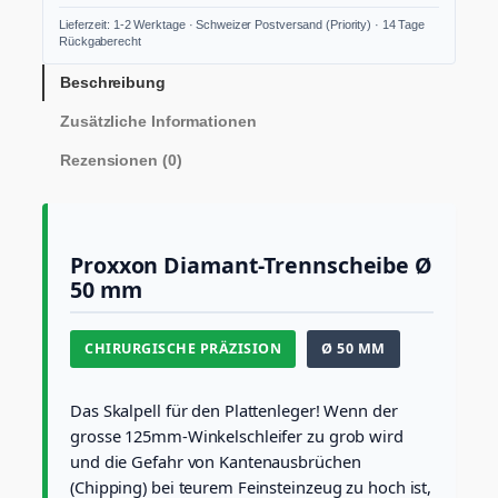
1
Lieferzeit: 1-2 Werktage · Schweizer Postversand (Priority) · 14 Tage
5
Rückgaberecht
7
D
Beschreibung
i
Zusätzliche Informationen
a
m
Rezensionen (0)
a
n
t
-
T
Proxxon Diamant-Trennscheibe Ø
r
50 mm
e
n
n
CHIRURGISCHE PRÄZISION
Ø 50 MM
s
c
h
Das Skalpell für den Plattenleger! Wenn der
e
grosse 125mm-Winkelschleifer zu grob wird
i
und die Gefahr von Kantenausbrüchen
b
e
(Chipping) bei teurem Feinsteinzeug zu hoch ist,