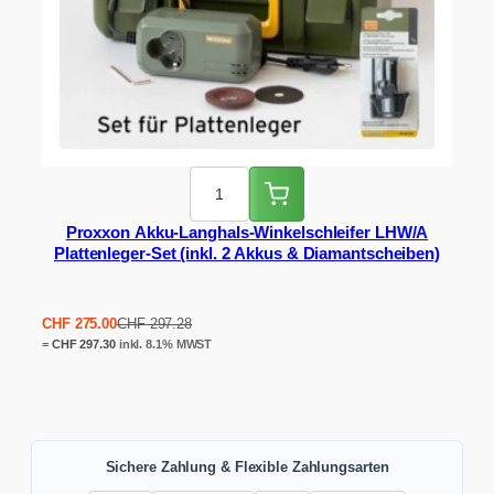
Proxxon Akku-Langhals-Winkelschleifer LHW/A
Plattenleger-Set (inkl. 2 Akkus & Diamantscheiben)
Ursprünglicher
Aktueller
CHF
275.00
CHF
297.28
Preis
Preis
=
CHF
297.30
inkl. 8.1% MWST
war:
ist:
CHF 297.28
CHF 275.00.
Sichere Zahlung & Flexible Zahlungsarten