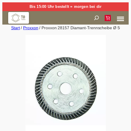
Zum
Bis 15:00 Uhr bestellt = morgen bei dir
Inhalt
Suchen
springen
Start
/
Proxxon
/ Proxxon 28157 Diamant-Trennscheibe Ø 50 mm f