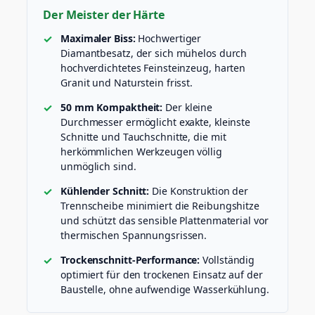
a
Der Meister der Härte
n
i
Maximaler Biss:
Hochwertiger
t
Diamantbesatz, der sich mühelos durch
(
hochverdichtetes Feinsteinzeug, harten
L
Granit und Naturstein frisst.
H
W
50 mm Kompaktheit:
Der kleine
/
Durchmesser ermöglicht exakte, kleinste
A
Schnitte und Tauchschnitte, die mit
)
herkömmlichen Werkzeugen völlig
M
unmöglich sind.
e
n
Kühlender Schnitt:
Die Konstruktion der
g
Trennscheibe minimiert die Reibungshitze
e
und schützt das sensible Plattenmaterial vor
thermischen Spannungsrissen.
Trockenschnitt-Performance:
Vollständig
optimiert für den trockenen Einsatz auf der
Baustelle, ohne aufwendige Wasserkühlung.