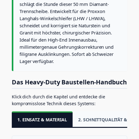
Ø
schlägt die Stunde dieser 50 mm Diamant-
5
Trennscheibe. Entwickelt für die Proxxon
0
Langhals-Winkelschleifer (LHW / LHW/A),
m
schneidet und korrigiert sie Naturstein und
m
f
Granit mit höchster, chirurgischer Präzision.
ü
Ideal für den High-End Innenausbau,
r
millimetergenaue Gehrungskorrekturen und
F
filigrane Ausklinkungen. Sofort ab Schweizer
e
i
Lager verfügbar.
n
s
t
Das Heavy-Duty Baustellen-Handbuch
e
i
n
Klick dich durch die Kapitel und entdecke die
z
kompromisslose Technik dieses Systems:
e
u
1. EINSATZ & MATERIAL
2. SCHNITTQUALITÄT & CHI
g
&
G
r