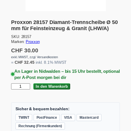
Proxxon 28157 Diamant-Trennscheibe Ø 50
mm für Feinsteinzeug & Granit (LHW/A)
SKU:
28157
Marken:
Proxxon
CHF
30.00
exkl. MWST, zzgl. Versandkosten
=
CHF
32.45
inkl. 8.1% MWST
An Lager in Nidwalden – bis 15 Uhr bestellt, optional
per A-Post morgen bei dir
P
In den Warenkorb
r
o
x
x
Sicher & bequem bezahlen:
o
TWINT
PostFinance
VISA
Mastercard
n
2
Rechnung (Firmenkunden)
8