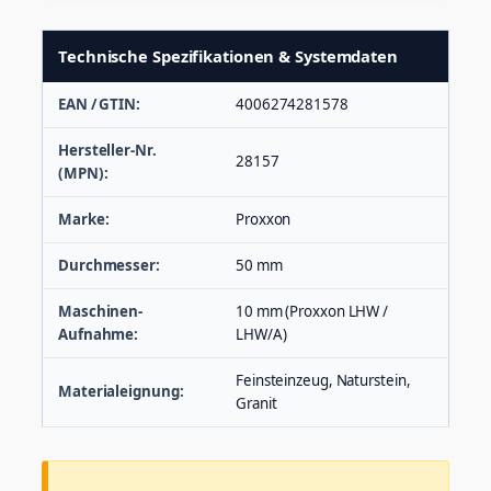
Technische Spezifikationen & Systemdaten
EAN / GTIN:
4006274281578
Hersteller-Nr.
28157
(MPN):
Marke:
Proxxon
Durchmesser:
50 mm
Maschinen-
10 mm (Proxxon LHW /
Aufnahme:
LHW/A)
Feinsteinzeug, Naturstein,
Materialeignung:
Granit