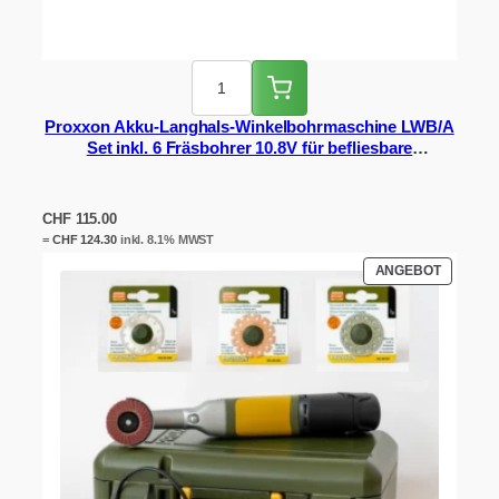
Proxxon Akku-Langhals-Winkelbohrmaschine LWB/A
Set inkl. 6 Fräsbohrer 10.8V für befliesbare
Drückerplatten & Plattenleger
CHF
115.00
=
CHF
124.30
inkl. 8.1% MWST
PRODUK
ANGEBOT
IM
ANGEBO