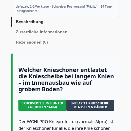
i
Lieferzeit: 1-2 Werktage · Schweizer Postversand (Priority) · 14 Tage
e
Rückgaberecht
p
r
Beschreibung
o
Zusätzliche Informationen
t
e
Rezensionen (0)
c
t
o
r
(
Welcher Knieschoner entlastet
A
die Kniescheibe bei langem Knien
r
– im Innenausbau wie auf
t
grobem Boden?
.
3
3
DRUCKVERTEILUNG UNTER
ENTLASTET KNIESCHEIBE,
)
7 N (DIN EN 14404)
MENISKEN & BÄNDER
v
o
Der WOHLPRO Knieprotector (vormals Alpro) ist
n
W
der Knieschoner für alle, die ihre Knie schonen