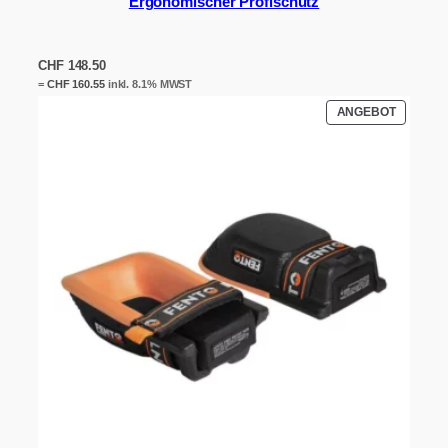
Ergonomischer Profischutz
CHF
148.50
=
CHF
160.55
inkl. 8.1% MWST
PRODUK
ANGEBOT
IM
ANGEBO