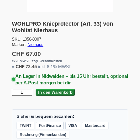
WOHLPRO Knieprotector (Art. 33) von
Wohltat Nierhaus
SKU:
1050-0007
Marken:
Nierhaus
CHF
67.00
exkl. MWST, zzgl. Versandkosten
=
CHF
72.45
inkl. 8.1% MWST
An Lager in Nidwalden – bis 15 Uhr bestellt, optional
per A-Post morgen bei dir
W
In den Warenkorb
O
H
L
P
Sicher & bequem bezahlen:
R
TWINT
PostFinance
VISA
Mastercard
O
K
Rechnung (Firmenkunden)
n