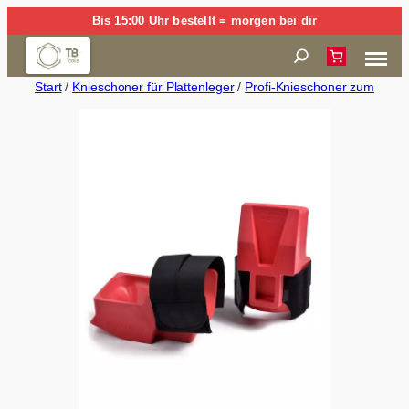
Zum
Bis 15:00 Uhr bestellt = morgen bei dir
Inhalt
Suchen
springen
Start
/
Knieschoner für Plattenleger
/
Profi-Knieschoner zum Ansc