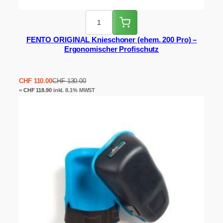
FENTO ORIGINAL Knieschoner (ehem. 200 Pro) –
Ergonomischer Profischutz
Ursprünglicher
Aktueller
CHF
110.00
CHF
130.00
Preis
Preis
=
CHF
118.90
inkl. 8.1% MWST
war:
ist:
CHF 130.00
CHF 110.00.