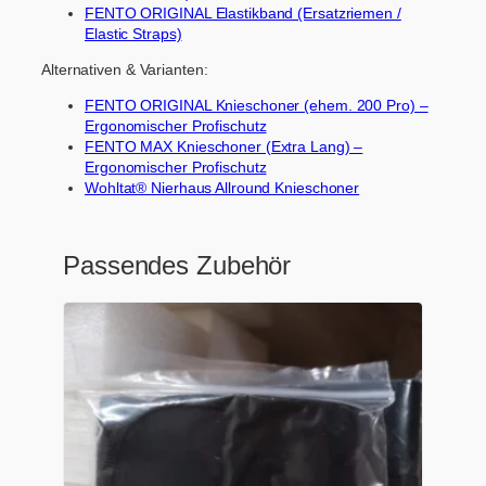
FENTO ORIGINAL Elastikband (Ersatzriemen /
Elastic Straps)
Alternativen & Varianten:
FENTO ORIGINAL Knieschoner (ehem. 200 Pro) –
Ergonomischer Profischutz
FENTO MAX Knieschoner (Extra Lang) –
Ergonomischer Profischutz
Wohltat® Nierhaus Allround Knieschoner
Passendes Zubehör