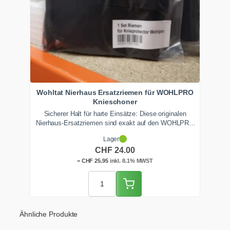
Wohltat Nierhaus Ersatzriemen für WOHLPRO
Knieschoner
Sicherer Halt für harte Einsätze: Diese originalen
Nierhaus-Ersatzriemen sind exakt auf den WOHLPRO
Knieprotector zugeschnitten und halten den schweren
Lager
Schoner auch auf Schotter sicher am Bein. Ausgeleierte
CHF
24.00
Bänder tauschst du in 2 Minuten – statt den teuren
Schoner wegzuwerfen.
=
CHF
25.95
inkl. 8.1% MWST
Ähnliche Produkte