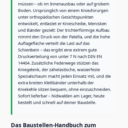
o
müssen – ob im Innenausbau oder auf grobem
h
Boden. Ursprünglich von einem Kniechirurgen
l
unter orthopädischen Gesichtspunkten
t
entwickelt, entlastet er Kniescheibe, Menisken
a
t
und Bänder gezielt: Der trichterförmige Aufbau
N
nimmt den Druck von der Patella, und die hohe
i
Auflagefläche verteilt die Last auf das
e
Schienbein – das ergibt eine extrem gute
r
h
Druckverteilung von unter 7 N nach DIN EN
a
14404. Zusätzliche Federwege stützen das
u
Kniegelenk, der zähelastische, wasserfeste
s
Spezialschaum macht jeden Einsatz mit, und die
M
extra breiten Klettbänder unterhalb der
e
n
Kniekehle sitzen bequem, ohne einzuschneiden.
g
Sofort lieferbar – Nidwalden am Lager, heute
e
bestellt und schnell auf deiner Baustelle.
Das Baustellen-Handbuch zum