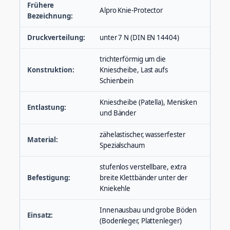
Frühere
Alpro Knie-Protector
Bezeichnung:
Druckverteilung:
unter 7 N (DIN EN 14404)
trichterförmig um die
Konstruktion:
Kniescheibe, Last aufs
Schienbein
Kniescheibe (Patella), Menisken
Entlastung:
und Bänder
zähelastischer, wasserfester
Material:
Spezialschaum
stufenlos verstellbare, extra
Befestigung:
breite Klettbänder unter der
Kniekehle
Innenausbau und grobe Böden
Einsatz:
(Bodenleger, Plattenleger)