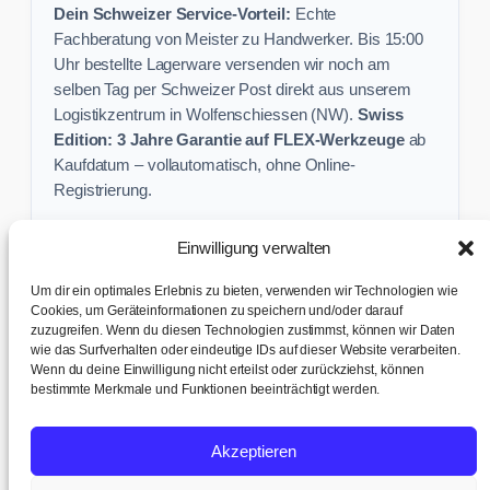
Dein Schweizer Service-Vorteil:
Echte
Fachberatung von Meister zu Handwerker. Bis 15:00
Uhr bestellte Lagerware versenden wir noch am
selben Tag per Schweizer Post direkt aus unserem
Logistikzentrum in Wolfenschiessen (NW).
Swiss
Edition: 3 Jahre Garantie auf FLEX-Werkzeuge
ab
Kaufdatum – vollautomatisch, ohne Online-
Registrierung.
Einwilligung verwalten
Keine Profi-Aktion mehr verpassen:
Um dir ein optimales Erlebnis zu bieten, verwenden wir Technologien wie
Sichere dir exklusive Angebote und praktische
Cookies, um Geräteinformationen zu speichern und/oder darauf
zuzugreifen. Wenn du diesen Technologien zustimmst, können wir Daten
Baustellen-Tipps direkt in dein Postfach.
wie das Surfverhalten oder eindeutige IDs auf dieser Website verarbeiten.
Wenn du deine Einwilligung nicht erteilst oder zurückziehst, können
✉ Zur Anmeldung
bestimmte Merkmale und Funktionen beeinträchtigt werden.
AGB & Kundeninfo
|
Impressum & Datenschutz
|
Kontakt &
Akzeptieren
Support
|
Versand & Abholung
|
Cookie-Richtlinie
|
Cookie-
Einstellungen