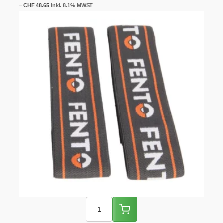
=
CHF
48.65
inkl. 8.1% MWST