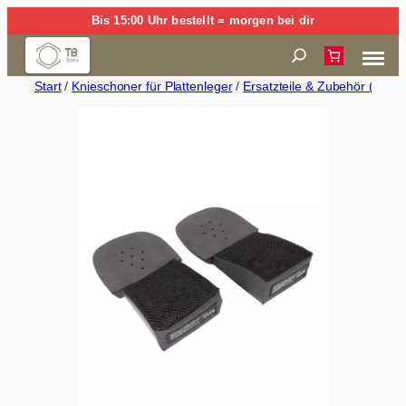
Zum
Bis 15:00 Uhr bestellt = morgen bei dir
Inhalt
Suchen
springen
Start
/
Knieschoner für Plattenleger
/
Ersatzteile & Zubehör (FEN