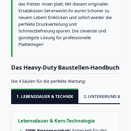
E
das Polster innen platt. Mit diesem originalen
i
Ersatzkissen-Set erweckt ihr euren Schoner zu
n
neuem Leben! Einklicken und sofort wieder die
l
perfekte Druckverteilung und
a
g
Schmerzbefreiung spüren. Die cleverste und
e
günstigste Lösung für professionelle
f
Plattenleger!
ü
r
e
h
Das Heavy-Duty Baustellen-Handbuch
e
m
.
Die 4 Säulen für die perfekte Wartung:
2
0
0
1. LEBENSDAUER & TECHNIK
2. UNTERGRUND & A
P
r
o
)
Lebensdauer & Kern-Technologie
M
e
100% Passgenauigkeit:
Entwickelt für den