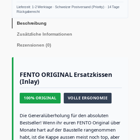
I
Lieferzeit: 1-2 Werktage · Schweizer Postversand (Priority) · 14 Tage
N
Rückgaberecht
A
L
Beschreibung
E
Zusätzliche Informationen
r
s
Rezensionen (0)
a
t
z
k
i
FENTO ORIGINAL Ersatzkissen
s
(Inlay)
s
e
n
100% ORIGINAL
VOLLE ERGONOMIE
(
I
n
Die Generalüberholung für den absoluten
l
Bestseller! Wenn ihr euren FENTO Original über
a
Monate hart auf der Baustelle rangenommen
y
/
habt, ist die Kappe aussen meist noch top, aber