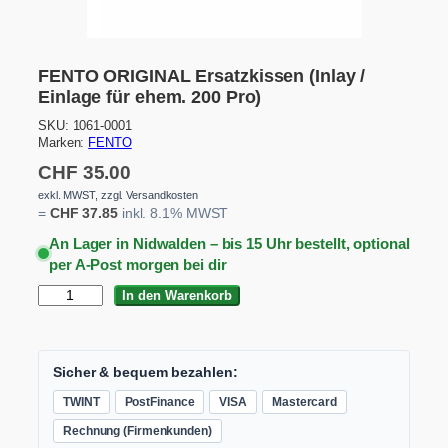
FENTO ORIGINAL Ersatzkissen (Inlay /
Einlage für ehem. 200 Pro)
SKU:
1061-0001
Marken:
FENTO
CHF
35.00
exkl. MWST, zzgl. Versandkosten
=
CHF
37.85
inkl. 8.1% MWST
An Lager in Nidwalden – bis 15 Uhr bestellt, optional
per A-Post morgen bei dir
F
In den Warenkorb
E
N
T
O
Sicher & bequem bezahlen:
O
TWINT
PostFinance
VISA
Mastercard
R
I
Rechnung (Firmenkunden)
G