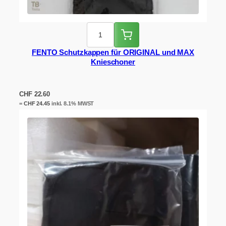
FENTO Schutzkappen für ORIGINAL und MAX
Knieschoner
CHF
22.60
=
CHF
24.45
inkl. 8.1% MWST