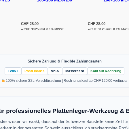
CHF
28.00
CHF
28.00
=
CHF
30.25
inkl. 8.1% MWST
=
CHF
30.25
inkl. 8.1% MWS
Sichere Zahlung & Flexible Zahlungsarten
TWINT
PostFinance
VISA
Mastercard
Kauf auf Rechnung
100% sichere SSL-Verschlüsselung | Rechnungskauf ab CHF 120.00 verfügbar
ür professionelles Plattenleger-Werkzeug &
ster
wissen wir exakt, dass auf der Schweizer Baustelle keine Zeit für
rkern in der gesamten Schweiz ausschliesslich praxiserprobte Profi-Q