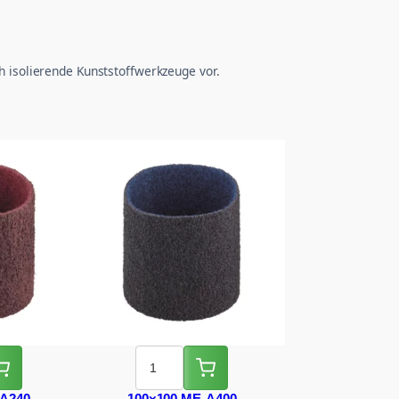
h isolierende Kunststoffwerkzeuge vor.
-A240
100×100 ME-A400