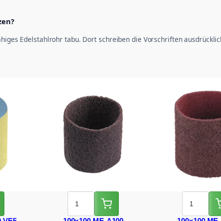
zen?
higes Edelstahlrohr tabu. Dort schreiben die Vorschriften ausdrücklic
0 VE5
100×100 ME-A100
100×100 ME