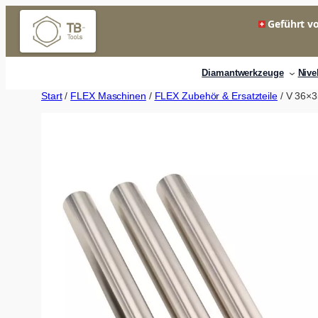
Zum
Geführt vo
Inhalt
springen
Diamantwerkzeuge
Nive
Start
/
FLEX Maschinen
/
FLEX Zubehör & Ersatzteile
/ V 36×