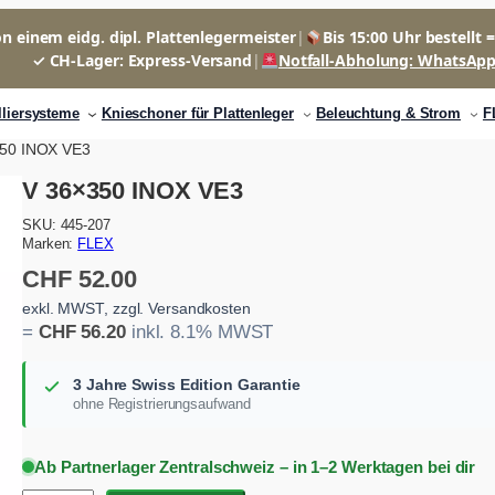
n einem eidg. dipl. Plattenlegermeister
|
Bis 15:00 Uhr bestellt 
✓ CH-Lager: Express-Versand
|
Notfall-Abholung: WhatsAp
lliersysteme
Knieschoner für Plattenleger
Beleuchtung & Strom
F
350 INOX VE3
V 36×350 INOX VE3
SKU:
445-207
Marken:
FLEX
CHF
52.00
exkl. MWST, zzgl. Versandkosten
=
CHF
56.20
inkl. 8.1% MWST
3 Jahre Swiss Edition Garantie
ohne Registrierungsaufwand
Ab Partnerlager Zentralschweiz – in 1–2 Werktagen bei dir