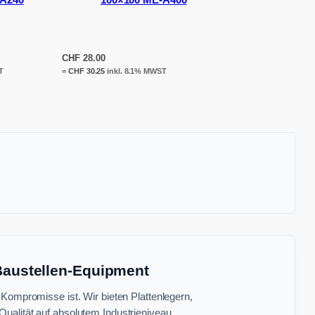
CHF
28.00
T
=
CHF
30.25
inkl. 8.1% MWST
 Baustellen-Equipment
 Kompromisse ist. Wir bieten Plattenlegern,
ualität auf absolutem Industrieniveau.