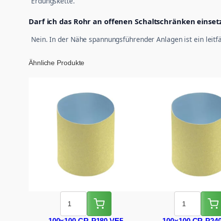
Erdungskette.
Darf ich das Rohr an offenen Schaltschränken einset
Nein. In der Nähe spannungsführender Anlagen ist ein leitfä
Ähnliche Produkte
100×100 CR-P180 VE5
100×100 CR-P24