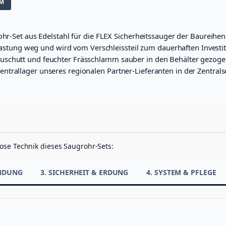
MM
rohr-Set aus Edelstahl für die FLEX Sicherheitssauger der Baureih
Belastung weg und wird vom Verschleissteil zum dauerhaften Invest
uschutt und feuchter Frässchlamm sauber in den Behälter gezoge
ntrallager unseres regionalen Partner-Lieferanten in der Zentral
ose Technik dieses Saugrohr-Sets:
ENDUNG
3. SICHERHEIT & ERDUNG
4. SYSTEM & PFLEGE