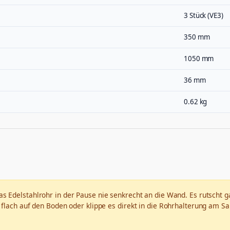
3 Stück (VE3)
350 mm
1050 mm
36 mm
0.62 kg
as Edelstahlrohr in der Pause nie senkrecht an die Wand. Es rutscht 
flach auf den Boden oder klippe es direkt in die Rohrhalterung am Sa