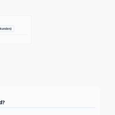
kunden)
d?