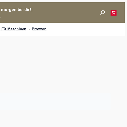
= morgen bei dir!
|
Suchen
p
LEX Maschinen
Proxxon