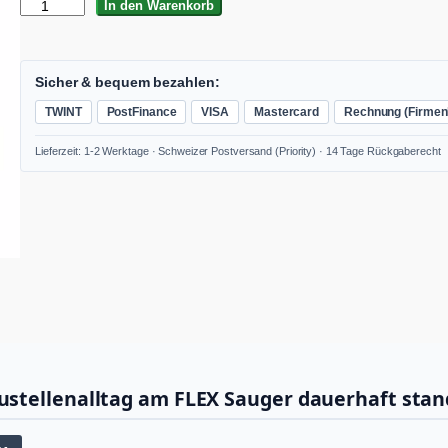
V
In den Warenkorb
3
6
×
3
Sicher & bequem bezahlen:
5
TWINT
PostFinance
VISA
Mastercard
Rechnung (Firmen
0
I
Lieferzeit: 1-2 Werktage · Schweizer Postversand (Priority) · 14 Tage Rückgaberecht
N
O
X
V
E
3
M
e
n
g
e
stellenalltag am FLEX Sauger dauerhaft stan