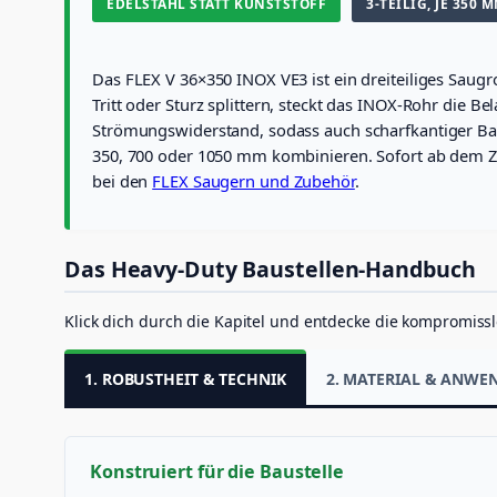
EDELSTAHL STATT KUNSTSTOFF
3-TEILIG, JE 350 
Das FLEX V 36×350 INOX VE3 ist ein dreiteiliges Saug
Tritt oder Sturz splittern, steckt das INOX-Rohr die 
Strömungswiderstand, sodass auch scharfkantiger Ba
350, 700 oder 1050 mm kombinieren. Sofort ab dem Ze
bei den
FLEX Saugern und Zubehör
.
Das Heavy-Duty Baustellen-Handbuch
Klick dich durch die Kapitel und entdecke die kompromissl
1. ROBUSTHEIT & TECHNIK
2. MATERIAL & ANW
Konstruiert für die Baustelle