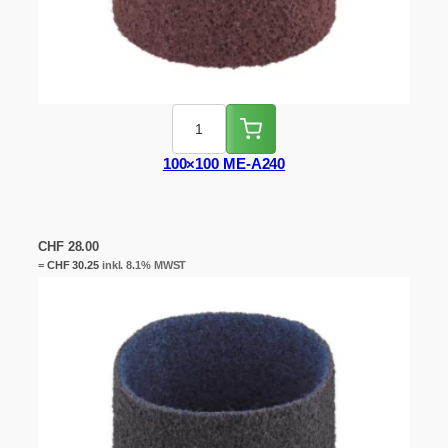
100×100 ME-A240
CHF
28.00
=
CHF
30.25
inkl. 8.1% MWST