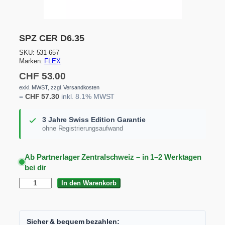
SPZ CER D6.35
SKU:
531-657
Marken:
FLEX
CHF
53.00
exkl. MWST, zzgl. Versandkosten
=
CHF
57.30
inkl. 8.1% MWST
3 Jahre Swiss Edition Garantie
ohne Registrierungsaufwand
Ab Partnerlager Zentralschweiz – in 1–2 Werktagen
bei dir
S
In den Warenkorb
P
Z
C
E
Sicher & bequem bezahlen: