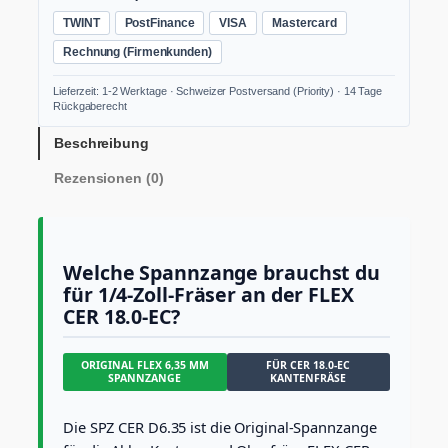
R
TWINT
PostFinance
VISA
Mastercard
D
6
Rechnung (Firmenkunden)
.
3
Lieferzeit: 1-2 Werktage · Schweizer Postversand (Priority) · 14 Tage
5
Rückgaberecht
M
e
Beschreibung
n
Rezensionen (0)
g
e
Welche Spannzange brauchst du
für 1/4-Zoll-Fräser an der FLEX
CER 18.0-EC?
ORIGINAL FLEX 6,35 MM
FÜR CER 18.0-EC
SPANNZANGE
KANTENFRÄSE
Die SPZ CER D6.35 ist die Original-Spannzange