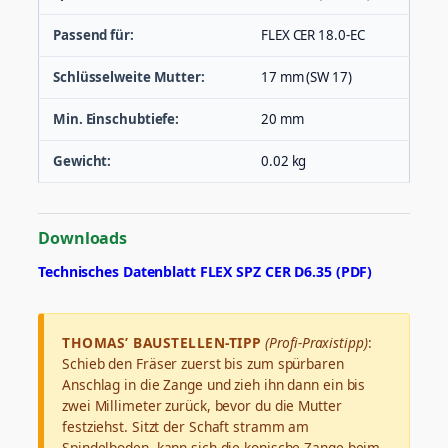
Passend für:
FLEX CER 18.0-EC
Schlüsselweite Mutter:
17 mm (SW 17)
Min. Einschubtiefe:
20 mm
Gewicht:
0.02 kg
Downloads
Technisches Datenblatt FLEX SPZ CER D6.35 (PDF)
THOMAS’ BAUSTELLEN-TIPP
(Profi-Praxistipp)
:
Schieb den Fräser zuerst bis zum spürbaren
Anschlag in die Zange und zieh ihn dann ein bis
zwei Millimeter zurück, bevor du die Mutter
festziehst. Sitzt der Schaft stramm am
Spindelboden, kann sich die konische Zange beim