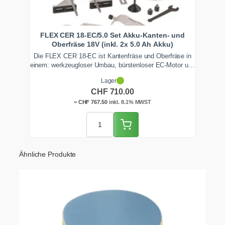
FLEX CER 18-EC/5.0 Set Akku-Kanten- und
Oberfräse 18V (inkl. 2x 5.0 Ah Akku)
Die FLEX CER 18-EC ist Kantenfräse und Oberfräse in
einem: werkzeugloser Umbau, bürstenloser EC-Motor und
8-mm-Spannzange. Im Set mit 2x 5.0 Ah Akku,
Lager
Ladegerät und Fräskörben. Ab Lager Zentralschweiz
CHF
710.00
schnell lieferbar.
=
CHF
767.50
inkl. 8.1% MWST
Ähnliche Produkte