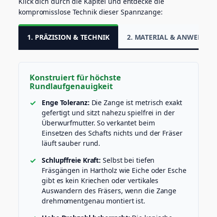
Klick dich durch die Kapitel und entdecke die
kompromisslose Technik dieser Spannzange:
1. PRÄZISION & TECHNIK
2. MATERIAL & ANWENDU
Konstruiert für höchste
Rundlaufgenauigkeit
Enge Toleranz:
Die Zange ist metrisch exakt
gefertigt und sitzt nahezu spielfrei in der
Überwurfmutter. So verkantet beim
Einsetzen des Schafts nichts und der Fräser
läuft sauber rund.
Schlupffreie Kraft:
Selbst bei tiefen
Fräsgängen in Hartholz wie Eiche oder Esche
gibt es kein Kriechen oder vertikales
Auswandern des Fräsers, wenn die Zange
drehmomentgenau montiert ist.