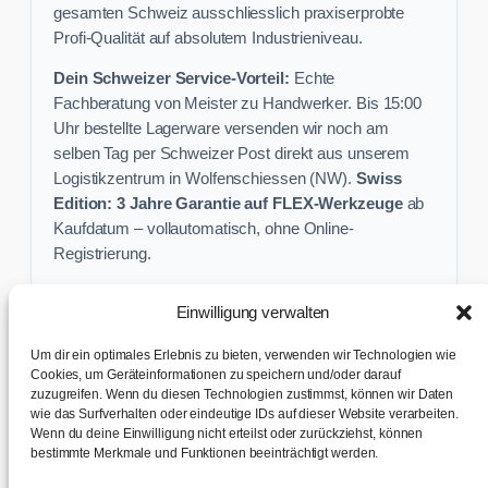
gesamten Schweiz ausschliesslich praxiserprobte
Profi-Qualität auf absolutem Industrieniveau.
Dein Schweizer Service-Vorteil:
Echte
Fachberatung von Meister zu Handwerker. Bis 15:00
Uhr bestellte Lagerware versenden wir noch am
selben Tag per Schweizer Post direkt aus unserem
Logistikzentrum in Wolfenschiessen (NW).
Swiss
Edition: 3 Jahre Garantie auf FLEX-Werkzeuge
ab
Kaufdatum – vollautomatisch, ohne Online-
Registrierung.
Einwilligung verwalten
Keine Profi-Aktion mehr verpassen:
Um dir ein optimales Erlebnis zu bieten, verwenden wir Technologien wie
Sichere dir exklusive Angebote und praktische
Cookies, um Geräteinformationen zu speichern und/oder darauf
zuzugreifen. Wenn du diesen Technologien zustimmst, können wir Daten
Baustellen-Tipps direkt in dein Postfach.
wie das Surfverhalten oder eindeutige IDs auf dieser Website verarbeiten.
Wenn du deine Einwilligung nicht erteilst oder zurückziehst, können
✉ Zur Anmeldung
bestimmte Merkmale und Funktionen beeinträchtigt werden.