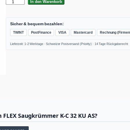
K
In den Warenkorb
-
C
3
2
Sicher & bequem bezahlen:
K
TWINT
PostFinance
VISA
Mastercard
Rechnung (Firmen
U
A
Lieferzeit: 1-2 Werktage · Schweizer Postversand (Priority) · 14 Tage Rückgaberecht
S
M
e
n
g
e
en FLEX Saugkrümmer K-C 32 KU AS?