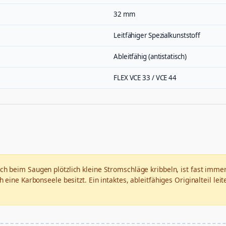
32 mm
Leitfähiger Spezialkunststoff
Ableitfähig (antistatisch)
FLEX VCE 33 / VCE 44
ch beim Saugen plötzlich kleine Stromschläge kribbeln, ist fast immer
eine Karbonseele besitzt. Ein intaktes, ableitfähiges Originalteil le