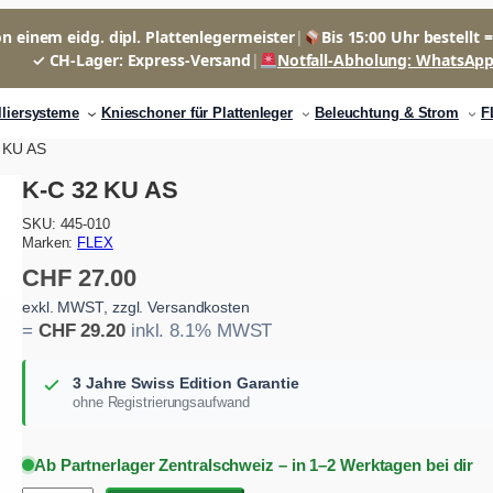
n einem eidg. dipl. Plattenlegermeister
|
Bis 15:00 Uhr bestellt 
✓ CH-Lager: Express-Versand
|
Notfall-Abholung: WhatsAp
lliersysteme
Knieschoner für Plattenleger
Beleuchtung & Strom
F
 KU AS
K-C 32 KU AS
SKU:
445-010
Marken:
FLEX
CHF
27.00
exkl. MWST, zzgl. Versandkosten
=
CHF
29.20
inkl. 8.1% MWST
3 Jahre Swiss Edition Garantie
ohne Registrierungsaufwand
Ab Partnerlager Zentralschweiz – in 1–2 Werktagen bei dir