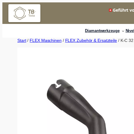
Zum
Geführt vo
Inhalt
springen
Diamantwerkzeuge
Nive
Start
/
FLEX Maschinen
/
FLEX Zubehör & Ersatzteile
/ K-C 32