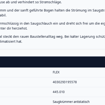
se ab und verhindert so Stromschläge.
m und der sanft geführte Bogen halten die Strömung im Saugstra
bil.
mschlüssig in den Saugschlauch ein und dreht sich frei um die eige
er dir herziehst.
l steckt den rauen Baustellenalltag weg. Bei kalter Lagerung schü
imatisiert hat.
FLEX
4030293195578
445.010
Saugkrümmer antistatisch