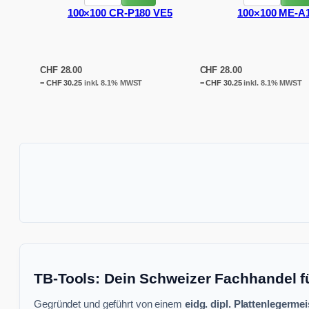
100×100 CR-P180 VE5
100×100 ME-A
CHF
28.00
CHF
28.00
=
CHF
30.25
inkl. 8.1% MWST
=
CHF
30.25
inkl. 8.1% MWST
TB-Tools: Dein Schweizer Fachhandel f
Gegründet und geführt von einem
eidg. dipl. Plattenlegermei