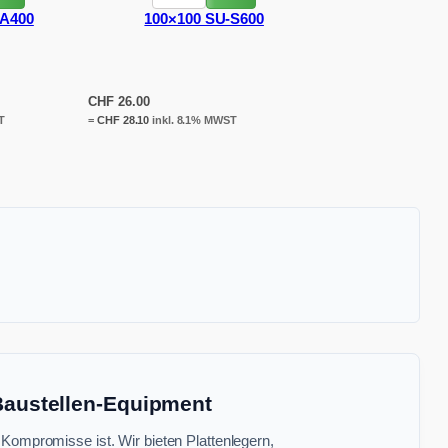
-A400
100×100 SU-S600
CHF
26.00
T
=
CHF
28.10
inkl. 8.1% MWST
 Baustellen-Equipment
 Kompromisse ist. Wir bieten Plattenlegern,