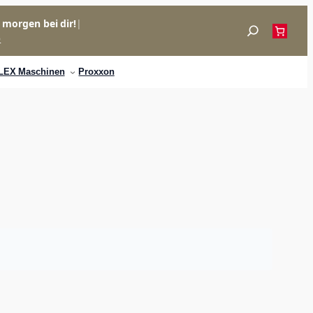
= morgen bei dir!
|
Suchen
p
LEX Maschinen
Proxxon