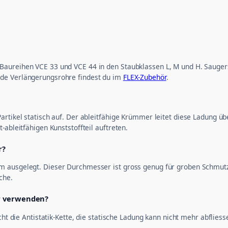
aureihen VCE 33 und VCE 44 in den Staubklassen L, M und H. Saugerse
nde Verlängerungsrohre findest du im
FLEX-Zubehör
.
Partikel statisch auf. Der ableitfähige Krümmer leitet diese Ladung 
-ableitfähigen Kunststoffteil auftreten.
r?
mm ausgelegt. Dieser Durchmesser ist gross genug für groben Schmu
che.
ohr verwenden?
icht die Antistatik-Kette, die statische Ladung kann nicht mehr abfli
.