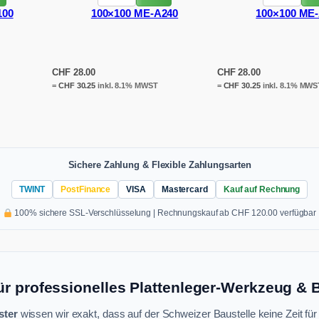
100
100×100 ME-A240
100×100 ME
CHF
28.00
CHF
28.00
=
CHF
30.25
inkl. 8.1% MWST
=
CHF
30.25
inkl. 8.1% MWS
Sichere Zahlung & Flexible Zahlungsarten
TWINT
PostFinance
VISA
Mastercard
Kauf auf Rechnung
100% sichere SSL-Verschlüsselung | Rechnungskauf ab CHF 120.00 verfügbar
ür professionelles Plattenleger-Werkzeug &
ster
wissen wir exakt, dass auf der Schweizer Baustelle keine Zeit für