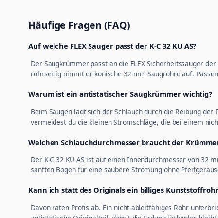
Häufige Fragen (FAQ)
Auf welche FLEX Sauger passt der K-C 32 KU AS?
Der Saugkrümmer passt an die FLEX Sicherheitssauger der B
rohrseitig nimmt er konische 32-mm-Saugrohre auf. Passe
Warum ist ein antistatischer Saugkrümmer wichtig?
Beim Saugen lädt sich der Schlauch durch die Reibung der 
vermeidest du die kleinen Stromschläge, die bei einem nicht
Welchen Schlauchdurchmesser braucht der Krümme
Der K-C 32 KU AS ist auf einen Innendurchmesser von 32 
sanften Bogen für eine saubere Strömung ohne Pfeifgeräus
Kann ich statt des Originals ein billiges Kunststoffr
Davon raten Profis ab. Ein nicht-ableitfähiges Rohr unterbr
antistatische Originalteil, damit die Erdung lückenlos bleibt