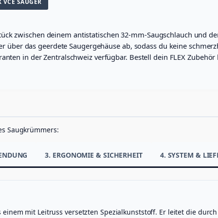
X VCE SAUGER
tück zwischen deinem antistatischen 32-mm-Saugschlauch und de
 sicher über das geerdete Saugergehäuse ab, sodass du keine schm
ranten in der Zentralschweiz verfügbar. Bestell dein FLEX Zubehör
eses Saugkrümmers:
WENDUNG
3. ERGONOMIE & SICHERHEIT
4. SYSTEM & LI
inem mit Leitruss versetzten Spezialkunststoff. Er leitet die du