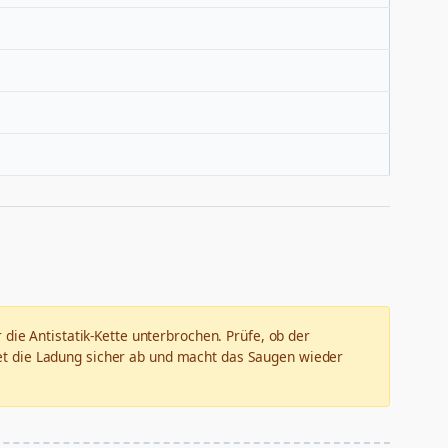
 die Antistatik-Kette unterbrochen. Prüfe, ob der
itet die Ladung sicher ab und macht das Saugen wieder