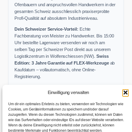
Ofenbauern und anspruchsvollen Handwerkern in der
gesamten Schweiz ausschliesslich praxiserprobte
Profi-Qualität auf absolutem Industrieniveau.
Dein Schweizer Service-Vorteil:
Echte
Fachberatung von Meister zu Handwerker. Bis 15:00
Uhr bestellte Lagerware versenden wir noch am
selben Tag per Schweizer Post direkt aus unserem
Logistikzentrum in Wolfenschiessen (NW).
Swiss
Edition: 3 Jahre Garantie auf FLEX-Werkzeuge
ab
Kaufdatum – vollautomatisch, ohne Online-
Registrierung.
Einwilligung verwalten
Keine Profi-Aktion mehr verpassen:
Um dir ein optimales Erlebnis zu bieten, verwenden wir Technologien wie
Sichere dir exklusive Angebote und praktische
Cookies, um Geräteinformationen zu speichern und/oder darauf
Baustellen-Tipps direkt in dein Postfach.
zuzugreifen. Wenn du diesen Technologien zustimmst, können wir Daten
wie das Surfverhalten oder eindeutige IDs auf dieser Website verarbeiten.
Wenn du deine Einwilligung nicht erteilst oder zurückziehst, können
✉ Zur Anmeldung
bestimmte Merkmale und Funktionen beeinträchtigt werden.