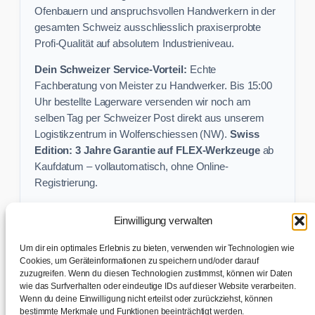
Ofenbauern und anspruchsvollen Handwerkern in der
gesamten Schweiz ausschliesslich praxiserprobte
Profi-Qualität auf absolutem Industrieniveau.
Dein Schweizer Service-Vorteil:
Echte
Fachberatung von Meister zu Handwerker. Bis 15:00
Uhr bestellte Lagerware versenden wir noch am
selben Tag per Schweizer Post direkt aus unserem
Logistikzentrum in Wolfenschiessen (NW).
Swiss
Edition: 3 Jahre Garantie auf FLEX-Werkzeuge
ab
Kaufdatum – vollautomatisch, ohne Online-
Registrierung.
Einwilligung verwalten
Keine Profi-Aktion mehr verpassen:
Um dir ein optimales Erlebnis zu bieten, verwenden wir Technologien wie
Sichere dir exklusive Angebote und praktische
Cookies, um Geräteinformationen zu speichern und/oder darauf
Baustellen-Tipps direkt in dein Postfach.
zuzugreifen. Wenn du diesen Technologien zustimmst, können wir Daten
wie das Surfverhalten oder eindeutige IDs auf dieser Website verarbeiten.
Wenn du deine Einwilligung nicht erteilst oder zurückziehst, können
✉ Zur Anmeldung
bestimmte Merkmale und Funktionen beeinträchtigt werden.