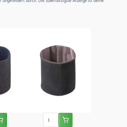
r ungehindert durch. Die zuverlässigste Anzeige ist deine