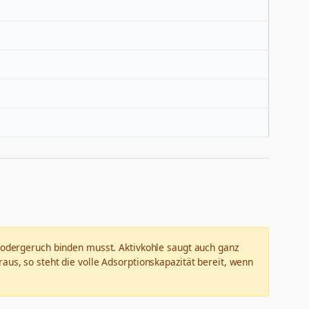
 Modergeruch binden musst. Aktivkohle saugt auch ganz
us, so steht die volle Adsorptionskapazität bereit, wenn