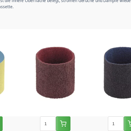
t. Ist die innere Oberfläche belegt, strömen Gerüche und Dämpfe wiede
assette.