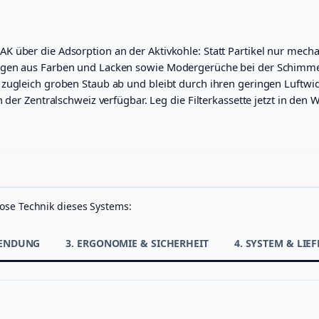
i
l
t
e
 über die Adsorption an der Aktivkohle: Statt Partikel nur mechan
r
gen aus Farben und Lacken sowie Modergerüche bei der Schimmelsan
G
 zugleich groben Staub ab und bleibt durch ihren geringen Luft
4
 der Zentralschweiz verfügbar. Leg die Filterkassette jetzt in den
f
ü
r
V
A
C
8
0
ose Technik dieses Systems:
0
-
E
WENDUNG
3. ERGONOMIE & SICHERHEIT
4. SYSTEM & LI
C
B
a
u
-