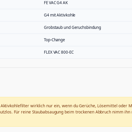
FE VAC G4 AK
G4 mit Aktivkohle
Grobstaub und Geruchsbindung
Top-Change
FLEX VAC 800-EC
 Aktivkohlefilter wirklich nur ein, wenn du Gerüche, Lösemittel oder
nutzlos. Für reine Staubabsaugung beim trockenen Abbruch nimm ihn ra