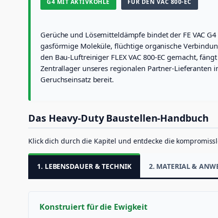
G4 MIT AKTIVKOHLE
FÜR DEN VAC 800-EC
Gerüche und Lösemitteldämpfe bindet der FE VAC G4 AK
gasförmige Moleküle, flüchtige organische Verbindun
den Bau-Luftreiniger FLEX VAC 800-EC gemacht, fängt
Zentrallager unseres regionalen Partner-Lieferanten in
Geruchseinsatz bereit.
Das Heavy-Duty Baustellen-Handbuch
Klick dich durch die Kapitel und entdecke die kompromissl
1. LEBENSDAUER & TECHNIK
2. MATERIAL & AN
Konstruiert für die Ewigkeit