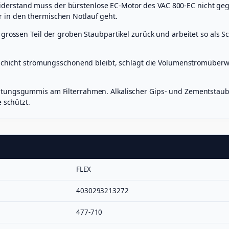
L
rstand muss der bürstenlose EC-Motor des VAC 800-EC nicht gegen
u
 in den thermischen Notlauf geht.
f
t
 grossen Teil der groben Staubpartikel zurück und arbeitet so als Sc
r
e
i
leschicht strömungsschonend bleibt, schlägt die Volumenstromüberwa
n
i
g
chtungsgummis am Filterrahmen. Alkalischer Gips- und Zementstaub
e
 schützt.
r
M
e
n
g
e
FLEX
4030293213272
477-710