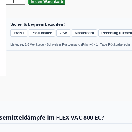
F
In den Warenkorb
L
E
X
F
Sicher & bequem bezahlen:
E
TWINT
PostFinance
VISA
Mastercard
Rechnung (Firmen
V
A
Lieferzeit: 1-2 Werktage · Schweizer Postversand (Priority) · 14 Tage Rückgaberecht
C
G
4
A
K
A
k
t
i
v
k
o
h
ösemitteldämpfe im FLEX VAC 800-EC?
l
e
f