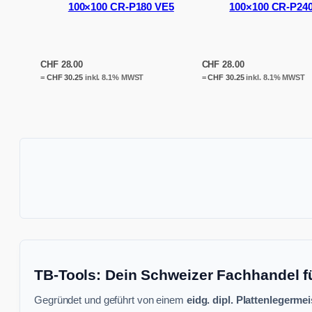
100×100 CR-P180 VE5
100×100 CR-P24
CHF
28.00
CHF
28.00
=
CHF
30.25
inkl. 8.1% MWST
=
CHF
30.25
inkl. 8.1% MWST
TB-Tools: Dein Schweizer Fachhandel f
Gegründet und geführt von einem
eidg. dipl. Plattenlegermei