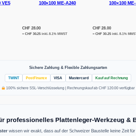
0 VE5
100×100 ME-A240
100×100 ME
CHF
28.00
CHF
28.00
=
CHF
30.25
inkl. 8.1% MWST
=
CHF
30.25
inkl. 8.1% MWS
Sichere Zahlung & Flexible Zahlungsarten
TWINT
PostFinance
VISA
Mastercard
Kauf auf Rechnung
100% sichere SSL-Verschlüsselung | Rechnungskauf ab CHF 120.00 verfügbar
ür professionelles Plattenleger-Werkzeug &
ster
wissen wir exakt, dass auf der Schweizer Baustelle keine Zeit für