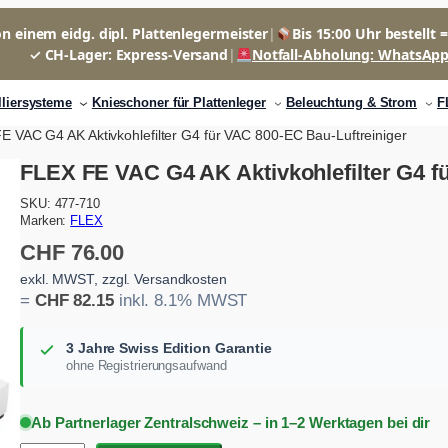
n einem eidg. dipl. Plattenlegermeister
|
Bis 15:00 Uhr bestellt 
✓ CH-Lager: Express-Versand
|
Notfall-Abholung: WhatsAp
lliersysteme
Knieschoner für Plattenleger
Beleuchtung & Strom
F
E VAC G4 AK Aktivkohlefilter G4 für VAC 800-EC Bau-Luftreiniger
FLEX FE VAC G4 AK Aktivkohlefilter G4 f
SKU:
477-710
Marken:
FLEX
CHF
76.00
exkl. MWST, zzgl. Versandkosten
=
CHF
82.15
inkl. 8.1% MWST
3 Jahre Swiss Edition Garantie
ohne Registrierungsaufwand
Ab Partnerlager Zentralschweiz – in 1–2 Werktagen bei dir