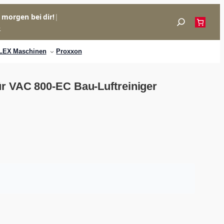
= morgen bei dir!
|
Suchen
p
LEX Maschinen
Proxxon
ür VAC 800-EC Bau-Luftreiniger