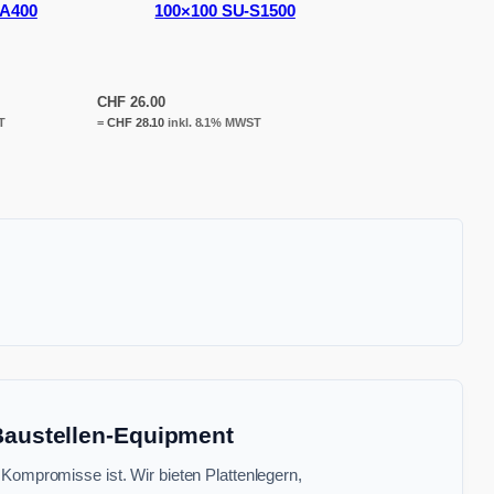
-A400
100×100 SU-S1500
CHF
26.00
T
=
CHF
28.10
inkl. 8.1% MWST
 Baustellen-Equipment
 Kompromisse ist. Wir bieten Plattenlegern,