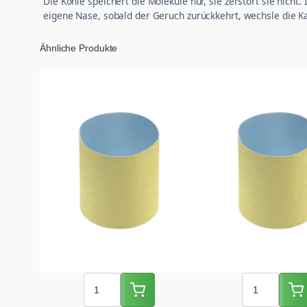
Die Kohle speichert die Moleküle nur, sie zerstört sie nich
eigene Nase, sobald der Geruch zurückkehrt, wechsle die K
Ähnliche Produkte