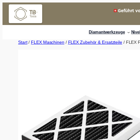
Zum
Geführt vo
Inhalt
springen
Diamantwerkzeuge
Nive
Start
/
FLEX Maschinen
/
FLEX Zubehör & Ersatzteile
/ FLEX F