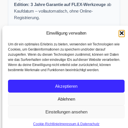
Edition: 3 Jahre Garantie auf FLEX-Werkzeuge
ab
Kaufdatum – vollautomatisch, ohne Online-
Registrierung.
Einwilligung verwalten
Keine Profi-Aktion mehr verpassen:
Um dir ein optimales Erlebnis zu bieten, verwenden wir Technologien wie
Sichere dir exklusive Angebote und praktische
Cookies, um Geräteinformationen zu speichern und/oder darauf
zuzugreifen. Wenn du diesen Technologien zustimmst, können wir Daten
Baustellen-Tipps direkt in dein Postfach.
wie das Surfverhalten oder eindeutige IDs auf dieser Website verarbeiten.
Wenn du deine Einwilligung nicht erteilst oder zurückziehst, können
✉ Zur Anmeldung
bestimmte Merkmale und Funktionen beeinträchtigt werden.
AGB & Kundeninfo
|
Impressum & Datenschutz
|
Kontakt &
Akzeptieren
Support
|
Versand & Abholung
|
Cookie-Richtlinie
|
Cookie-
Einstellungen
Ablehnen
© 2017 – 2026 TB tools + office AG · Humligenweid 3, 6386
Wolfenschiessen | UID: CHE-252.737.942 MWST
Einstellungen ansehen
Cookie-Richtlinie
Impressum & Datenschutz