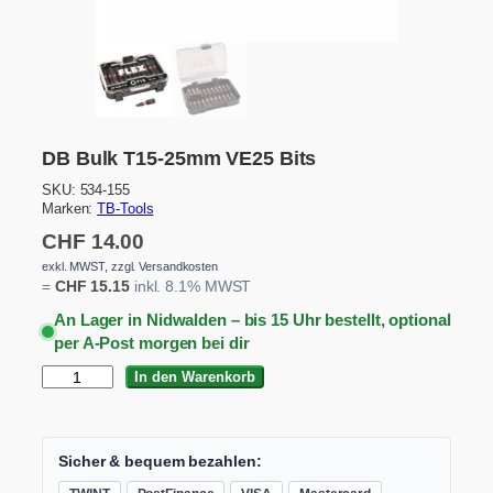
DB Bulk T15-25mm VE25 Bits
SKU:
534-155
Marken:
TB-Tools
CHF
14.00
exkl. MWST, zzgl. Versandkosten
=
CHF
15.15
inkl. 8.1% MWST
An Lager in Nidwalden – bis 15 Uhr bestellt, optional
per A-Post morgen bei dir
D
In den Warenkorb
B
B
u
l
Sicher & bequem bezahlen:
k