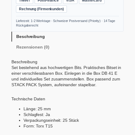
TWINT
PostFinance
VISA
Mastercard
T
1
Rechnung (Firmenkunden)
5
-
Lieferzeit: 1-2 Werktage · Schweizer Postversand (Priority) · 14 Tage
2
Rückgaberecht
5
m
Beschreibung
m
Rezensionen (0)
V
E
2
Beschreibung
5
Set bestehend aus hochwertigen Bits. Praktisches Bitset in
B
einer verschliessbaren Box. Einlegen in die Box DB 41 E
i
und individuelles Set zusammenstellen. Box passend zum
t
STACK PACK System, aufeinander stapelbar.
s
M
Technische Daten
e
n
Länge:
25 mm
g
Schlagfest:
Ja
e
Verpackungseinheit:
25 Stück
Form:
Torx T15