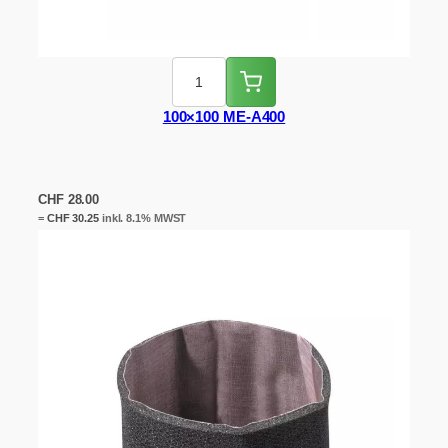
100×100 ME-A400
CHF
28.00
=
CHF
30.25
inkl. 8.1% MWST