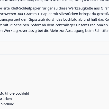
s
M
ierte Klett-Schleifpapier für genau diese Werkzeugkette aus Giraf
e
chweren 300-Gramm-F-Papier mit Vliesrücken bringst du grossfl
n
 transportiert den Gipsstaub durch das Lochbild ab und hält das Ko
g
eit mit 25 Scheiben. Sofort ab dem Zentrallager unseres regionalen 
e
sten Werktag zuverlässig bei dir. Mehr zur Absaugung beim Schleife
 Multihole-Lochbild
esrücken
rzbindung