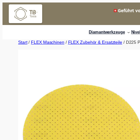
Zum
Geführt vo
Inhalt
springen
Diamantwerkzeuge
Nive
Start
/
FLEX Maschinen
/
FLEX Zubehör & Ersatzteile
/ D225 