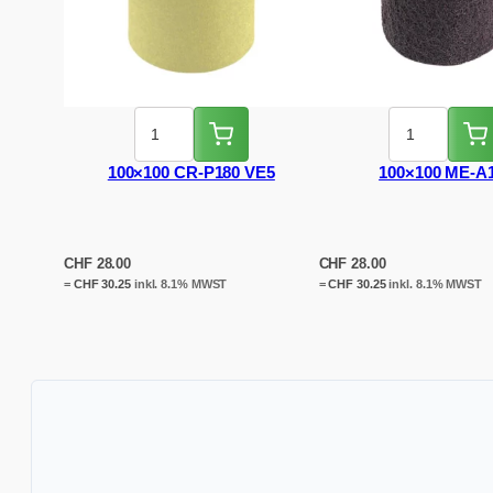
100×100 CR-P180 VE5
100×100 ME-A
CHF
28.00
CHF
28.00
=
CHF
30.25
inkl. 8.1% MWST
=
CHF
30.25
inkl. 8.1% MWST