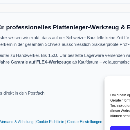
ür professionelles Plattenleger-Werkzeug &
ster
wissen wir exakt, dass auf der Schweizer Baustelle keine Zeit für
rkern in der gesamten Schweiz ausschliesslich praxiserprobte Profi-Q
ster zu Handwerker. Bis 15:00 Uhr bestellte Lagerware versenden wi
 Jahre Garantie auf FLEX-Werkzeuge
ab Kaufdatum – vollautomatisch
 direkt in dein Postfach.
Um dir ein o
Geräteinform
Technologien
dieser Websi
können best
Versand & Abholung
|
Cookie-Richtlinie
|
Cookie-Einstellungen