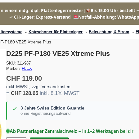
n einem eidg. dipl. Plattenlegermeister
|
Bis 15:00 Uhr bestellt 
✓ CH-Lager: Express-Versand
|
Notfall-Abholung: WhatsAp
lliersysteme
Knieschoner für Plattenleger
Beleuchtung & Strom
F
PF-P180 VE25 Xtreme Plus
D225 PF-P180 VE25 Xtreme Plus
SKU:
311-987
Marken:
FLEX
CHF
119.00
exkl. MWST, zzgl. Versandkosten
=
CHF
128.65
inkl. 8.1% MWST
3 Jahre Swiss Edition Garantie
ohne Registrierungsaufwand
Ab Partnerlager Zentralschweiz – in 1–2 Werktagen bei dir