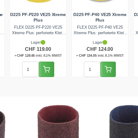
me
D225 PF-P220 VE25 Xtreme
D225 PF-P40 VE25 Xtreme
D
Plus
Plus
FLEX D225 PF-P220 VE25
FLEX D225 PF-P40 VE25
t-
Xtreme Plus: perforierte Klett-
Xtreme Plus: perforierte Klett-
X
und
Schleifscheibe mit 225 mm
Schleifscheibe mit 225 mm
Lager
Lager
r
Durchmesser und feiner P220-
Durchmesser und sehr grober
D
CHF
119.00
CHF
124.00
.
Körnung für den FLEX
P40-Körnung für den FLEX
Langhalsschleifer. Ideal für das
Langhalsschleifer. Ideal für
T
=
CHF
128.65
inkl. 8.1% MWST
=
CHF
134.05
inkl. 8.1% MWST
feine Oberflächenfinish der
maximalen Abtrag, alte Farb-,
H
-
Qualitätsstufen Q3 und Q4.
Putz- und Kleberreste. 25
Schweres F-Papier, 25 Stück.
Stück pro Packung. Ab Lager
S
Ab Lager Zentralschweiz
Zentralschweiz lieferbar.
lieferbar.