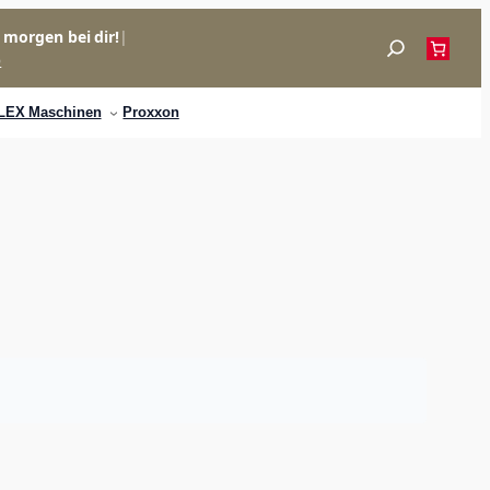
= morgen bei dir!
|
Suchen
p
LEX Maschinen
Proxxon