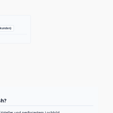
kunden)
sh?
ützteller und perforiertem Lochbild.