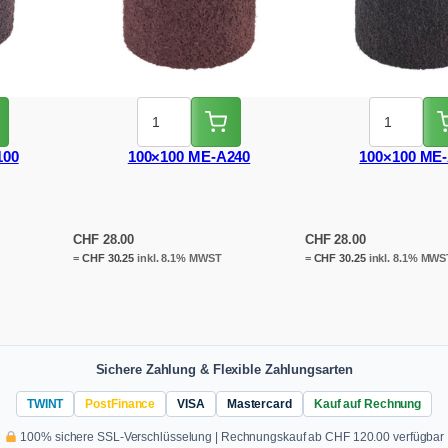
100
100×100 ME-A240
100×100 ME
CHF
28.00
CHF
28.00
=
CHF
30.25
inkl. 8.1% MWST
=
CHF
30.25
inkl. 8.1% MWS
Sichere Zahlung & Flexible Zahlungsarten
TWINT
PostFinance
VISA
Mastercard
Kauf auf Rechnung
100% sichere SSL-Verschlüsselung | Rechnungskauf ab CHF 120.00 verfügbar