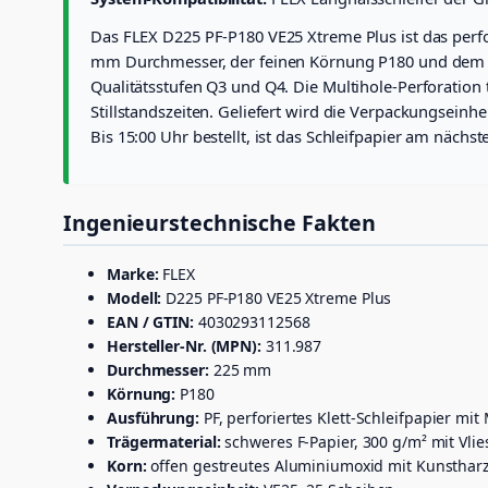
Das FLEX D225 PF-P180 VE25 Xtreme Plus ist das perfor
mm Durchmesser, der feinen Körnung P180 und dem s
Qualitätsstufen Q3 und Q4. Die Multihole-Perforation
Stillstandszeiten. Geliefert wird die Verpackungseinh
Bis 15:00 Uhr bestellt, ist das Schleifpapier am näch
Ingenieurstechnische Fakten
Marke:
FLEX
Modell:
D225 PF-P180 VE25 Xtreme Plus
EAN / GTIN:
4030293112568
Hersteller-Nr. (MPN):
311.987
Durchmesser:
225 mm
Körnung:
P180
Ausführung:
PF, perforiertes Klett-Schleifpapier mit
Trägermaterial:
schweres F-Papier, 300 g/m² mit Vli
Korn:
offen gestreutes Aluminiumoxid mit Kunstha