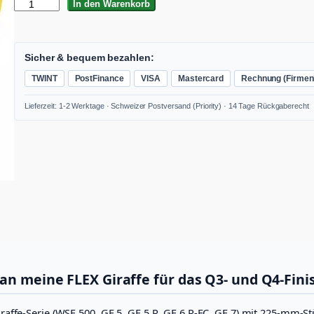
D
In den Warenkorb
2
2
5
P
Sicher & bequem bezahlen:
F
TWINT
PostFinance
VISA
Mastercard
Rechnung (Firmen
-
P
Lieferzeit: 1-2 Werktage · Schweizer Postversand (Priority) · 14 Tage Rückgaberecht
1
8
0
V
E
2
5
X
t
r
e
m
e
an meine FLEX Giraffe für das Q3- und Q4-Fini
P
l
u
raffe-Serie (WSE 500, GE 5, GE 5 R, GE 6 R-EC, GE 7) mit 225-mm-St