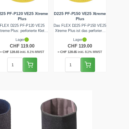
225 PF-P120 VE25 Xtreme
D225 PF-P150 VE25 Xtreme
Plus
Plus
FLEX D225 PF-P120 VE25
Das FLEX D225 PF-P150 VE25
treme Plus: perforierte Klett-
Xtreme Plus ist das perforierte
Schleifscheibe mit 225 mm
Klett-Schleifpapier für die FLEX
Lager
Lager
urchmesser und mittelfeiner
Giraffe. Mit 225 mm, der
CHF
119.00
CHF
119.00
P120-Körnung für den FLEX
Körnung P150 und dem
Langhalsschleifer. Ideal zum
kantenstabilen 300-Gramm-F-
=
CHF
128.65
inkl. 8.1% MWST
=
CHF
128.65
inkl. 8.1% MWST
omogenisieren verspachtelter
Papier gleichst du
Flächen vor dem Feinschliff.
Spachtelgrate zügig an und
chweres F-Papier, 25 Stück.
erreichst die Qualitätsstufe Q3.
Ab Lager Zentralschweiz
Geliefert als
lieferbar.
Verpackungseinheit mit 25
Scheiben.