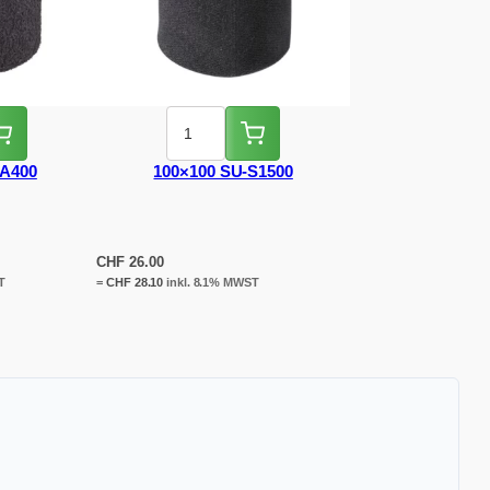
-A400
100×100 SU-S1500
CHF
26.00
T
=
CHF
28.10
inkl. 8.1% MWST