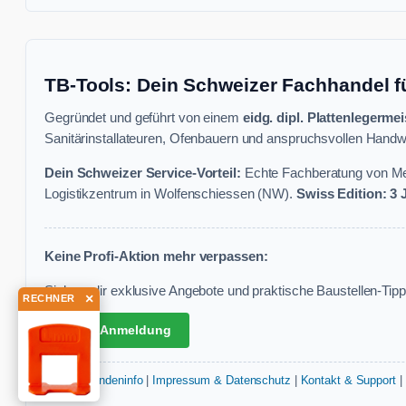
TB-Tools: Dein Schweizer Fachhandel f
Gegründet und geführt von einem
eidg. dipl. Plattenlegermei
Sanitärinstallateuren, Ofenbauern und anspruchsvollen Handwe
Dein Schweizer Service-Vorteil:
Echte Fachberatung von Mei
Logistikzentrum in Wolfenschiessen (NW).
Swiss Edition: 3
Keine Profi-Aktion mehr verpassen:
Sichere dir exklusive Angebote und praktische Baustellen-Tipps
×
RECHNER
✉ Zur Anmeldung
AGB & Kundeninfo
|
Impressum & Datenschutz
|
Kontakt & Support
|