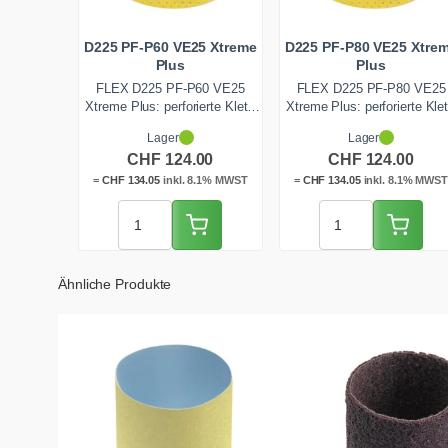
D225 PF-P60 VE25 Xtreme
D225 PF-P80 VE25 Xtre
Plus
Plus
FLEX D225 PF-P60 VE25
FLEX D225 PF-P80 VE25
Xtreme Plus: perforierte Klett-
Xtreme Plus: perforierte Klet
Schleifscheibe mit 225 mm
Schleifscheibe mit 225 mm 
Lager
Lager
Durchmesser und grober P60-
mittelgrober P80-Körnung fü
CHF
124.00
CHF
124.00
Körnung für den FLEX
den FLEX Langhalsschleifer
Langhalsschleifer. Ideal für
Ideal für den kräftigen
=
CHF
134.05
inkl. 8.1% MWST
=
CHF
134.05
inkl. 8.1% MWS
hohen Abtrag, Spachtelgrate
Zwischenschliff von
und Putzreste. Schweres F-
Spachtelgraten. Schweres F
Papier, 25 Stück pro Packung.
Papier, 25 Stück. Ab Lager
Ab Lager Zentralschweiz
Zentralschweiz lieferbar.
schnell lieferbar.
Ähnliche Produkte