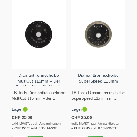
Diamanttrennscheibe
Diamanttrennscheibe
MultiCut 115mm – Der
SuperSpeed 115mm
Problemlöser für Metall,
Holz und Beton
TB-Tools Diamanttrennscheibe
TB-Tools Diamanttrennscheibe
MultiCut 115 mm – der
SuperSpeed 115 mm mit
Alleskönner für Sanierung und
hochfestem Stahlkern für
Lager
Lager
Abbruch. Schneidet Metall,…
absolut gerade, tiefe Schnitte
in…
CHF
25.00
CHF
25.00
exkl. MWST, zzgl. Versandkosten
exkl. MWST, zzgl. Versandkosten
=
CHF
27.05
inkl. 8.1% MWST
=
CHF
27.05
inkl. 8.1% MWST