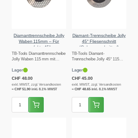
Diamanttrennscheibe Jolly
Diamant-Trennscheibe Jolly
Waben 115mm – Für
45° Fliesenschnitt
perfekte 45°
(Gehrungsschnitte &
Gehrungsschnitte
Feinsteinzeug)
TB-Tools Diamanttrennscheibe
TB-Tools Diamant-
Jolly Waben 115 mm mit
Trennscheibe Jolly 45° 115
Waben-Profil für maximale
mm – 2-in-1 zum Schneiden
Lager
Lager
Kühlung und Staubabfuhr –…
und Schleifen von 45°-
Gehrungen…
CHF
48.00
CHF
45.00
exkl. MWST, zzgl. Versandkosten
exkl. MWST, zzgl. Versandkosten
=
CHF
51.90
inkl. 8.1% MWST
=
CHF
48.65
inkl. 8.1% MWST