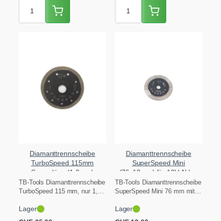
Diamanttrennscheibe
Diamanttrennscheibe
TurboSpeed 115mm
SuperSpeed Mini
Superdünn (1.2mm)
(76x10mm) für 12V Akku-
Maschinen
TB-Tools Diamanttrennscheibe
TB-Tools Diamanttrennscheibe
TurboSpeed 115 mm, nur 1,2
SuperSpeed Mini 76 mm mit
mm dünn, für
10-mm-Aufnahme für 12V-
Lager
Lager
rasiermesserscharfe,
Akku-Maschinen (Bosch,
ausrissfreie Kanten bei…
Milwaukee, Parkside, Metabo).