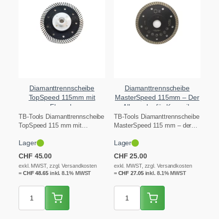
Diamanttrennscheibe
Diamanttrennscheibe
TopSpeed 115mm mit
MasterSpeed 115mm – Der
Flansch
Allrounder für Keramik
TB-Tools Diamanttrennscheibe
TB-Tools Diamanttrennscheibe
TopSpeed 115 mm mit
MasterSpeed 115 mm – der
integriertem Flansch (M14-
robuste Allrounder fürs
Lager
Lager
Direktantrieb) für bündige,
Tagesgeschäft. Schneidet alle
wandnahe und flache…
klassischen…
CHF
45.00
CHF
25.00
exkl. MWST, zzgl. Versandkosten
exkl. MWST, zzgl. Versandkosten
=
CHF
48.65
inkl. 8.1% MWST
=
CHF
27.05
inkl. 8.1% MWST