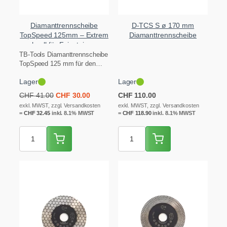
Diamanttrennscheibe
D-TCS S ø 170 mm
TopSpeed 125mm – Extrem
Diamanttrennscheibe
schnell für Feinsteinzeug
TB-Tools Diamanttrennscheibe
TopSpeed 125 mm für den
125er-Winkelschleifer –
Lager
Lager
maximale Schnitttiefe für dicke
20-mm-Terrassenplatten…
Ursprünglicher
Aktueller
CHF
41.00
CHF
30.00
CHF
110.00
Preis
Preis
exkl. MWST, zzgl. Versandkosten
exkl. MWST, zzgl. Versandkosten
=
CHF
32.45
inkl. 8.1% MWST
war:
ist:
=
CHF
118.90
inkl. 8.1% MWST
CHF 41.00
CHF 30.00.