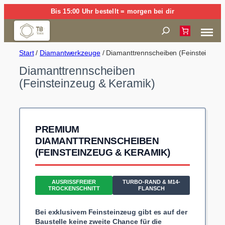
Zum
Bis 15:00 Uhr bestellt = morgen bei dir
Inhalt
Suchen
springen
Start
/
Diamantwerkzeuge
/ Diamanttrennscheiben (Feinsteinzeug
Diamanttrennscheiben
(Feinsteinzeug & Keramik)
PREMIUM
DIAMANTTRENNSCHEIBEN
(FEINSTEINZEUG & KERAMIK)
AUSRISSFREIER
TURBO-RAND & M14-
TROCKENSCHNITT
FLANSCH
Bei exklusivem Feinsteinzeug gibt es auf der
Baustelle keine zweite Chance für die