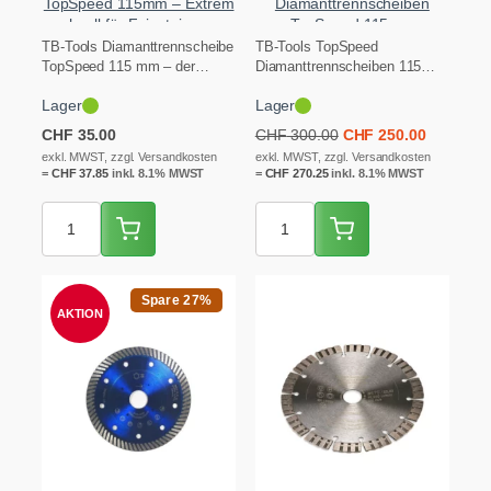
TopSpeed 115mm – Extrem
Diamanttrennscheiben
schnell für Feinsteinzeug
TopSpeed 115mm
TB-Tools Diamanttrennscheibe
TB-Tools TopSpeed
TopSpeed 115 mm – der
Diamanttrennscheiben 115
Geschwindigkeits-Champion
mm im 10er Profi-Pack für
Lager
Lager
mit selbsterneuerndem Träger
Grossbaustellen und Flotten.
für extrem schnelle,…
Bissiger, selbsterneuernder…
Ursprünglicher
Aktueller
CHF
35.00
CHF
300.00
CHF
250.00
Preis
Preis
exkl. MWST, zzgl. Versandkosten
exkl. MWST, zzgl. Versandkosten
=
CHF
37.85
inkl. 8.1% MWST
=
CHF
270.25
inkl. 8.1% MWST
war:
ist:
CHF 300.00
CHF 250.
Spare 27%
AKTION