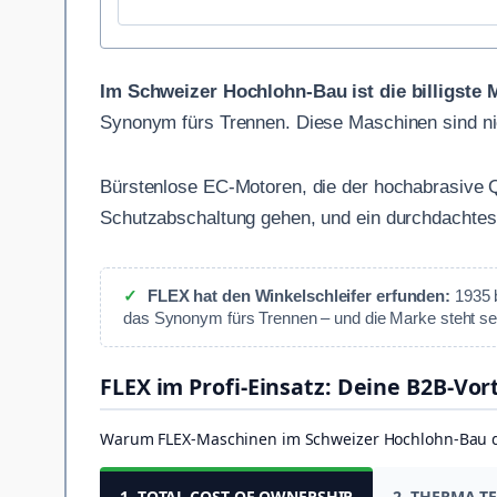
Im Schweizer Hochlohn-Bau ist die billigste 
Synonym fürs Trennen. Diese Maschinen sind nic
Bürstenlose EC-Motoren, die der hochabrasive Q
Schutzabschaltung gehen, und ein durchdachtes
✓
FLEX hat den Winkelschleifer erfunden:
1935 b
das Synonym fürs Trennen – und die Marke steht sei
FLEX im Profi-Einsatz: Deine B2B-Vor
Warum FLEX-Maschinen im Schweizer Hochlohn-Bau die 
1. TOTAL COST OF OWNERSHIP
2. THERMA-T