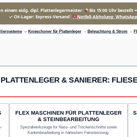
n einem eidg. dipl. Plattenlegermeister
|
Bis 15:00 Uhr bestellt 
✓ CH-Lager: Express-Versand
|
Notfall-Abholung: WhatsAp
lliersysteme
Knieschoner für Plattenleger
Beleuchtung & Strom
F
 PLATTENLEGER & SANIERER: FLIESE
S
FLEX MASCHINEN FÜR PLATTENLEGER
S
& STEINBEARBEITUNG
s-
Spezialwerkzeuge für Nass- und Trockenschnitte sowie
Kantenbearbeitung in härtestem Feinsteinzeug.