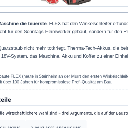
Maschine die teuerste.
FLEX hat den Winkelschleifer erfunden
ht für den Sonntags-Heimwerker gebaut, sondern für den Prof
uarzstaub nicht mehr totkriegt, Therma-Tech-Akkus, die bei
 18V-System, das Maschine, Akku und Koffer zu einer Einhei
aute FLEX (heute in Steinheim an der Murr) den ersten Winkelschleifer
t über 100 Jahren für kompromisslose Profi-Qualität am Bau.
teile
wirtschaftlichere Wahl sind – drei Argumente, die auf der Bauste
ECH-AKKUS
3. M-KLASSE-ABSAUGUNG