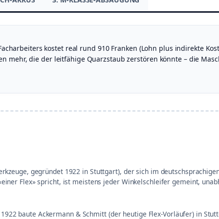
s Facharbeiters kostet real rund 910 Franken (Lohn plus indirekte K
 mehr, die der leitfähige Quarzstaub zerstören könnte – die Maschi
werkzeuge, gegründet 1922 in Stuttgart), der sich im deutschsprachi
einer Flex» spricht, ist meistens jeder Winkelschleifer gemeint, unab
922 baute Ackermann & Schmitt (der heutige Flex-Vorläufer) in Stut