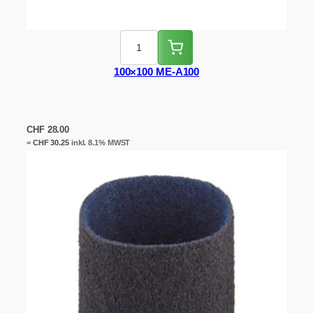
100×100 ME-A100
CHF
28.00
=
CHF
30.25
inkl. 8.1% MWST