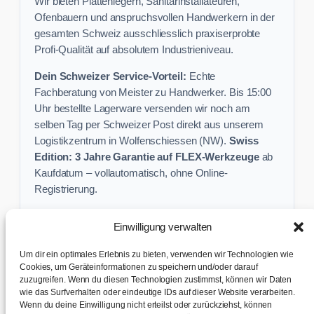
Wir bieten Plattenlegern, Sanitärinstallateuren,
Ofenbauern und anspruchsvollen Handwerkern in der
gesamten Schweiz ausschliesslich praxiserprobte
Profi-Qualität auf absolutem Industrieniveau.
Dein Schweizer Service-Vorteil:
Echte
Fachberatung von Meister zu Handwerker. Bis 15:00
Uhr bestellte Lagerware versenden wir noch am
selben Tag per Schweizer Post direkt aus unserem
Logistikzentrum in Wolfenschiessen (NW).
Swiss
Edition: 3 Jahre Garantie auf FLEX-Werkzeuge
ab
Kaufdatum – vollautomatisch, ohne Online-
Registrierung.
Einwilligung verwalten
Keine Profi-Aktion mehr verpassen:
Um dir ein optimales Erlebnis zu bieten, verwenden wir Technologien wie
Sichere dir exklusive Angebote und praktische
Cookies, um Geräteinformationen zu speichern und/oder darauf
Baustellen-Tipps direkt in dein Postfach.
zuzugreifen. Wenn du diesen Technologien zustimmst, können wir Daten
wie das Surfverhalten oder eindeutige IDs auf dieser Website verarbeiten.
Wenn du deine Einwilligung nicht erteilst oder zurückziehst, können
✉ Zur Anmeldung