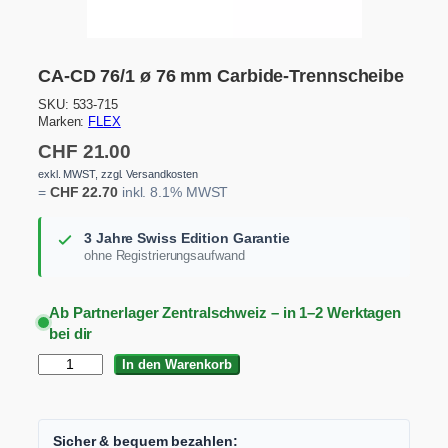
CA-CD 76/1 ø 76 mm Carbide-Trennscheibe
SKU:
533-715
Marken:
FLEX
CHF
21.00
exkl. MWST, zzgl. Versandkosten
=
CHF
22.70
inkl. 8.1% MWST
3 Jahre Swiss Edition Garantie
ohne Registrierungsaufwand
Ab Partnerlager Zentralschweiz – in 1–2 Werktagen
bei dir
C
In den Warenkorb
A
-
C
D
Sicher & bequem bezahlen: