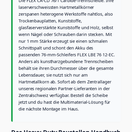
Die FLEX CA-CD 76/1 Carbide-Trennscheibe. Ihre
h
laserverschweissten Hartmetallkörner
e
zerspanen heterogene Werkstoffe nahtlos, also
i
Trockenbauplatten, Kunststoffe,
b
glasfaserverstärkte Kunststoffe und Holz, selbst
e
M
wenn Nägel oder Schrauben darin stecken. Mit
e
nur 1 mm Stärke erzeugt sie einen schmalen
n
Schnittspalt und schont den Akku des
g
passenden 76-mm-Schleifers FLEX LBE 76 12-EC.
e
Anders als kunstharzgebundene Trennscheiben
behält sie ihren Durchmesser über die gesamte
Lebensdauer, sie nutzt sich nur am
Hartmetallkorn ab. Sofort ab dem Zentrallager
unseres regionalen Partner-Lieferanten in der
Zentralschweiz verfügbar. Bestell die Scheibe
jetzt und du hast die Multimaterial-Lösung für
die nächste Montage im Haus.