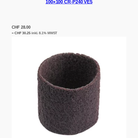
100×100 CR-P240 VE5
CHF
28.00
=
CHF
30.25
inkl. 8.1% MWST