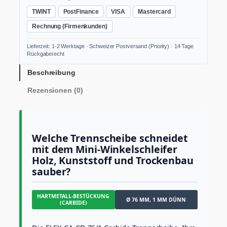
7
TWINT
PostFinance
VISA
Mastercard
6
/
Rechnung (Firmenkunden)
1
ø
Lieferzeit: 1-2 Werktage · Schweizer Postversand (Priority) · 14 Tage
7
Rückgaberecht
6
m
Beschreibung
m
Rezensionen (0)
C
a
r
b
i
Welche Trennscheibe schneidet
d
mit dem Mini-Winkelschleifer
e
Holz, Kunststoff und Trockenbau
-
T
sauber?
r
e
HARTMETALL-BESTÜCKUNG
n
Ø 76 MM, 1 MM DÜNN
(CARBIDE)
n
s
c