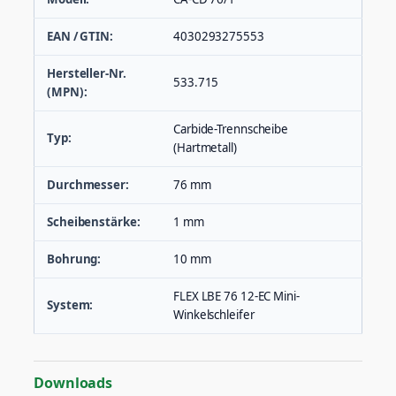
EAN / GTIN:
4030293275553
Hersteller-Nr.
533.715
(MPN):
Carbide-Trennscheibe
Typ:
(Hartmetall)
Durchmesser:
76 mm
Scheibenstärke:
1 mm
Bohrung:
10 mm
FLEX LBE 76 12-EC Mini-
System:
Winkelschleifer
Downloads