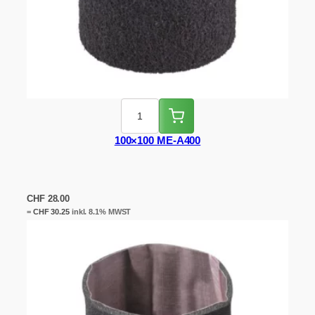
100×100 ME-A400
CHF
28.00
=
CHF
30.25
inkl. 8.1% MWST