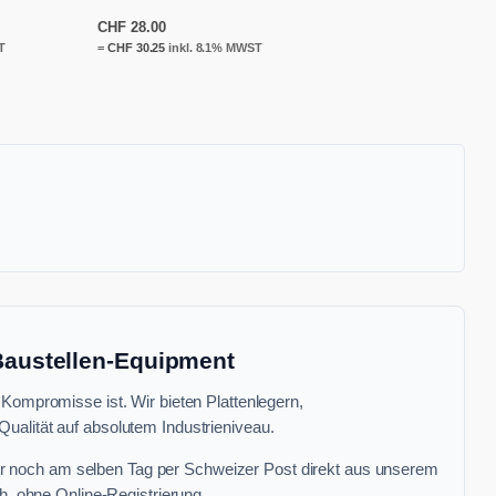
CHF
28.00
T
=
CHF
30.25
inkl. 8.1% MWST
 Baustellen-Equipment
 Kompromisse ist. Wir bieten Plattenlegern,
ualität auf absolutem Industrieniveau.
r noch am selben Tag per Schweizer Post direkt aus unserem
, ohne Online-Registrierung.