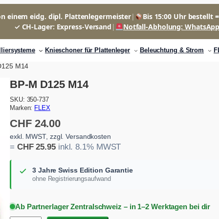
n einem eidg. dipl. Plattenlegermeister
|
Bis 15:00 Uhr bestellt 
✓ CH-Lager: Express-Versand
|
Notfall-Abholung: WhatsAp
lliersysteme
Knieschoner für Plattenleger
Beleuchtung & Strom
F
D125 M14
BP-M D125 M14
SKU:
350-737
Marken:
FLEX
CHF
24.00
exkl. MWST, zzgl. Versandkosten
=
CHF
25.95
inkl. 8.1% MWST
3 Jahre Swiss Edition Garantie
ohne Registrierungsaufwand
Ab Partnerlager Zentralschweiz – in 1–2 Werktagen bei dir