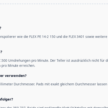
?
nspolierer wie die FLEX PE 14-2 150 und die FLEX 3401 sowie weitere 
n?
500 Umdrehungen pro Minute. Der Teller ist ausdrücklich nicht für d
 pro Minute erreichen.
ller verwenden?
llimeter Durchmesser. Pads mit exakt gleichem Durchmesser lassen die
hfolger?
lger des 350.737. Beide sind gedämpfte Klett-Stützteller mit demsel