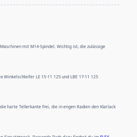
Maschinen mit M14-Spindel. Wichtig ist, die zulässige
ie Winkelschleifer LE 15-11 125 und LBE 17-11 125
 harte Tellerkante frei, die in engen Radien den Klarlack
ben Einsatzzweck. Passende Pads dazu findest du im
FLEX-