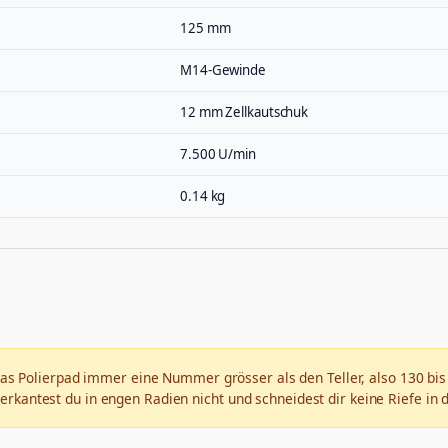
125 mm
M14-Gewinde
12 mm Zellkautschuk
7.500 U/min
0.14 kg
as Polierpad immer eine Nummer grösser als den Teller, also 130 bis
verkantest du in engen Radien nicht und schneidest dir keine Riefe in d