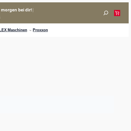
= morgen bei dir!
|
Suchen
p
LEX Maschinen
Proxxon