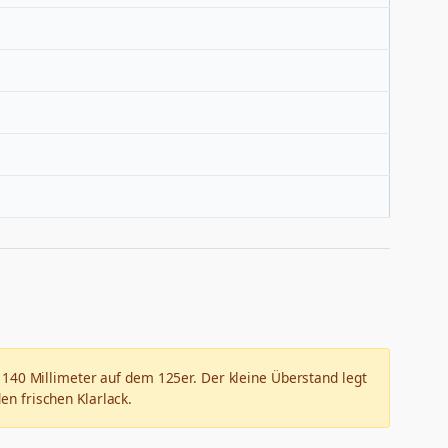
 140 Millimeter auf dem 125er. Der kleine Überstand legt
en frischen Klarlack.