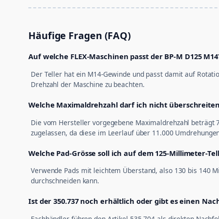
Häufige Fragen (FAQ)
Auf welche FLEX-Maschinen passt der BP-M D125 M14
Der Teller hat ein M14-Gewinde und passt damit auf Rotatio
Drehzahl der Maschine zu beachten.
Welche Maximaldrehzahl darf ich nicht überschreite
Die vom Hersteller vorgegebene Maximaldrehzahl beträgt 7.
zugelassen, da diese im Leerlauf über 11.000 Umdrehungen
Welche Pad-Grösse soll ich auf dem 125-Millimeter-Te
Verwende Pads mit leichtem Überstand, also 130 bis 140 Mi
durchschneiden kann.
Ist der 350.737 noch erhältlich oder gibt es einen Nac
Fachhändler führen den Artikel 535.704 als direkten Nachfo