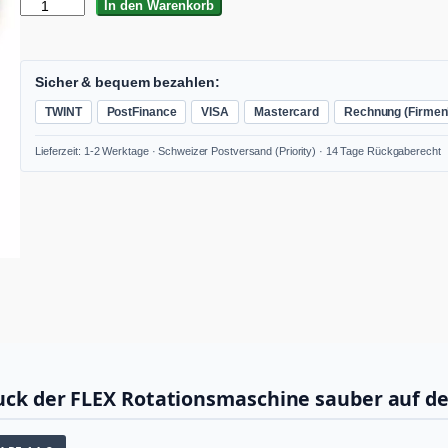
B
In den Warenkorb
P
-
M
D
Sicher & bequem bezahlen:
1
TWINT
PostFinance
VISA
Mastercard
Rechnung (Firmen
2
5
Lieferzeit: 1-2 Werktage · Schweizer Postversand (Priority) · 14 Tage Rückgaberecht
M
1
4
M
e
n
g
e
ruck der FLEX Rotationsmaschine sauber auf d