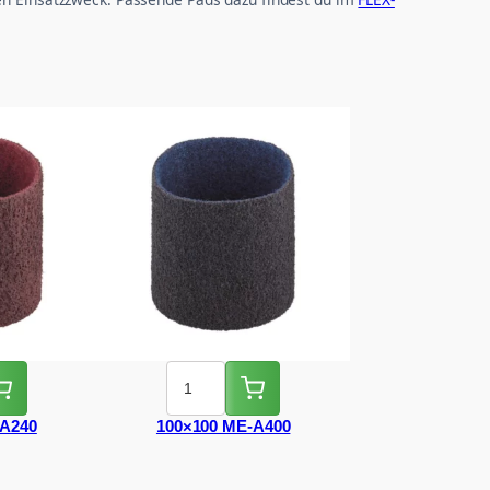
-A240
100×100 ME-A400