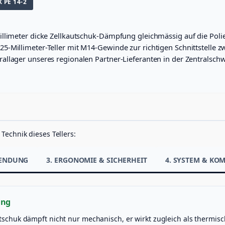
 PE 14-2
limeter dicke Zellkautschuk-Dämpfung gleichmässig auf die Polierfl
-Millimeter-Teller mit M14-Gewinde zur richtigen Schnittstelle z
lager unseres regionalen Partner-Lieferanten in der Zentralschwei
Technik dieses Tellers:
WENDUNG
3. ERGONOMIE & SICHERHEIT
4. SYSTEM & KO
ung
utschuk dämpft nicht nur mechanisch, er wirkt zugleich als thermis