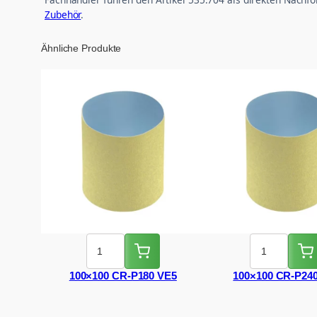
Zubehör
.
Ähnliche Produkte
100×100 CR-P180 VE5
100×100 CR-P24