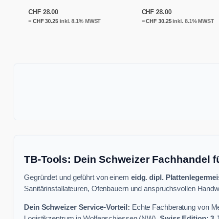
CHF
28.00
CHF
28.00
=
CHF
30.25
inkl. 8.1% MWST
=
CHF
30.25
inkl. 8.1% MWST
TB-Tools: Dein Schweizer Fachhandel f
Gegründet und geführt von einem
eidg. dipl. Plattenlegermei
Sanitärinstallateuren, Ofenbauern und anspruchsvollen Handwe
Dein Schweizer Service-Vorteil:
Echte Fachberatung von Mei
Logistikzentrum in Wolfenschiessen (NW).
Swiss Edition: 3