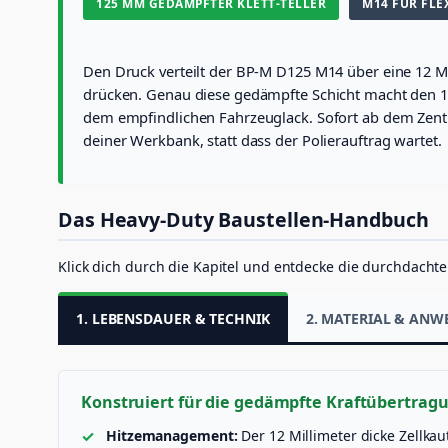
125 MM GEDÄMPFTER KLETT-TELLER
M14 FÜR FLEX
Den Druck verteilt der BP-M D125 M14 über eine 12 Mil
drücken. Genau diese gedämpfte Schicht macht den 125
dem empfindlichen Fahrzeuglack. Sofort ab dem Zentral
deiner Werkbank, statt dass der Polierauftrag wartet.
Das Heavy-Duty Baustellen-Handbuch
Klick dich durch die Kapitel und entdecke die durchdachte 
1. LEBENSDAUER & TECHNIK
2. MATERIAL & AN
Konstruiert für die gedämpfte Kraftübertrag
Hitzemanagement:
Der 12 Millimeter dicke Zellka