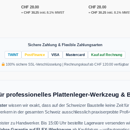
CHF
28.00
CHF
28.00
=
CHF
30.25
inkl. 8.1% MWST
=
CHF
30.25
inkl. 8.1% MWS
Sichere Zahlung & Flexible Zahlungsarten
TWINT
PostFinance
VISA
Mastercard
Kauf auf Rechnung
100% sichere SSL-Verschlüsselung | Rechnungskauf ab CHF 120.00 verfügbar
ür professionelles Plattenleger-Werkzeug &
ster
wissen wir exakt, dass auf der Schweizer Baustelle keine Zeit für
rkern in der gesamten Schweiz ausschliesslich praxiserprobte Profi-Q
ster zu Handwerker. Bis 15:00 Uhr bestellte Lagerware versenden wi
 Jahre Garantie auf FLEX-Werkzeuge
ab Kaufdatum – vollautomatisch