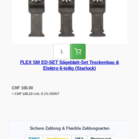
FLEX SM ED-SET Sägeblatt-Set Trockenbau &
Elektro 6-teilig (Starlock)
CHF
100.00
=
CHF
108.10
inkl. 8.1% MWST
Sichere Zahlung & Flexible Zahlungsarten
TWINT
PostFinance
VISA
Mastercard