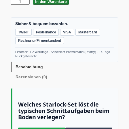
F
In den Warenkorb
L
E
X
S
Sicher & bequem bezahlen:
M
TWINT
PostFinance
VISA
Mastercard
F
I
Rechnung (Firmenkunden)
-
S
Lieferzeit: 1-2 Werktage · Schweizer Postversand (Priority) · 14 Tage
E
Rückgaberecht
T
S
Beschreibung
ä
Rezensionen (0)
g
e
b
l
a
Welches Starlock-Set löst die
t
typischen Schnittaufgaben beim
t
Boden verlegen?
-
S
e