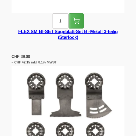
FLEX SM BI-SET Sägeblatt-Set Bi-Metall 3-teilig
(Starlock)
CHF
39.00
=
CHF
42.15
inkl. 8.1% MWST