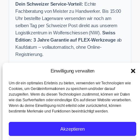
Dein Schweizer Service-Vorteil:
Echte
Fachberatung von Meister zu Handwerker. Bis 15:00
Uhr bestellte Lagerware versenden wir noch am
selben Tag per Schweizer Post direkt aus unserem
Logistikzentrum in Wolfenschiessen (NW).
Swiss
Edition: 3 Jahre Garantie auf FLEX-Werkzeuge
ab
Kaufdatum – vollautomatisch, ohne Online-
Registrierung.
Einwilligung verwalten
Keine Profi-Aktion mehr verpassen:
Um dir ein optimales Erlebnis zu bieten, verwenden wir Technologien wie
Sichere dir exklusive Angebote und praktische
Cookies, um Geräteinformationen zu speichern und/oder darauf
zuzugreifen. Wenn du diesen Technologien zustimmst, können wir Daten
Baustellen-Tipps direkt in dein Postfach.
wie das Surfverhalten oder eindeutige IDs auf dieser Website verarbeiten.
Wenn du deine Einwilligung nicht erteilst oder zurückziehst, können
✉ Zur Anmeldung
bestimmte Merkmale und Funktionen beeinträchtigt werden.
AGB & Kundeninfo
|
Impressum & Datenschutz
|
Kontakt &
Akzeptieren
Support
|
Versand & Abholung
|
Cookie-Richtlinie
|
Cookie-
Einstellungen