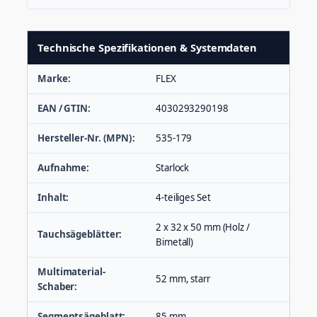
Technische Spezifikationen & Systemdaten
Marke:
FLEX
EAN / GTIN:
4030293290198
Hersteller-Nr. (MPN):
535-179
Aufnahme:
Starlock
Inhalt:
4-teiliges Set
2 x 32 x 50 mm (Holz /
Tauchsägeblätter:
Bimetall)
Multimaterial-
52 mm, starr
Schaber:
Segmentsägeblatt:
85 mm