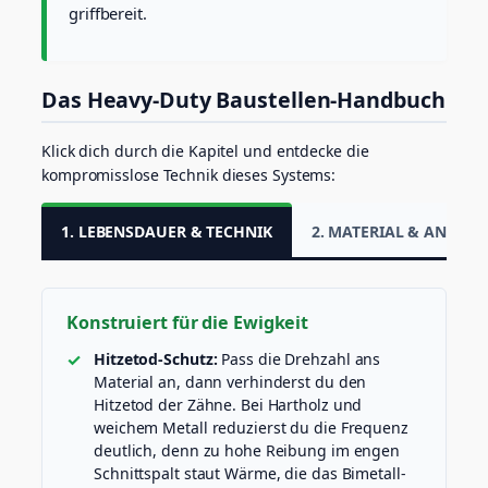
l
griffbereit.
o
c
k
)
Das Heavy-Duty Baustellen-Handbuch
M
e
n
Klick dich durch die Kapitel und entdecke die
g
kompromisslose Technik dieses Systems:
e
1. LEBENSDAUER & TECHNIK
2. MATERIAL & ANWE
Konstruiert für die Ewigkeit
Hitzetod-Schutz:
Pass die Drehzahl ans
Material an, dann verhinderst du den
Hitzetod der Zähne. Bei Hartholz und
weichem Metall reduzierst du die Frequenz
deutlich, denn zu hohe Reibung im engen
Schnittspalt staut Wärme, die das Bimetall-