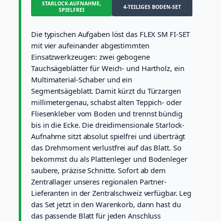
STARLOCK-AUFNAHME,
t
4-TEILIGES BODEN-SET
SPIELFREI
F
u
Die typischen Aufgaben löst das FLEX SM FI-SET
s
s
mit vier aufeinander abgestimmten
b
Einsatzwerkzeugen: zwei gebogene
o
Tauchsägeblätter für Weich- und Hartholz, ein
d
Multimaterial-Schaber und ein
e
Segmentsägeblatt. Damit kürzt du Türzargen
n
4
millimetergenau, schabst alten Teppich- oder
-
Fliesenkleber vom Boden und trennst bündig
t
bis in die Ecke. Die dreidimensionale Starlock-
e
Aufnahme sitzt absolut spielfrei und überträgt
i
l
das Drehmoment verlustfrei auf das Blatt. So
i
bekommst du als Plattenleger und Bodenleger
g
saubere, präzise Schnitte. Sofort ab dem
(
Zentrallager unseres regionalen Partner-
S
Lieferanten in der Zentralschweiz verfügbar. Leg
t
a
das Set jetzt in den Warenkorb, dann hast du
r
das passende Blatt für jeden Anschluss