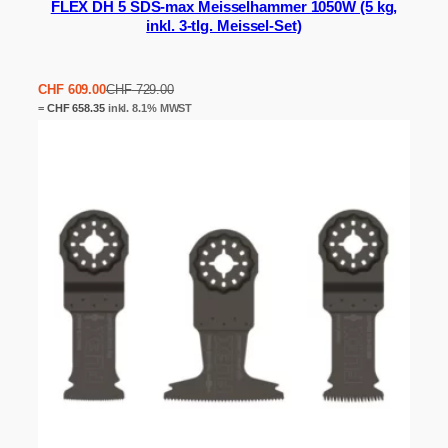
FLEX DH 5 SDS-max Meisselhammer 1050W (5 kg,
inkl. 3-tlg. Meissel-Set)
Ursprünglicher
Aktueller
CHF
609.00
CHF
729.00
Preis
Preis
=
CHF
658.35
inkl. 8.1% MWST
war:
ist:
CHF 729.00
CHF 609.00.