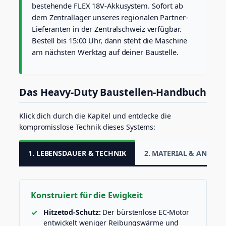
s
bestehende FLEX 18V-Akkusystem. Sofort ab
e
dem Zentrallager unseres regionalen Partner-
,
Lieferanten in der Zentralschweiz verfügbar.
S
o
Bestell bis 15:00 Uhr, dann steht die Maschine
l
am nächsten Werktag auf deiner Baustelle.
o
)
M
e
Das Heavy-Duty Baustellen-Handbuch
n
g
Klick dich durch die Kapitel und entdecke die
e
kompromisslose Technik dieses Systems:
1. LEBENSDAUER & TECHNIK
2. MATERIAL & ANWE
Konstruiert für die Ewigkeit
Hitzetod-Schutz:
Der bürstenlose EC-Motor
entwickelt weniger Reibungswärme und