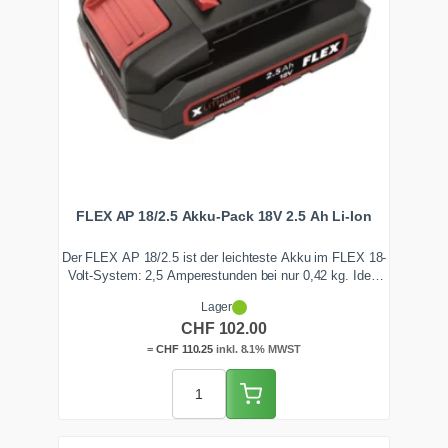
FLEX AP 18/2.5 Akku-Pack 18V 2.5 Ah Li-Ion
Der FLEX AP 18/2.5 ist der leichteste Akku im FLEX 18-
Volt-System: 2,5 Amperestunden bei nur 0,42 kg. Ideal
für Akku-Bohrschrauber, Polierer, Baustrahler und leichte
Lager
Sauger, vor allem bei Überkopf- und Montagearbeiten. Mit
CHF
102.00
LED-Ladeanzeige. Ab Lager Zentralschweiz lieferbar.
=
CHF
110.25
inkl. 8.1% MWST