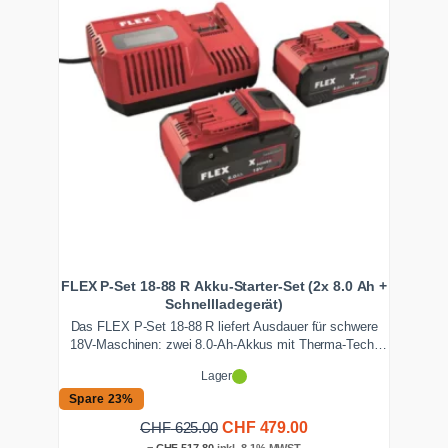
FLEX P-Set 18-88 R Akku-Starter-Set (2x 8.0 Ah +
Schnellladegerät)
Das FLEX P-Set 18-88 R liefert Ausdauer für schwere
18V-Maschinen: zwei 8.0-Ah-Akkus mit Therma-Tech-
Wärmemanagement und ein Schnellladegerät mit 9 A
Lager
Ladestrom und LCD-Display. Ideal für Trennschleifer und
Poliermaschinen. Ab Lager Zentralschweiz schnell
Spare 23%
lieferbar.
Ursprünglicher
Aktueller
CHF
479.00
CHF
625.00
Preis
Preis