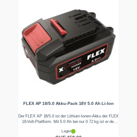
FLEX AP 18/5.0 Akku-Pack 18V 5.0 Ah Li-Ion
Der FLEX AP 18/5.0 ist der Lithium-Ionen-Akku der FLEX
18-Volt-Plattform. Mit 5.0 Ah bei nur 0.72 kg ist er der
ausgewogene Kompromiss aus Laufzeit und Gewicht.
Lager
Das integrierte EMS hält die Drehzahl konstant, ideal