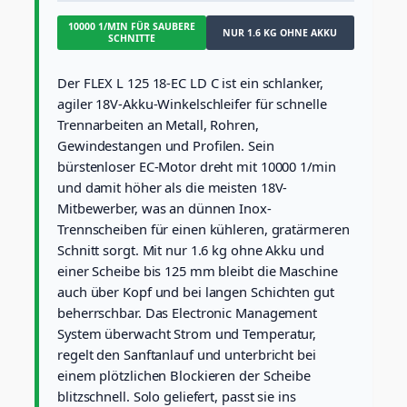
k
10000 1/MIN FÜR SAUBERE
e
NUR 1.6 KG OHNE AKKU
SCHNITTE
l
s
c
Der FLEX L 125 18-EC LD C ist ein schlanker,
h
agiler 18V-Akku-Winkelschleifer für schnelle
l
Trennarbeiten an Metall, Rohren,
e
Gewindestangen und Profilen. Sein
i
bürstenloser EC-Motor dreht mit 10000 1/min
f
e
und damit höher als die meisten 18V-
r
Mitbewerber, was an dünnen Inox-
1
Trennscheiben für einen kühleren, gratärmeren
8
Schnitt sorgt. Mit nur 1.6 kg ohne Akku und
V
einer Scheibe bis 125 mm bleibt die Maschine
(
m
auch über Kopf und bei langen Schichten gut
i
beherrschbar. Das Electronic Management
t
System überwacht Strom und Temperatur,
B
regelt den Sanftanlauf und unterbricht bei
r
e
einem plötzlichen Blockieren der Scheibe
m
blitzschnell. Solo geliefert, passt sie ins