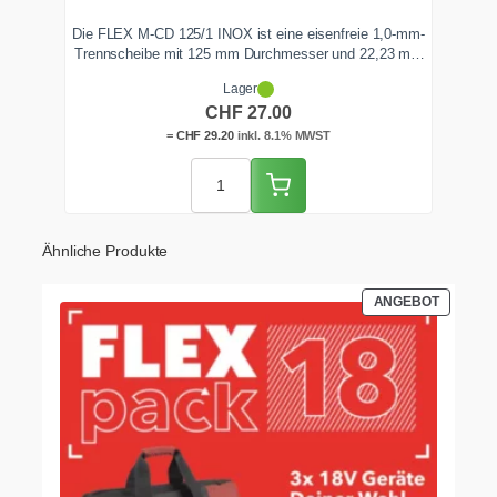
Die FLEX M-CD 125/1 INOX ist eine eisenfreie 1,0-mm-
Trennscheibe mit 125 mm Durchmesser und 22,23 mm
Bohrung für Edelstahl, Stahl und Buntmetalle. Die
Lager
schmale Schnittfuge trennt kühl, gratarm und ohne
CHF
27.00
Anlauffarben. Geliefert in der 10er-Dose, ab Lager
Zentralschweiz lieferbar.
=
CHF
29.20
inkl. 8.1% MWST
Ähnliche Produkte
PRODUK
ANGEBOT
IM
ANGEBO