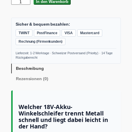
F
In den Warenkorb
L
E
X
L
Sicher & bequem bezahlen:
1
TWINT
PostFinance
VISA
Mastercard
2
5
Rechnung (Firmenkunden)
1
8
Lieferzeit: 1-2 Werktage · Schweizer Postversand (Priority) · 14 Tage
-
Rückgaberecht
E
C
Beschreibung
L
Rezensionen (0)
D
C
A
k
k
Welcher 18V-Akku-
u
Winkelschleifer trennt Metall
-
schnell und liegt dabei leicht in
W
i
der Hand?
n