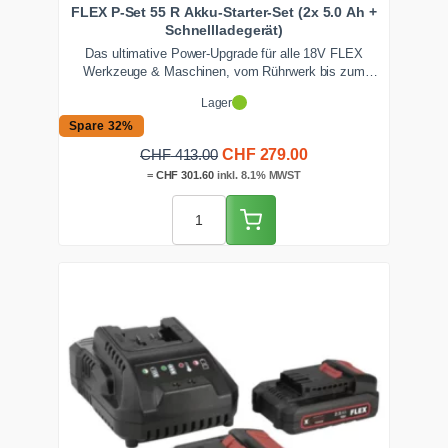
FLEX P-Set 55 R Akku-Starter-Set (2x 5.0 Ah +
Schnellladegerät)
Das ultimative Power-Upgrade für alle 18V FLEX
Werkzeuge & Maschinen, vom Rührwerk bis zum
Winkelschleifer. Dieses Akku-Starter-Set mit zwei
Lager
gewaltigen 5.0 Ah Akkus und Schnellladegerät garantiert
maximale Laufzeit und eliminiert Lade-Pausen auf der
Spare 32%
Baustelle.
Ursprünglicher
Aktueller
CHF
279.00
CHF
413.00
Preis
Preis
=
CHF
301.60
inkl. 8.1% MWST
war:
ist:
CHF 413.00
CHF 279.00.