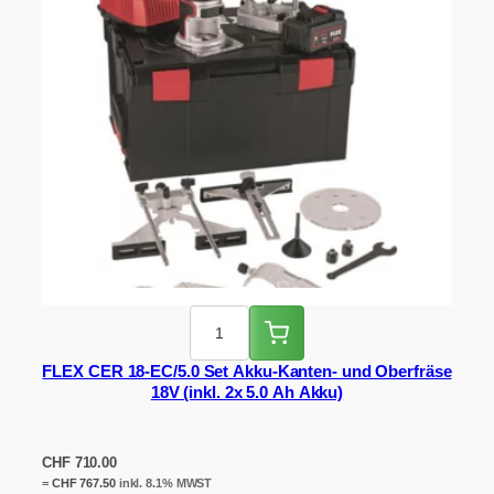
FLEX CER 18-EC/5.0 Set Akku-Kanten- und Oberfräse
18V (inkl. 2x 5.0 Ah Akku)
CHF
710.00
=
CHF
767.50
inkl. 8.1% MWST