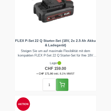
FLEX P-Set 22 Q Starter-Set (18V, 2x 2.5 Ah Akku
& Ladegerät)
Steigen Sie um auf maximale Flexibilität mit dem
kompakten FLEX P-Set 22 Q Starter-Set für Ihre 18V
Werkzeuge & Maschinen. Dieses Kraftpaket enthält zwei
Lager
extrem leichte 2.5 Ah Akkus und das passende
CHF
159.00
Ladegerät, um Ihre Flex-Geräte perfekt auszubalancieren
und die Handgelenke bei langen Einsätzen zu schonen.
=
CHF
171.90
inkl. 8.1% MWST
AKTION