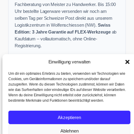
Fachberatung von Meister zu Handwerker. Bis 15:00
Uhr bestellte Lagerware versenden wir noch am
selben Tag per Schweizer Post direkt aus unserem
Logistikzentrum in Wolfenschiessen (NW).
Swiss
Edition: 3 Jahre Garantie auf FLEX-Werkzeuge
ab
Kaufdatum – vollautomatisch, ohne Online-
Registrierung.
Einwilligung verwalten
Keine Profi-Aktion mehr verpassen:
Um dir ein optimales Erlebnis zu bieten, verwenden wir Technologien wie
Sichere dir exklusive Angebote und praktische
Cookies, um Geräteinformationen zu speichern und/oder darauf
Baustellen-Tipps direkt in dein Postfach.
zuzugreifen. Wenn du diesen Technologien zustimmst, können wir Daten
wie das Surfverhalten oder eindeutige IDs auf dieser Website verarbeiten.
Wenn du deine Einwilligung nicht erteilst oder zurückziehst, können
✉ Zur Anmeldung
bestimmte Merkmale und Funktionen beeinträchtigt werden.
AGB & Kundeninfo
|
Impressum & Datenschutz
|
Kontakt &
Akzeptieren
Support
|
Versand & Abholung
|
Cookie-Richtlinie
|
Cookie-
Einstellungen
Ablehnen