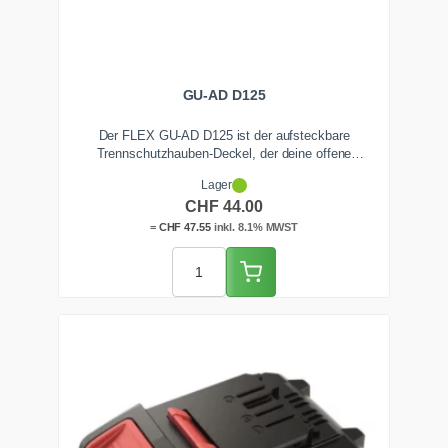
GU-AD D125
Der FLEX GU-AD D125 ist der aufsteckbare
Trennschutzhauben-Deckel, der deine offene
Schrupphaube werkzeuglos in eine geschlossene
Lager
Trennschutzhaube für 125-mm-Winkelschleifer verwandelt
CHF
44.00
und die Trennscheibe beidseitig abdeckt. Passend für die
FLEX 125er-Baureihen. Ab Lager Zentralschweiz.
=
CHF
47.55
inkl. 8.1% MWST