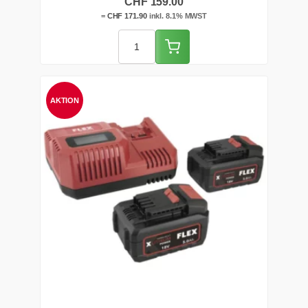
CHF
159.00
beim Polieren und Schrauben. Ab Lager Zentralschweiz
lieferbar.
=
CHF
171.90
inkl. 8.1% MWST
AKTION