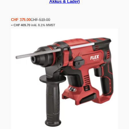
Akkus & Lader)
Ursprünglicher
Aktueller
CHF
379.00
CHF
519.00
Preis
Preis
=
CHF
409.70
inkl. 8.1% MWST
war:
ist:
CHF 519.00
CHF 379.00.