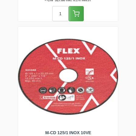
=
CHF
517.80
inkl. 8.1% MWST
war:
ist:
CHF 625.00
CHF 479.00.
M-CD 125/1 INOX 10VE