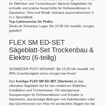
t
für Elektriker und Trockenbauer! Starlock-Sägeblätter für
T
schnelle und präzise Ausschnitte für Hohlwanddosen in
r
Gipskarton, Holz und Metall. Inklusive asymmetrischem 2-
o
in-1 Spezialblatt.
c
Top-Lieferservice für Profis:
k
Direkt ab Schweizer Lager. Bis 15:00 Uhr bestellt, morgen
e
geliefert!
n
b
FLEX SM ED-SET
a
u
Sägeblatt-Set Trockenbau &
&
Elektro (6-teilig)
E
l
e
SCHWEIZER POST-VERSAND: Bis 15:00 Uhr bestellt, mit
k
99% Zuverlässigkeit schon morgen bei Ihnen!
t
r
Das
6-teilige FLEX SM ED-SET (Starlock)
ist das
o
ultimative Sägeblatt-Set für den modernen Elektriker,
6
Installateur und Trockenbauer. Ob massgenaue
-
Aussparungen für Hohlwanddosen und Schalter in
t
Gipskarton, das bündige Ablängen von Kabelkanälen oder
e
das Durchtrennen von Holz mit versteckten Nägeln bei der