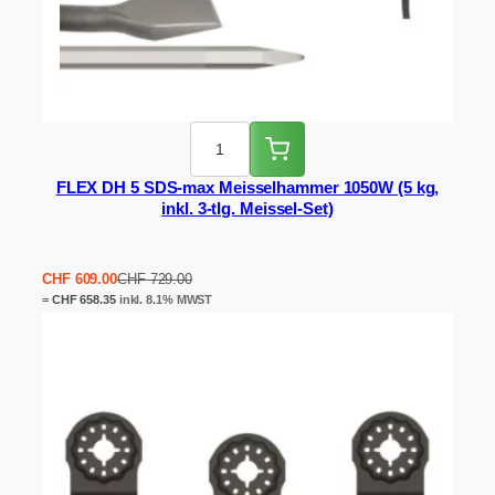
FLEX DH 5 SDS-max Meisselhammer 1050W (5 kg,
inkl. 3-tlg. Meissel-Set)
Ursprünglicher
Aktueller
CHF
609.00
CHF
729.00
Preis
Preis
=
CHF
658.35
inkl. 8.1% MWST
war:
ist:
CHF 729.00
CHF 609.00.