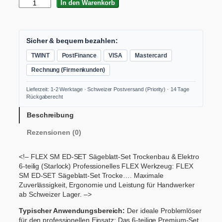
F
In den Warenkorb
L
E
X
S
Sicher & bequem bezahlen:
M
TWINT
PostFinance
VISA
Mastercard
E
D
Rechnung (Firmenkunden)
-
S
Lieferzeit: 1-2 Werktage · Schweizer Postversand (Priority) · 14 Tage
E
Rückgaberecht
T
S
Beschreibung
ä
Rezensionen (0)
g
e
b
<!– FLEX SM ED-SET Sägeblatt-Set Trockenbau & Elektro
l
6-teilig (Starlock) Professionelles FLEX Werkzeug: FLEX
a
SM ED-SET Sägeblatt-Set Trocke…. Maximale
t
Zuverlässigkeit, Ergonomie und Leistung für Handwerker
t
ab Schweizer Lager. –>
-
S
Typischer Anwendungsbereich:
Der ideale Problemlöser
e
für den professionellen Einsatz: Das 6-teilige Premium-Set