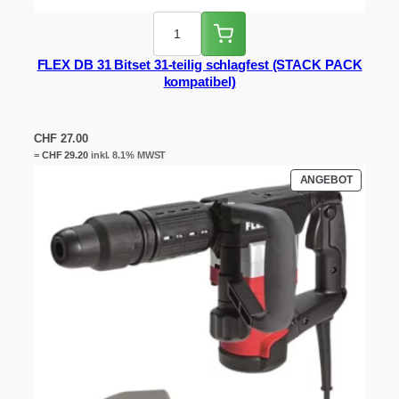
FLEX DB 31 Bitset 31-teilig schlagfest (STACK PACK
kompatibel)
CHF
27.00
=
CHF
29.20
inkl. 8.1% MWST
PRODUK
ANGEBOT
IM
ANGEBO