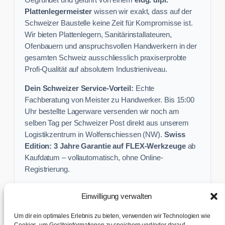
Gegründet und geführt von einem
eidg. dipl.
Plattenlegermeister
wissen wir exakt, dass auf der
Schweizer Baustelle keine Zeit für Kompromisse ist.
Wir bieten Plattenlegern, Sanitärinstallateuren,
Ofenbauern und anspruchsvollen Handwerkern in der
gesamten Schweiz ausschliesslich praxiserprobte
Profi-Qualität auf absolutem Industrieniveau.
Dein Schweizer Service-Vorteil:
Echte
Fachberatung von Meister zu Handwerker. Bis 15:00
Uhr bestellte Lagerware versenden wir noch am
selben Tag per Schweizer Post direkt aus unserem
Logistikzentrum in Wolfenschiessen (NW).
Swiss
Edition: 3 Jahre Garantie auf FLEX-Werkzeuge
ab
Kaufdatum – vollautomatisch, ohne Online-
Registrierung.
Einwilligung verwalten
Keine Profi-Aktion mehr verpassen:
Um dir ein optimales Erlebnis zu bieten, verwenden wir Technologien wie
Sichere dir exklusive Angebote und praktische