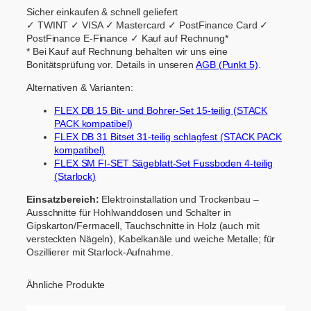
Sicher einkaufen & schnell geliefert
✓ TWINT
✓ VISA
✓ Mastercard
✓ PostFinance Card
✓
PostFinance E-Finance
✓ Kauf auf Rechnung*
* Bei Kauf auf Rechnung behalten wir uns eine
Bonitätsprüfung vor. Details in unseren
AGB (Punkt 5)
.
Alternativen & Varianten:
FLEX DB 15 Bit- und Bohrer-Set 15-teilig (STACK
PACK kompatibel)
FLEX DB 31 Bitset 31-teilig schlagfest (STACK PACK
kompatibel)
FLEX SM FI-SET Sägeblatt-Set Fussboden 4-teilig
(Starlock)
Einsatzbereich:
Elektroinstallation und Trockenbau –
Ausschnitte für Hohlwanddosen und Schalter in
Gipskarton/Fermacell, Tauchschnitte in Holz (auch mit
versteckten Nägeln), Kabelkanäle und weiche Metalle; für
Oszillierer mit Starlock-Aufnahme.
Ähnliche Produkte