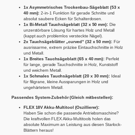
1x Asymmetrisches Trockenbau-Sägeblatt (53 x
40 mm):
2-in-1 Funktion für gerade Schnitte und
absolut saubere Ecken für Schalterdosen.
1x Bi-Metall Tauchsägeblatt (32 x 50 mm):
Die
unzerstörbare Lösung für hartes Holz und Metall
(kappt auch problemlos versteckte Nägel).
2x Tauchsägeblätter „curved“ (32 x 50 mm):
Für
ausrissarme, extrem präzise Eintauchschnitte in Holz
und Metall.
1x Breites Tauchsägeblatt (65 x 40 mm):
Perfekt
für lange, gerade Tauchschnitte in Holz, Kunststoff
und weichem Metall.
1x Schmales Tauchsägeblatt (20 x 30 mm):
Ideal
für filigrane, kleine Aussparungen in Holz und
ungehärtetem Metall.
Passendes System-Zubehör (Gleich mitbestellen):
FLEX 18V Akku-Multitool (Oszillierer):
Haben Sie schon die passende Antriebsmaschine?
Die kraftvollen FLEX Akku-Multitools holen das
absolute Maximum an Leistung aus diesen Starlock-
Blättern heraus!