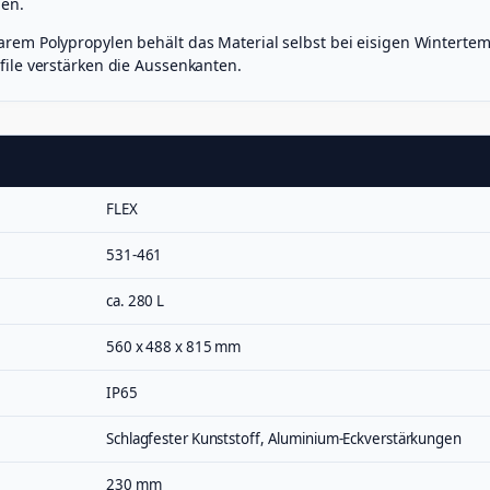
nen.
rem Polypropylen behält das Material selbst bei eisigen Wintertemp
ile verstärken die Aussenkanten.
FLEX
531-461
ca. 280 L
560 x 488 x 815 mm
IP65
Schlagfester Kunststoff, Aluminium-Eckverstärkungen
230 mm