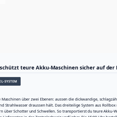
-
r
1
:
3
R
o
C
3
l
l
H
0
k
F
.
o
f
0
f
4
0
e
r
2
.
-
S
5
schützt teure Akku-Maschinen sicher auf der 
y
.
s
t
0
PEL-SYSTEM
e
0
m
(
ne Maschinen über zwei Ebenen: aussen die dickwandige, schlagz
3
d Strahlwasser draussen hält. Das dreiteilige System aus Rollbox 
-
t
ber Schotter und Schwellen. So transportierst du teure Akku-Wer
e
-Lieferanten in der Zentralschweiz verfügbar. Bis 15:00 Uhr beste