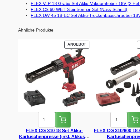
FLEX VLP 18 Grabo Set Akku-Vakuumheber 18V (2 Heber
FLEX CS 60 WET Steintrenner Set (Nass-Schnitt)
FLEX DW 45 18-EC Set Akku-Trockenbauschrauber 18V 
Ähnliche Produkte
PRODUKT
ANGEBOT
IM
ANGEBOT
FLEX CG 310 18 Set Akku-
FLEX CG 310/600 18 
Kartuschenpresse (inkl. Akkus &
Kartuschenpre