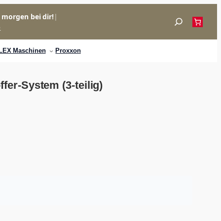
= morgen bei dir!
|
Suchen
p
LEX Maschinen
Proxxon
r-System (3-teilig)