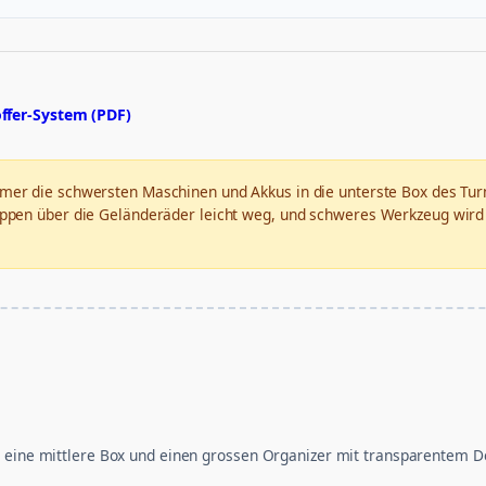
ffer-System (PDF)
mmer die schwersten Maschinen und Akkus in die unterste Box des Tur
pen über die Geländeräder leicht weg, und schweres Werkzeug wird z
, eine mittlere Box und einen grossen Organizer mit transparentem De