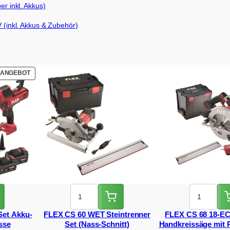
 inkl. Akkus)
(inkl. Akkus & Zubehör)
PRODUKT
ANGEBOT
IM
ANGEBOT
Set Akku-
FLEX CS 60 WET Steintrenner
FLEX CS 68 18-EC
sse
Set (Nass-Schnitt)
Handkreissäge mit 