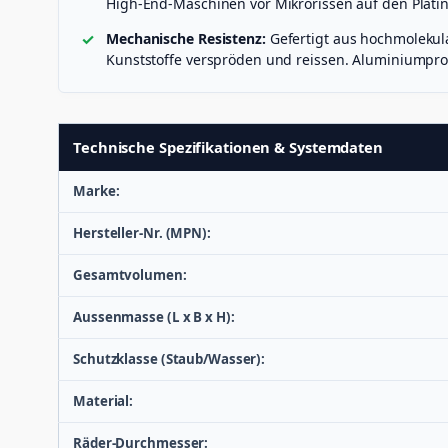
High-End-Maschinen vor Mikrorissen auf den Plati
Mechanische Resistenz:
Gefertigt aus hochmolekula
Kunststoffe verspröden und reissen. Aluminiumprof
Technische Spezifikationen & Systemdaten
Marke:
Hersteller-Nr. (MPN):
Gesamtvolumen:
Aussenmasse (L x B x H):
Schutzklasse (Staub/Wasser):
Material:
Räder-Durchmesser: