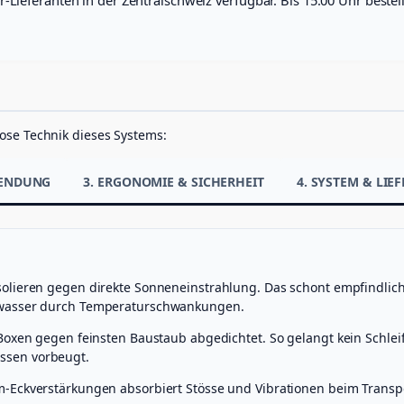
i
l
i
g
)
M
e
n
ose Technik dieses Systems:
g
e
WENDUNG
3. ERGONOMIE & SICHERHEIT
4. SYSTEM & LI
solieren gegen direkte Sonneneinstrahlung. Das schont empfindlic
nswasser durch Temperaturschwankungen.
Boxen gegen feinsten Baustaub abgedichtet. So gelangt kein Schleif
ssen vorbeugt.
m-Eckverstärkungen absorbiert Stösse und Vibrationen beim Transpor