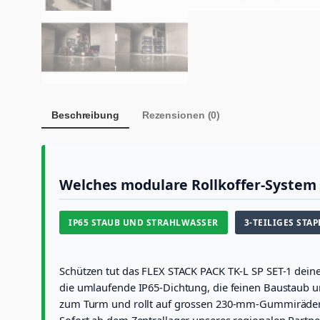
Beschreibung
Rezensionen (0)
Welches modulare Rollkoffer-System 
IP65 STAUB UND STRAHLWASSER
3-TEILIGES STA
Schützen tut das FLEX STACK PACK TK-L SP SET-1 dei
die umlaufende IP65-Dichtung, die feinen Baustaub un
zum Turm und rollt auf grossen 230-mm-Gummirädern ü
Sofort ab dem Zentrallager unseres regionalen Partner