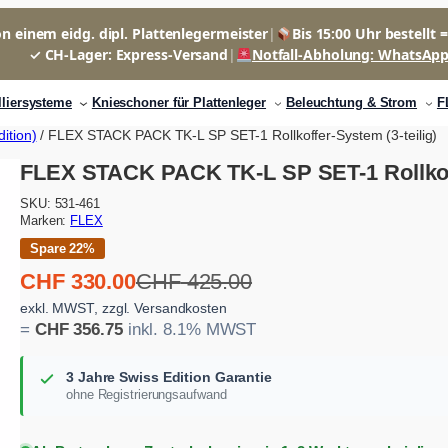
n einem eidg. dipl. Plattenlegermeister
|
Bis 15:00 Uhr bestellt 
✓ CH-Lager: Express-Versand
|
Notfall-Abholung: WhatsAp
lliersysteme
Knieschoner für Plattenleger
Beleuchtung & Strom
F
ition)
/ FLEX STACK PACK TK-L SP SET-1 Rollkoffer-System (3-teilig)
FLEX STACK PACK TK-L SP SET-1 Rollkoffe
SKU:
531-461
Marken:
FLEX
Spare 22%
U
A
CHF
330.00
CHF
425.00
r
k
exkl. MWST, zzgl. Versandkosten
=
CHF
356.75
inkl. 8.1% MWST
s
t
p
u
3 Jahre Swiss Edition Garantie
r
e
ohne Registrierungsaufwand
ü
l