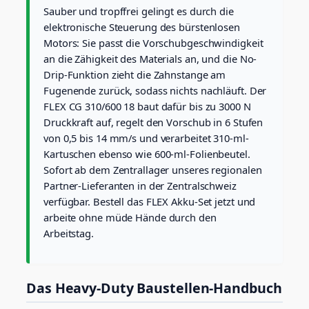
1
.
t
Sauber und tropffrei gelingt es durch die
8
u
elektronische Steuerung des bürstenlosen
s
.
Motors: Sie passt die Vorschubgeschwindigkeit
c
0
an die Zähigkeit des Materials an, und die No-
h
0
e
Drip-Funktion zieht die Zahnstange am
n
Fugenende zurück, sodass nichts nachläuft. Der
p
FLEX CG 310/600 18 baut dafür bis zu 3000 N
r
Druckkraft auf, regelt den Vorschub in 6 Stufen
e
von 0,5 bis 14 mm/s und verarbeitet 310-ml-
s
s
Kartuschen ebenso wie 600-ml-Folienbeutel.
e
Sofort ab dem Zentrallager unseres regionalen
M
Partner-Lieferanten in der Zentralschweiz
e
verfügbar. Bestell das FLEX Akku-Set jetzt und
n
arbeite ohne müde Hände durch den
g
e
Arbeitstag.
Das Heavy-Duty Baustellen-Handbuch