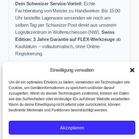
Dein Schweizer Service-Vorteil:
Echte
Fachberatung von Meister zu Handwerker. Bis 15:00
Uhr bestellte Lagerware versenden wir noch am
selben Tag per Schweizer Post direkt aus unserem
Logistikzentrum in Wolfenschiessen (NW).
Swiss
Edition: 3 Jahre Garantie auf FLEX-Werkzeuge
ab
Kaufdatum – vollautomatisch, ohne Online-
Registrierung.
Einwilligung verwalten
Keine Profi-Aktion mehr verpassen:
Um dir ein optimales Erlebnis zu bieten, verwenden wir Technologien wie
Sichere dir exklusive Angebote und praktische
Cookies, um Geräteinformationen zu speichern und/oder darauf
zuzugreifen. Wenn du diesen Technologien zustimmst, können wir Daten
Baustellen-Tipps direkt in dein Postfach.
wie das Surfverhalten oder eindeutige IDs auf dieser Website verarbeiten.
Wenn du deine Einwilligung nicht erteilst oder zurückziehst, können
✉ Zur Anmeldung
bestimmte Merkmale und Funktionen beeinträchtigt werden.
AGB & Kundeninfo
|
Impressum & Datenschutz
|
Kontakt &
Akzeptieren
Support
|
Versand & Abholung
|
Cookie-Richtlinie
|
Cookie-
Einstellungen