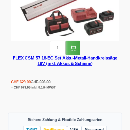
FLEX CSM 57 18-EC Set Akku-Metall-Handkreissäge
18V (inkl. Akkus & Schiene)
Ursprünglicher
Aktueller
CHF
629.00
CHF
926.00
Preis
Preis
=
CHF
679.95
inkl. 8.1% MWST
war:
ist:
CHF 926.00
CHF 629.00.
Sichere Zahlung & Flexible Zahlungsarten
TWINT
PostFinance
VISA
Mastercard