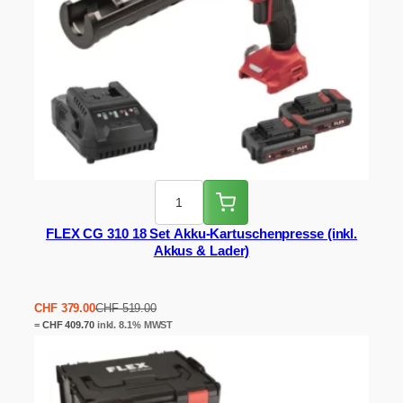
FLEX CG 310 18 Set Akku-Kartuschenpresse (inkl.
Akkus & Lader)
Ursprünglicher
Aktueller
CHF
379.00
CHF
519.00
Preis
Preis
=
CHF
409.70
inkl. 8.1% MWST
war:
ist:
CHF 519.00
CHF 379.00.