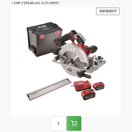
=
CHF
1’275.60
inkl. 8.1% MWST
PRODUK
ANGEBOT
IM
ANGEBO