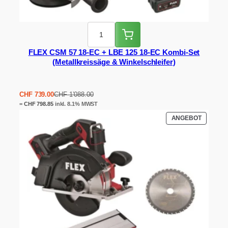
FLEX CSM 57 18-EC + LBE 125 18-EC Kombi-Set
(Metallkreissäge & Winkelschleifer)
Ursprünglicher
Aktueller
CHF
739.00
CHF
1’088.00
Preis
Preis
=
CHF
798.85
inkl. 8.1% MWST
war:
ist:
PRODUK
ANGEBOT
CHF 1'088.00
CHF 739.00.
IM
ANGEBO