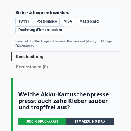
c
r
E
X
h
e
C
Sicher & bequem bezahlen:
e
i
G
TWINT
PostFinance
VISA
Mastercard
r
s
3
1
P
i
Rechnung (Firmenkunden)
0
r
s
/
Lieferzeit: 1-2 Werktage · Schweizer Postversand (Priority) · 14 Tage
e
t
6
Rückgaberecht
0
i
:
0
Beschreibung
s
C
1
w
H
Rezensionen (0)
8
S
a
F
e
r
t
:
5
A
Welche Akku-Kartuschenpresse
C
8
k
presst auch zähe Kleber sauber
k
H
9
und tropffrei aus?
u
F
.
-
0
K
3000 N DRUCKKRAFT
18 V AKKU, NO-DRIP
a
8
0
r