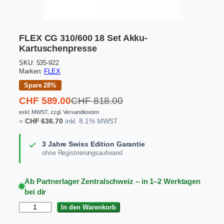
FLEX CG 310/600 18 Set Akku-
Kartuschenpresse
SKU:
535-922
Marken:
FLEX
Spare 28%
U
A
CHF
589.00
CHF
818.00
r
k
exkl. MWST, zzgl. Versandkosten
=
CHF
636.70
inkl. 8.1% MWST
s
t
p
u
3 Jahre Swiss Edition Garantie
r
e
ohne Registrierungsaufwand
ü
l
n
l
Ab Partnerlager Zentralschweiz – in 1–2 Werktagen
g
e
bei dir
l
r
F
In den Warenkorb
i
P
L