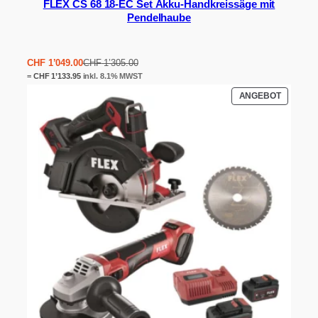
FLEX CS 68 18-EC Set Akku-Handkreissäge mit
Pendelhaube
Ursprünglicher
Aktueller
CHF
1’049.00
CHF
1’305.00
Preis
Preis
=
CHF
1’133.95
inkl. 8.1% MWST
war:
ist:
PRODUK
ANGEBOT
CHF 1'305.00
CHF 1'049.00.
IM
ANGEBO