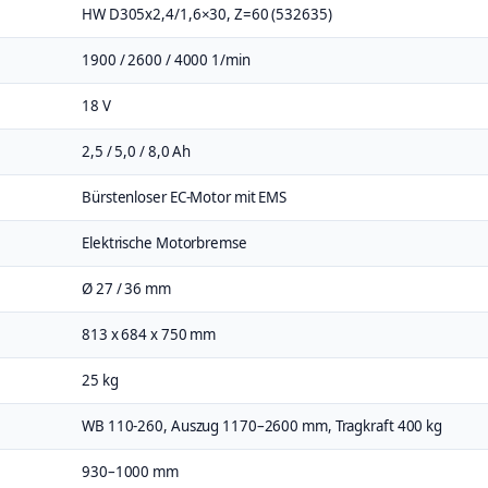
HW D305x2,4/1,6×30, Z=60 (532635)
1900 / 2600 / 4000 1/min
18 V
2,5 / 5,0 / 8,0 Ah
Bürstenloser EC-Motor mit EMS
Elektrische Motorbremse
Ø 27 / 36 mm
813 x 684 x 750 mm
25 kg
WB 110-260, Auszug 1170–2600 mm, Tragkraft 400 kg
930–1000 mm