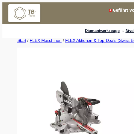
Zum
Geführt vo
Inhalt
springen
Diamantwerkzeuge
Nive
Start
/
FLEX Maschinen
/
FLEX Aktionen & Top-Deals (Swiss Ed