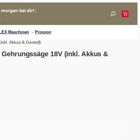
= morgen bei dir!
|
Suchen
p
LEX Maschinen
Proxxon
kl. Akkus & Gestell)
Gehrungssäge 18V (inkl. Akkus &