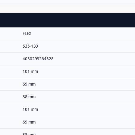
n
g
e
FLEX
535-130
4030293264328
101 mm
69 mm
38 mm
101 mm
69 mm
38 mm