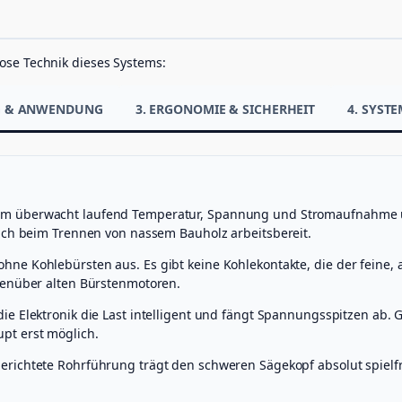
V
(
i
ose Technik dieses Systems:
n
k
l
NG & ANWENDUNG
3. ERGONOMIE & SICHERHEIT
4. SYST
.
A
k
k
u
s
m überwacht laufend Temperatur, Spannung und Stromaufnahme und
&
auch beim Trennen von nassem Bauholz arbeitsbereit.
G
e
ne Kohlebürsten aus. Es gibt keine Kohlekontakte, die der feine, a
s
genüber alten Bürstenmotoren.
t
e
die Elektronik die Last intelligent und fängt Spannungsspitzen ab
l
pt erst möglich.
l
)
erichtete Rohrführung trägt den schweren Sägekopf absolut spielfr
M
e