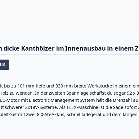
a
F
u
-
r
K
:
1
a
p
C
'
p
-
H
7
u
 dicke Kanthölzer im Innenausbau in einem 
F
4
n
d
9
G
KUS
2
.
e
h
'
0
r
t bis zu 101 mm tiefe und 330 mm breite Werkstücke in einem ein
u
0
0
n
 Holz zu wenden. In der zweiten Spannlage schaffst du sogar 92 x
0
.
g
 EC-Motor mit Electronic Management System hält die Drehzahl au
s
9
att schwerer 2x18V-Systeme. Als FLEX-Maschine ist die Säge sofort
s
lett-Set mit zwei 8.0-Ah-Akkus, Schnellladegerät und dem langen U
.
ä
g
0
e
0
1
8