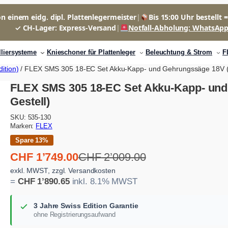
n einem eidg. dipl. Plattenlegermeister
|
Bis 15:00 Uhr bestellt 
✓ CH-Lager: Express-Versand
|
Notfall-Abholung: WhatsAp
lliersysteme
Knieschoner für Plattenleger
Beleuchtung & Strom
F
ition)
/ FLEX SMS 305 18-EC Set Akku-Kapp- und Gehrungssäge 18V (in
FLEX SMS 305 18-EC Set Akku-Kapp- und 
Gestell)
SKU:
535-130
Marken:
FLEX
Spare 13%
U
A
CHF
1’749.00
CHF
2’009.00
r
k
exkl. MWST, zzgl. Versandkosten
=
CHF
1’890.65
inkl. 8.1% MWST
s
t
p
u
3 Jahre Swiss Edition Garantie
r
e
ohne Registrierungsaufwand