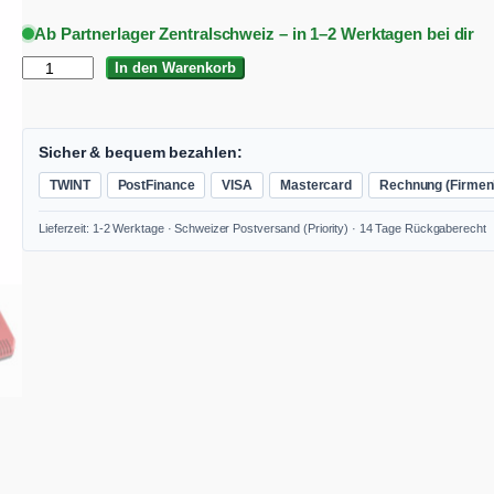
ü
l
Ab Partnerlager Zentralschweiz – in 1–2 Werktagen bei dir
n
l
F
In den Warenkorb
g
e
L
l
r
E
X
i
P
S
Sicher & bequem bezahlen:
M
c
r
TWINT
PostFinance
VISA
Mastercard
Rechnung (Firmen
S
h
e
3
Lieferzeit: 1-2 Werktage · Schweizer Postversand (Priority) · 14 Tage Rückgaberecht
0
e
i
5
r
s
1
8
P
i
-
r
s
E
C
e
t
S
e
i
:
t
s
C
A
k
w
H
k