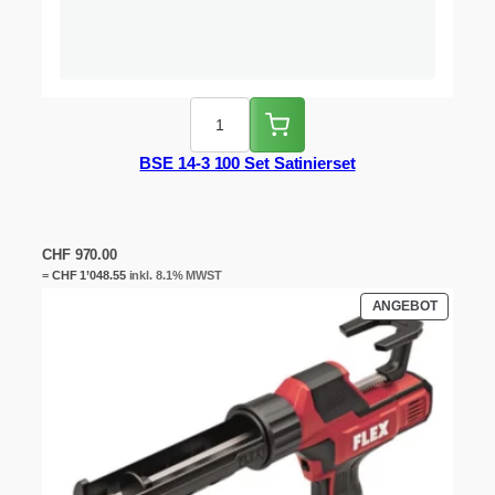
BSE 14-3 100 Set Satinierset
CHF
970.00
=
CHF
1’048.55
inkl. 8.1% MWST
PRODUK
ANGEBOT
IM
ANGEBO