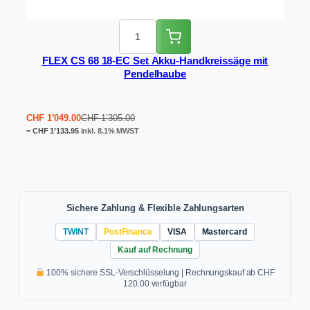
FLEX CS 68 18-EC Set Akku-Handkreissäge mit
Pendelhaube
Ursprünglicher
Aktueller
CHF
1’049.00
CHF
1’305.00
Preis
Preis
=
CHF
1’133.95
inkl. 8.1% MWST
war:
ist:
CHF 1'305.00
CHF 1'049.00.
Sichere Zahlung & Flexible Zahlungsarten
TWINT
PostFinance
VISA
Mastercard
Kauf auf Rechnung
100% sichere SSL-Verschlüsselung | Rechnungskauf ab CHF
120.00 verfügbar