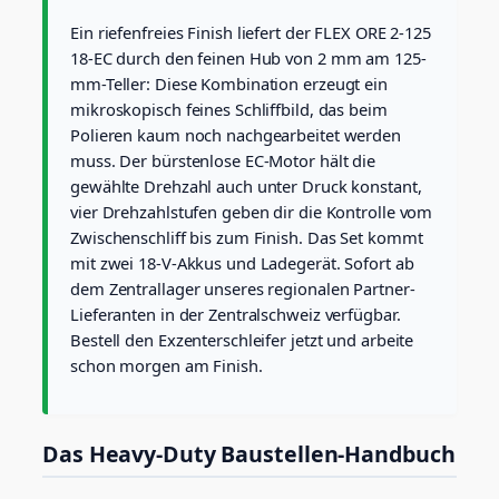
3
.
x
3
Ein riefenfreies Finish liefert der FLEX ORE 2-125
z
e
18-EC durch den feinen Hub von 2 mm am 125-
.
n
mm-Teller: Diese Kombination erzeugt ein
0
t
mikroskopisch feines Schliffbild, das beim
0
e
Polieren kaum noch nachgearbeitet werden
r
muss. Der bürstenlose EC-Motor hält die
s
c
gewählte Drehzahl auch unter Druck konstant,
h
vier Drehzahlstufen geben dir die Kontrolle vom
l
Zwischenschliff bis zum Finish. Das Set kommt
e
mit zwei 18-V-Akkus und Ladegerät. Sofort ab
i
f
dem Zentrallager unseres regionalen Partner-
e
Lieferanten in der Zentralschweiz verfügbar.
r
Bestell den Exzenterschleifer jetzt und arbeite
(
schon morgen am Finish.
1
2
5
m
Das Heavy-Duty Baustellen-Handbuch
m
,
2