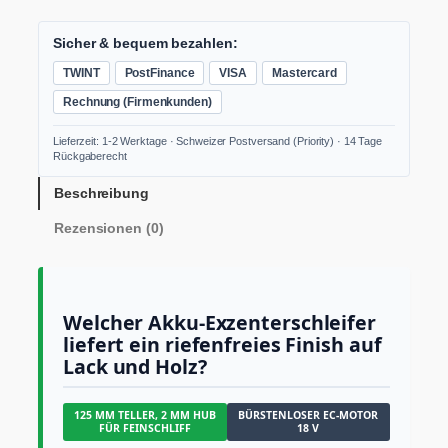
c
r
E
X
h
e
O
Sicher & bequem bezahlen:
e
i
R
TWINT
PostFinance
VISA
Mastercard
r
s
E
2
P
i
Rechnung (Firmenkunden)
-
r
s
1
Lieferzeit: 1-2 Werktage · Schweizer Postversand (Priority) · 14 Tage
e
t
2
Rückgaberecht
5
i
:
1
Beschreibung
s
C
8
w
H
Rezensionen (0)
-
E
a
F
C
r
S
:
4
e
Welcher Akku-Exzenterschleifer
C
3
t
liefert ein riefenfreies Finish auf
A
H
9
Lack und Holz?
k
F
.
k
0
u
125 MM TELLER, 2 MM HUB
BÜRSTENLOSER EC-MOTOR
-
7
0
FÜR FEINSCHLIFF
18 V
E