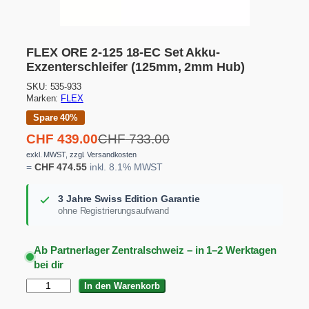
FLEX ORE 2-125 18-EC Set Akku-
Exzenterschleifer (125mm, 2mm Hub)
SKU:
535-933
Marken:
FLEX
Spare 40%
U
A
CHF
439.00
CHF
733.00
r
k
exkl. MWST, zzgl. Versandkosten
=
CHF
474.55
inkl. 8.1% MWST
s
t
p
u
3 Jahre Swiss Edition Garantie
r
e
ohne Registrierungsaufwand
ü
l
n
l
Ab Partnerlager Zentralschweiz – in 1–2 Werktagen
g
e
bei dir
l
r
F
In den Warenkorb
i
P
L