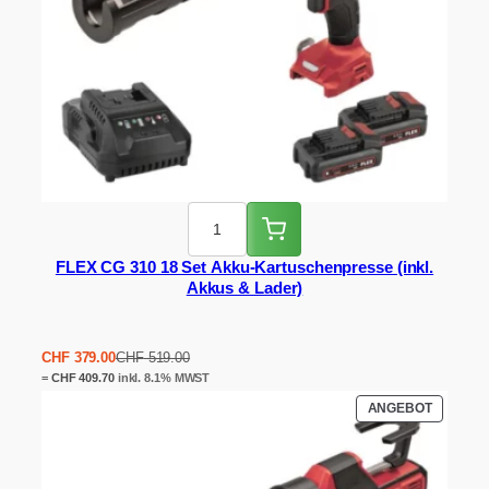
FLEX CG 310 18 Set Akku-Kartuschenpresse (inkl.
Akkus & Lader)
Ursprünglicher
Aktueller
CHF
379.00
CHF
519.00
Preis
Preis
=
CHF
409.70
inkl. 8.1% MWST
war:
ist:
PRODUK
ANGEBOT
CHF 519.00
CHF 379.00.
IM
ANGEBO