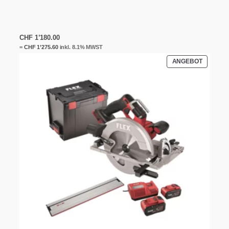
CHF
1’180.00
=
CHF
1’275.60
inkl. 8.1% MWST
PRODUK
ANGEBOT
IM
ANGEBO