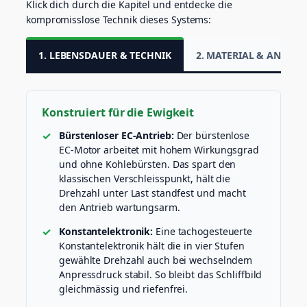
Klick dich durch die Kapitel und entdecke die
m
kompromisslose Technik dieses Systems:
m
H
u
1. LEBENSDAUER & TECHNIK
2. MATERIAL & ANWE
b
)
M
e
Konstruiert für die Ewigkeit
n
g
Bürstenloser EC-Antrieb:
Der bürstenlose
e
EC-Motor arbeitet mit hohem Wirkungsgrad
und ohne Kohlebürsten. Das spart den
klassischen Verschleisspunkt, hält die
Drehzahl unter Last standfest und macht
den Antrieb wartungsarm.
Konstantelektronik:
Eine tachogesteuerte
Konstantelektronik hält die in vier Stufen
gewählte Drehzahl auch bei wechselndem
Anpressdruck stabil. So bleibt das Schliffbild
gleichmässig und riefenfrei.