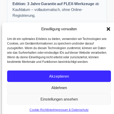
Edition: 3 Jahre Garantie auf FLEX-Werkzeuge
ab
Kaufdatum – vollautomatisch, ohne Online-
Registrierung.
Einwilligung verwalten
Keine Profi-Aktion mehr verpassen:
Um dir ein optimales Erlebnis zu bieten, verwenden wir Technologien wie
Sichere dir exklusive Angebote und praktische
Cookies, um Geräteinformationen zu speichern und/oder darauf
zuzugreifen. Wenn du diesen Technologien zustimmst, können wir Daten
Baustellen-Tipps direkt in dein Postfach.
wie das Surfverhalten oder eindeutige IDs auf dieser Website verarbeiten.
Wenn du deine Einwilligung nicht erteilst oder zurückziehst, können
✉ Zur Anmeldung
bestimmte Merkmale und Funktionen beeinträchtigt werden.
AGB & Kundeninfo
|
Impressum & Datenschutz
|
Kontakt &
Akzeptieren
Support
|
Versand & Abholung
|
Cookie-Richtlinie
|
Cookie-
Einstellungen
Ablehnen
© 2017 – 2026 TB tools + office AG · Humligenweid 3, 6386
Wolfenschiessen | UID: CHE-252.737.942 MWST
Einstellungen ansehen
Cookie-Richtlinie
Impressum & Datenschutz