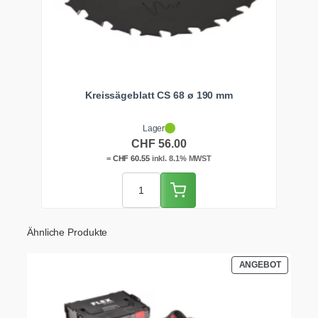
Kreissägeblatt CS 68 ø 190 mm
Lager
CHF
56.00
=
CHF
60.55
inkl. 8.1% MWST
Ähnliche Produkte
PRODUK
ANGEBOT
IM
ANGEBO