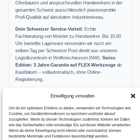
Ofenbauern und anspruchsvollen Handwerkern in der
gesamten Schweiz ausschliesslich praxiserprobte
Profi-Qualität auf absolutem Industrieniveau.
Dein Schweizer Service-Vorteil:
Echte
Fachberatung von Meister zu Handwerker. Bis 15:00
Uhr bestellte Lagerware versenden wir noch am
selben Tag per Schweizer Post direkt aus unserem
Logistikzentrum in Wolfenschiessen (NW).
Swiss
Edition: 3 Jahre Garantie auf FLEX-Werkzeuge
ab
Kaufdatum – vollautomatisch, ohne Online-
Registrierung.
Einwilligung verwalten
Keine Profi-Aktion mehr verpassen:
Um dir ein optimales Erlebnis zu bieten, verwenden wir Technologien wie
Sichere dir exklusive Angebote und praktische
Cookies, um Geräteinformationen zu speichern und/oder darauf
zuzugreifen. Wenn du diesen Technologien zustimmst, können wir Daten
Baustellen-Tipps direkt in dein Postfach.
wie das Surfverhalten oder eindeutige IDs auf dieser Website verarbeiten.
Wenn du deine Einwilligung nicht erteilst oder zurückziehst, können
✉ Zur Anmeldung
bestimmte Merkmale und Funktionen beeinträchtigt werden.