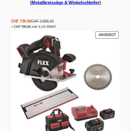
(Metallkreissäge & Winkelschleifer)
Ursprünglicher
Aktueller
CHF
739.00
CHF
1’088.00
Preis
Preis
=
CHF
798.85
inkl. 8.1% MWST
war:
ist:
PRODUK
ANGEBOT
CHF 1'088.00
CHF 739.00.
IM
ANGEBO