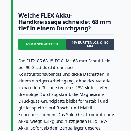
u
-
Welche FLEX Akku-
H
Handkreissäge schneidet 68 mm
a
tief in einem Durchgang?
n
d
k
18V BÜRSTENLOS, Ø 190
r
68 MM SCHNITTTIEFE
MM
e
i
Die FLEX CS 68 18-EC C: Mit 68 mm Schnitttiefe
s
s
bei 90 Grad durchtrennt sie
ä
Konstruktionsvollholz und dicke Dachlatten in
g
einem einzigen Arbeitsgang, ohne das Material
e
zu wenden. Ihr bürstenloser 18V-Motor liefert
1
die nötige Durchzugskraft, die Magnesium-
8
V
Druckguss-Grundplatte bleibt formstabil und
b
gleitet spielfrei auf Bosch- und Mafell-
ü
Führungsschienen. Das Solo-Gerät kommt ohne
r
Akku, wiegt 4.3 kg und nutzt jeden FLEX 18V-
s
t
Akku. Sofort ab dem Zentrallager unseres