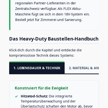
e
regionalen Partner-Lieferanten in der
n
Zentralschweiz verfügbar. Als FLEX Akku-
l
Maschine fügt sie sich in dein 18V-System ein.
o
Bestell jetzt für Zimmerei und Sanierung.
s
(
S
o
Das Heavy-Duty Baustellen-Handbuch
l
o
,
Klick dich durch die Kapitel und entdecke die
Ø
kompromisslose Technik dieses Systems:
1
9
0
1. LEBENSDAUER & TECHNIK
2. MATERIAL & ANWE
m
m
)
M
Konstruiert für die Ewigkeit
e
n
Hitzetod-Schutz:
Die integrierte
g
Temperaturüberwachung und der
e
Überlastschutz schalten den Motor ab, bevor