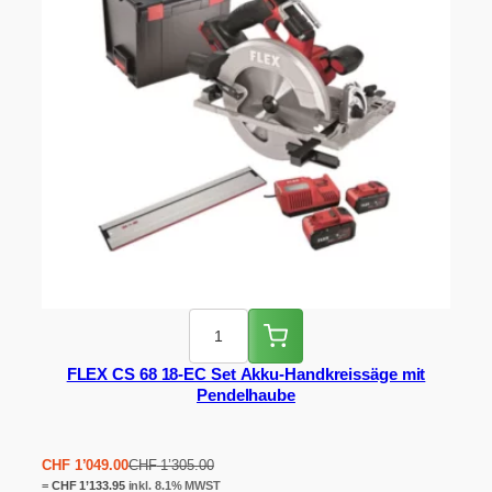
FLEX CS 68 18-EC Set Akku-Handkreissäge mit
Pendelhaube
Ursprünglicher
Aktueller
CHF
1’049.00
CHF
1’305.00
Preis
Preis
=
CHF
1’133.95
inkl. 8.1% MWST