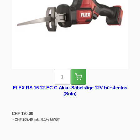
FLEX RS 16 12-EC C Akku-Säbelsäge 12V bürstenlos
(Solo)
CHF
190.00
=
CHF
205.40
inkl. 8.1% MWST