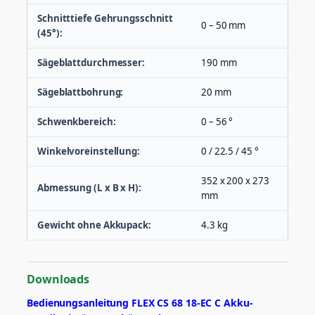
Schnitttiefe Gehrungsschnitt
0 – 50 mm
(45°):
Sägeblattdurchmesser:
190 mm
Sägeblattbohrung:
20 mm
Schwenkbereich:
0 – 56 °
Winkelvoreinstellung:
0 / 22.5 / 45 °
352 x 200 x 273
Abmessung (L x B x H):
mm
Gewicht ohne Akkupack:
4.3 kg
Downloads
Bedienungsanleitung FLEX CS 68 18-EC C Akku-