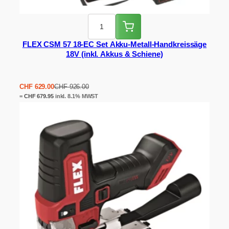
FLEX CSM 57 18-EC Set Akku-Metall-Handkreissäge
18V (inkl. Akkus & Schiene)
Ursprünglicher
Aktueller
CHF
629.00
CHF
926.00
Preis
Preis
=
CHF
679.95
inkl. 8.1% MWST
war:
ist:
CHF 926.00
CHF 629.00.