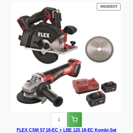
war:
ist:
PRODUK
ANGEBOT
CHF 1'305.00
CHF 1'049.00.
IM
ANGEBO
FLEX CSM 57 18-EC + LBE 125 18-EC Kombi-Set