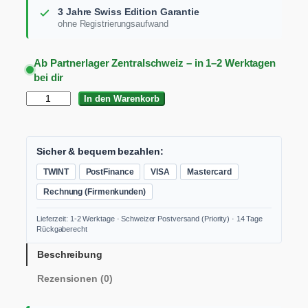
3 Jahre Swiss Edition Garantie
ohne Registrierungsaufwand
Ab Partnerlager Zentralschweiz – in 1–2 Werktagen
bei dir
F
In den Warenkorb
L
E
X
C
Sicher & bequem bezahlen:
S
TWINT
PostFinance
VISA
Mastercard
6
8
Rechnung (Firmenkunden)
1
8
Lieferzeit: 1-2 Werktage · Schweizer Postversand (Priority) · 14 Tage
-
Rückgaberecht
E
C
Beschreibung
C
Rezensionen (0)
A
k
k