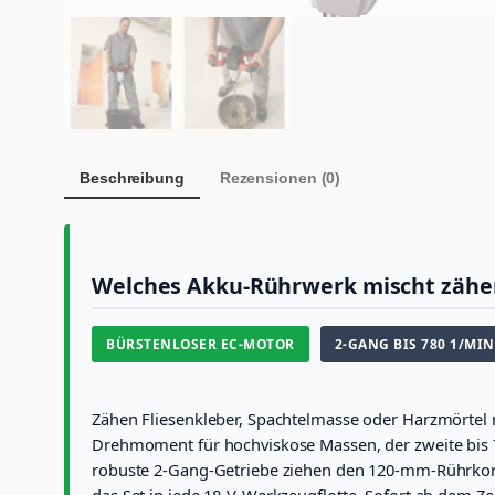
Beschreibung
Rezensionen (0)
Welches Akku-Rührwerk mischt zähen 
BÜRSTENLOSER EC-MOTOR
2-GANG BIS 780 1/MIN
Zähen Fliesenkleber, Spachtelmasse oder Harzmörtel 
Drehmoment für hochviskose Massen, der zweite bis
robuste 2-Gang-Getriebe ziehen den 120-mm-Rührkorb 
das Set in jede 18-V-Werkzeugflotte. Sofort ab dem Zen