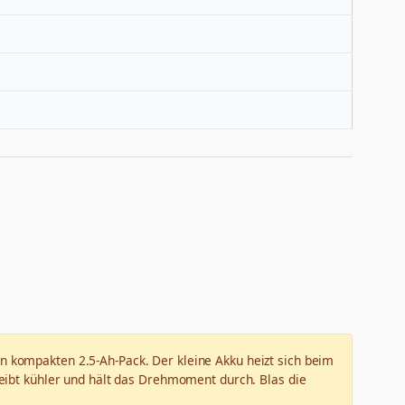
en kompakten 2.5-Ah-Pack. Der kleine Akku heizt sich beim
leibt kühler und hält das Drehmoment durch. Blas die