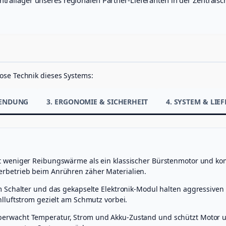
g
e
ose Technik dieses Systems:
WENDUNG
3. ERGONOMIE & SICHERHEIT
4. SYSTEM & LI
t weniger Reibungswärme als ein klassischer Bürstenmotor und ko
rbetrieb beim Anrühren zäher Materialien.
 Schalter und das gekapselte Elektronik-Modul halten aggressiven
lluftstrom gezielt am Schmutz vorbei.
erwacht Temperatur, Strom und Akku-Zustand und schützt Motor u