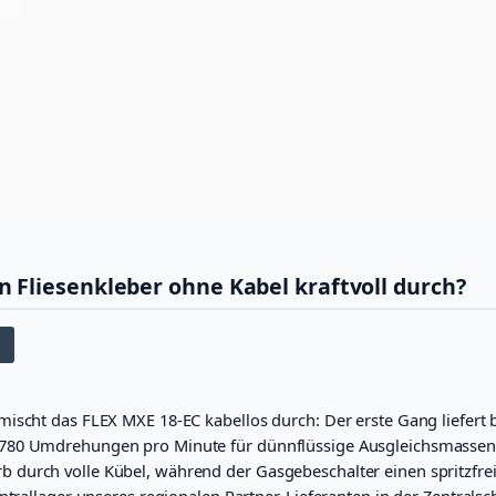
R
ü
h
r
w
e
r
k
S
e
t
1
8
Fliesenkleber ohne Kabel kraftvoll durch?
V
(
S
o
l
o
)
mischt das FLEX MXE 18-EC kabellos durch: Der erste Gang liefer
M
 780 Umdrehungen pro Minute für dünnflüssige Ausgleichsmassen
e
durch volle Kübel, während der Gasgebeschalter einen spritzfrei
n
trallager unseres regionalen Partner-Lieferanten in der Zentralschw