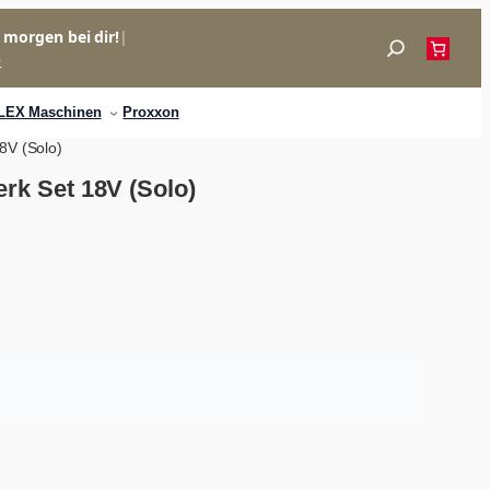
= morgen bei dir!
|
Suchen
p
LEX Maschinen
Proxxon
8V (Solo)
k Set 18V (Solo)