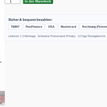
F
In den Warenkorb
L
E
X
M
Sicher & bequem bezahlen:
X
TWINT
PostFinance
VISA
Mastercard
Rechnung (Firmen
E
1
Lieferzeit: 1-2 Werktage · Schweizer Postversand (Priority) · 14 Tage Rückgaberecht
8
-
E
C
+
W
R
2
1
2
0
A
k
k
u
-