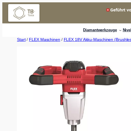
Zum
Geführt vo
Inhalt
springen
Diamantwerkzeuge
Nive
Start
/
FLEX Maschinen
/
FLEX 18V Akku-Maschinen (Brushle