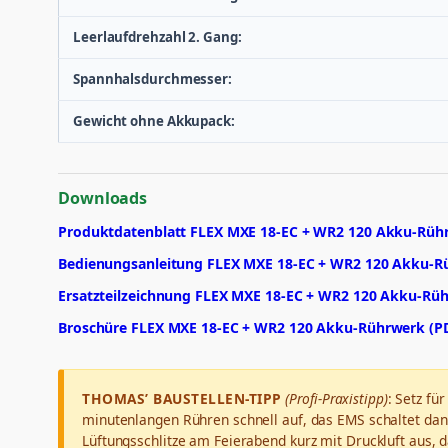
Leerlaufdrehzahl 2. Gang:
Spannhalsdurchmesser:
Gewicht ohne Akkupack:
Downloads
Produktdatenblatt FLEX MXE 18-EC + WR2 120 Akku-Rüh
Bedienungsanleitung FLEX MXE 18-EC + WR2 120 Akku-R
Ersatzteilzeichnung FLEX MXE 18-EC + WR2 120 Akku-Rü
Broschüre FLEX MXE 18-EC + WR2 120 Akku-Rührwerk (P
THOMAS’ BAUSTELLEN-TIPP
(Profi-Praxistipp)
: Setz fü
minutenlangen Rühren schnell auf, das EMS schaltet dann
Lüftungsschlitze am Feierabend kurz mit Druckluft aus, d