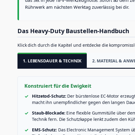
Rührwerk am nächsten Werktag zuverlässig bei dir.
Das Heavy-Duty Baustellen-Handbuch
Klick dich durch die Kapitel und entdecke die kompromissl
1. LEBENSDAUER & TECHNIK
2. MATERIAL & AN
Konstruiert für die Ewigkeit
Hitzetod-Schutz:
Der bürstenlose EC-Motor erzeug
macht ihn unempfindlicher gegen den langen Daue
Staub-Blockade:
Eine flexible Gummitülle über dem
Technik fern. Die Schutzkappe lenkt zudem den Küh
EMS-Schutz:
Das Electronic Management System üb