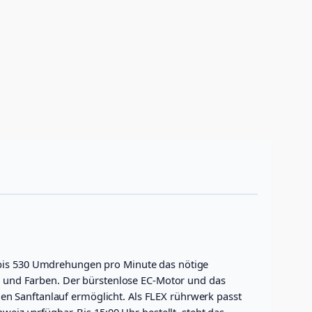
t bis 530 Umdrehungen pro Minute das nötige
 und Farben. Der bürstenlose EC-Motor und das
en Sanftanlauf ermöglicht. Als FLEX rührwerk passt
eiz verfügbar. Bis 15:00 Uhr bestellt, steht das