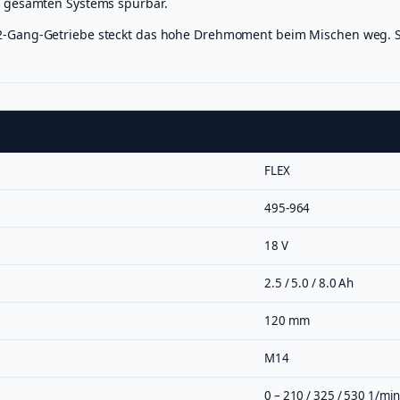
s gesamten Systems spürbar.
2-Gang-Getriebe steckt das hohe Drehmoment beim Mischen weg. 
FLEX
495-964
18 V
2.5 / 5.0 / 8.0 Ah
120 mm
M14
0 – 210 / 325 / 530 1/min