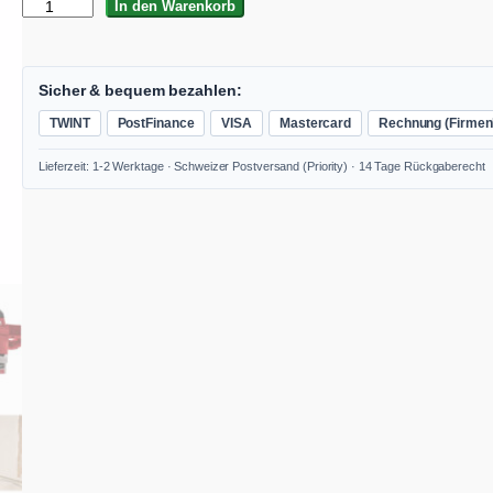
F
In den Warenkorb
L
E
X
M
Sicher & bequem bezahlen:
X
TWINT
PostFinance
VISA
Mastercard
Rechnung (Firmen
E
1
Lieferzeit: 1-2 Werktage · Schweizer Postversand (Priority) · 14 Tage Rückgaberecht
6
0
2
+
W
R
2
1
6
0
R
ü
h
r
w
e