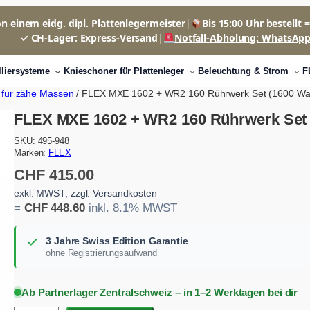
n einem eidg. dipl. Plattenlegermeister
|
Bis 15:00 Uhr bestellt 
✓ CH-Lager: Express-Versand
|
Notfall-Abholung: WhatsAp
lliersysteme
Knieschoner für Plattenleger
Beleuchtung & Strom
F
t für zähe Massen
/ FLEX MXE 1602 + WR2 160 Rührwerk Set (1600 Wat
FLEX MXE 1602 + WR2 160 Rührwerk Set (
SKU:
495-948
Marken:
FLEX
CHF
415.00
exkl. MWST, zzgl. Versandkosten
=
CHF
448.60
inkl. 8.1% MWST
3 Jahre Swiss Edition Garantie
ohne Registrierungsaufwand
Ab Partnerlager Zentralschweiz – in 1–2 Werktagen bei dir