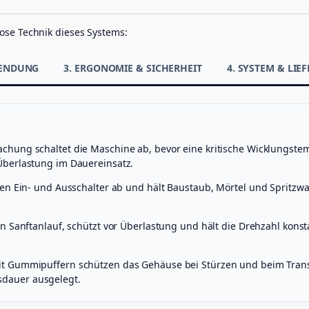
e
n
g
ose Technik dieses Systems:
e
WENDUNG
3. ERGONOMIE & SICHERHEIT
4. SYSTEM & LI
hung schaltet die Maschine ab, bevor eine kritische Wicklungstem
Überlastung im Dauereinsatz.
en Ein- und Ausschalter ab und hält Baustaub, Mörtel und Spritzwa
en Sanftanlauf, schützt vor Überlastung und hält die Drehzahl kons
it Gummipuffern schützen das Gehäuse bei Stürzen und beim Transp
dauer ausgelegt.