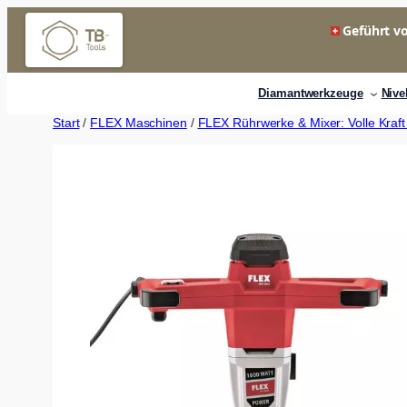
Zum
Geführt vo
Inhalt
springen
Diamantwerkzeuge
Nive
Start
/
FLEX Maschinen
/
FLEX Rührwerke & Mixer: Volle Kraf