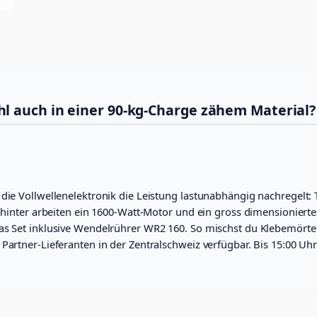
r
k
S
e
t
(
1
6
l auch in einer 90-kg-Charge zähem Material?
0
0
W
a
t
t
 die Vollwellenelektronik die Leistung lastunabhängig nachregelt
,
2
 Dahinter arbeiten ein 1600-Watt-Motor und ein gross dimensionie
-
das Set inklusive Wendelrührer WR2 160. So mischst du Klebemört
G
 Partner-Lieferanten in der Zentralschweiz verfügbar. Bis 15:00 Uh
a
n
g
)
M