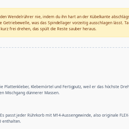
 den Wendelrührer nie, indem du ihn hart an der Kübelkante abschlägs
e Getriebewelle, was das Spindellager vorzeitig ausschlagen lässt. T
kurz frei drehen, das spült die Reste sauber heraus.
e Plattenkleber, Klebemörtel und Fertigputz, weil er das höchste Dre
nalen Mischgang dünnerer Massen.
Es passt jeder Rührkorb mit M14-Aussengewinde, also originale FLEX
 enthalten.