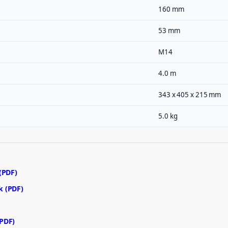
160 mm
53 mm
M14
4.0 m
343 x 405 x 215 mm
5.0 kg
(PDF)
k (PDF)
PDF)