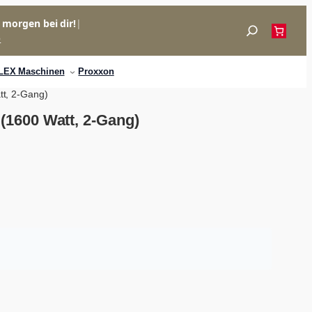
= morgen bei dir!
|
Suchen
p
LEX Maschinen
Proxxon
t, 2-Gang)
1600 Watt, 2-Gang)