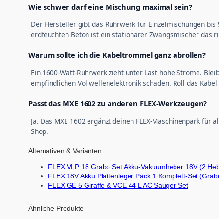
Wie schwer darf eine Mischung maximal sein?
Der Hersteller gibt das Rührwerk für Einzelmischungen bis
erdfeuchten Beton ist ein stationärer Zwangsmischer das ri
Warum sollte ich die Kabeltrommel ganz abrollen?
Ein 1600-Watt-Rührwerk zieht unter Last hohe Ströme. Blei
empfindlichen Vollwellenelektronik schaden. Roll das Kabe
Passt das MXE 1602 zu anderen FLEX-Werkzeugen?
Ja. Das MXE 1602 ergänzt deinen FLEX-Maschinenpark für a
Shop.
Alternativen & Varianten:
FLEX VLP 18 Grabo Set Akku-Vakuumheber 18V (2 Heber
FLEX 18V Akku Plattenleger Pack 1 Komplett-Set (Grabo
FLEX GE 5 Giraffe & VCE 44 L AC Sauger Set
Ähnliche Produkte