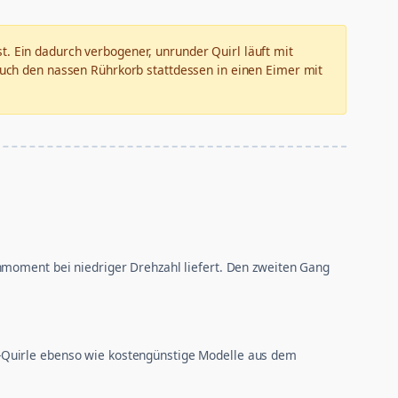
t. Ein dadurch verbogener, unrunder Quirl läuft mit
auch den nassen Rührkorb stattdessen in einen Eimer mit
hmoment bei niedriger Drehzahl liefert. Den zweiten Gang
-Quirle ebenso wie kostengünstige Modelle aus dem