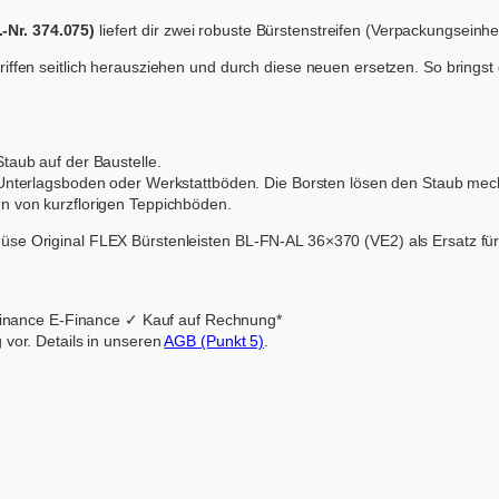
L
-Nr. 374.075)
liefert dir zwei robuste Bürstenstreifen (Verpackungseinhe
3
6
riffen seitlich herausziehen und durch diese neuen ersetzen. So bring
×
3
7
0
V
taub auf der Baustelle.
E
 Unterlagsboden oder Werkstattböden. Die Borsten lösen den Staub me
2
 von kurzflorigen Teppichböden.
M
üse Original FLEX Bürstenleisten BL-FN-AL 36×370 (VE2) als Ersatz für
e
n
g
e
inance E-Finance
✓ Kauf auf Rechnung*
 vor. Details in unseren
AGB (Punkt 5)
.