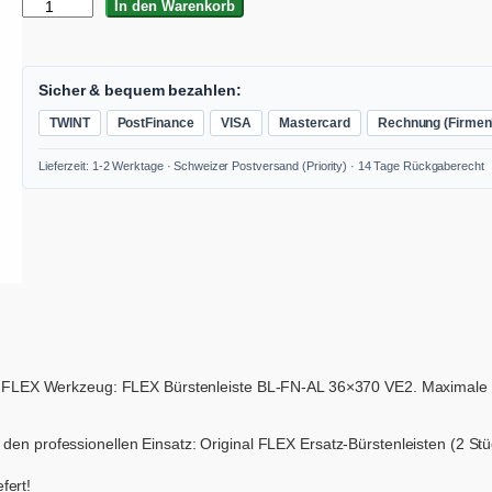
F
In den Warenkorb
L
E
X
B
Sicher & bequem bezahlen:
ü
TWINT
PostFinance
VISA
Mastercard
Rechnung (Firmen
r
s
Lieferzeit: 1-2 Werktage · Schweizer Postversand (Priority) · 14 Tage Rückgaberecht
t
e
n
l
e
i
s
t
e
B
L
s FLEX Werkzeug: FLEX Bürstenleiste BL-FN-AL 36×370 VE2. Maximale Z
-
F
N
 den professionellen Einsatz: Original FLEX Ersatz-Bürstenleisten (2 S
-
A
fert!