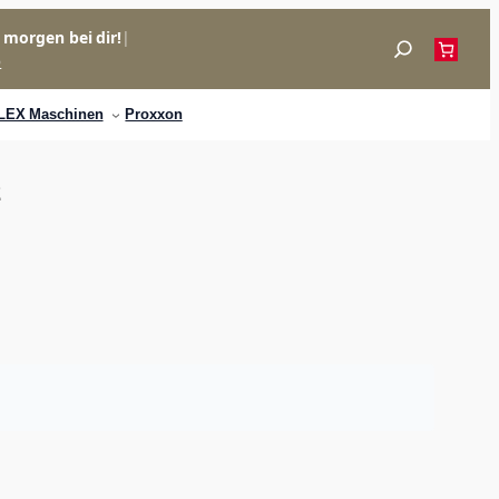
= morgen bei dir!
|
Suchen
p
LEX Maschinen
Proxxon
2