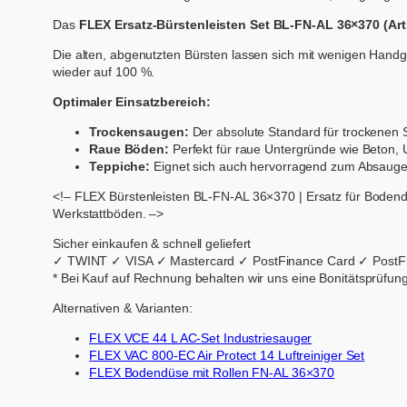
Das
FLEX Ersatz-Bürstenleisten Set BL-FN-AL 36×370 (Art.
Die alten, abgenutzten Bürsten lassen sich mit wenigen Handg
wieder auf 100 %.
Optimaler Einsatzbereich:
Trockensaugen:
Der absolute Standard für trockenen S
Raue Böden:
Perfekt für raue Untergründe wie Beton,
Teppiche:
Eignet sich auch hervorragend zum Absaugen
<!– FLEX Bürstenleisten BL-FN-AL 36×370 | Ersatz für Bodend
Werkstattböden. –>
Sicher einkaufen & schnell geliefert
✓ TWINT
✓ VISA
✓ Mastercard
✓ PostFinance Card
✓ PostF
* Bei Kauf auf Rechnung behalten wir uns eine Bonitätsprüfung
Alternativen & Varianten:
FLEX VCE 44 L AC-Set Industriesauger
FLEX VAC 800-EC Air Protect 14 Luftreiniger Set
FLEX Bodendüse mit Rollen FN-AL 36×370