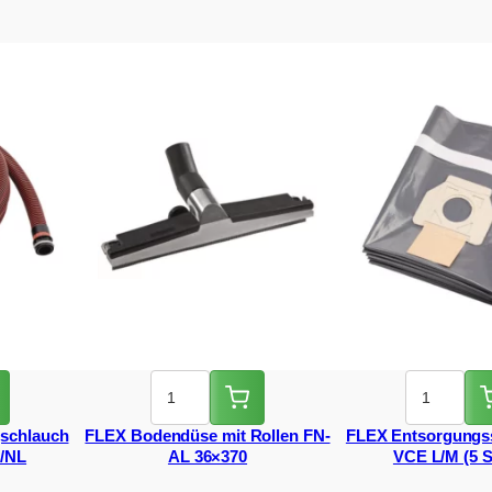
gschlauch
FLEX Bodendüse mit Rollen FN-
FLEX Entsorgungs
/NL
AL 36×370
VCE L/M (5 S