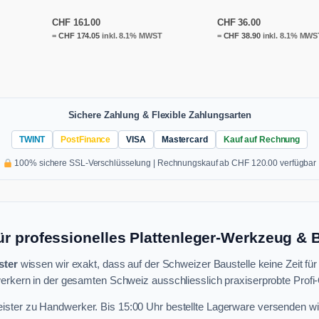
CHF
161.00
CHF
36.00
=
CHF
174.05
inkl. 8.1% MWST
=
CHF
38.90
inkl. 8.1% MWS
Sichere Zahlung & Flexible Zahlungsarten
TWINT
PostFinance
VISA
Mastercard
Kauf auf Rechnung
100% sichere SSL-Verschlüsselung | Rechnungskauf ab CHF 120.00 verfügbar
ür professionelles Plattenleger-Werkzeug &
ster
wissen wir exakt, dass auf der Schweizer Baustelle keine Zeit für
rkern in der gesamten Schweiz ausschliesslich praxiserprobte Profi-Q
ster zu Handwerker. Bis 15:00 Uhr bestellte Lagerware versenden wi