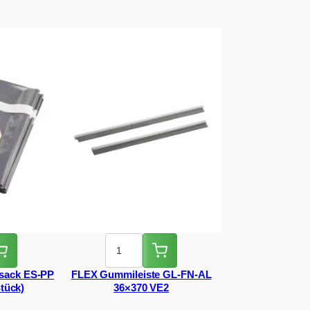
sack ES-PP
FLEX Gummileiste GL-FN-AL
tück)
36×370 VE2