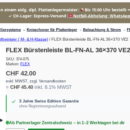
n einem eidg. dipl. Plattenlegermeister
|
Bis 15:00 Uhr bestellt 
✓ CH-Lager: Express-Versand
|
Notfall-Abholung: WhatsAp
lliersysteme
Knieschoner für Plattenleger
Beleuchtung & Strom
F
treiniger ( M- & H-Klasse)
/ FLEX Bürstenleiste BL-FN-AL 36×370 VE2
FLEX Bürstenleiste BL-FN-AL 36×370 VE
SKU:
374-075
Marken:
FLEX
CHF
42.00
exkl. MWST, zzgl. Versandkosten
=
CHF
45.40
inkl. 8.1% MWST
3 Jahre Swiss Edition Garantie
ohne Registrierungsaufwand
Ab Partnerlager Zentralschweiz – in 1–2 Werktagen bei dir