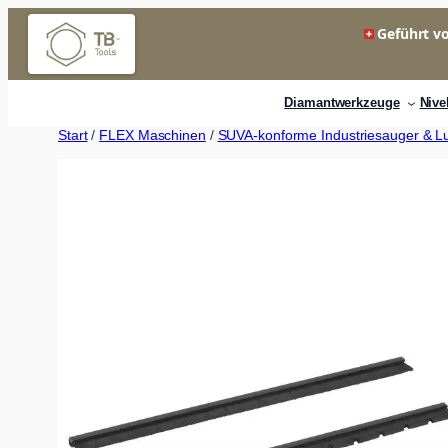
Zum
Geführt vo
Inhalt
springen
Diamantwerkzeuge
Nive
Start
/
FLEX Maschinen
/
SUVA-konforme Industriesauger & Luf