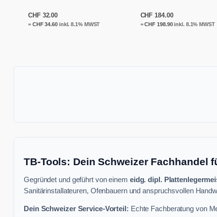
CHF
32.00
CHF
184.00
=
CHF
34.60
inkl. 8.1% MWST
=
CHF
198.90
inkl. 8.1% MWST
TB-Tools: Dein Schweizer Fachhandel f
Gegründet und geführt von einem
eidg. dipl. Plattenlegermei
Sanitärinstallateuren, Ofenbauern und anspruchsvollen Handwe
Dein Schweizer Service-Vorteil:
Echte Fachberatung von Mei