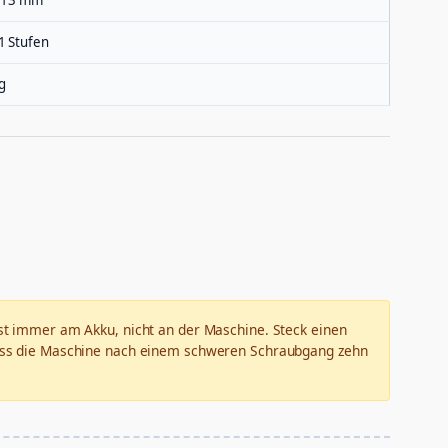
1 Stufen
g
fast immer am Akku, nicht an der Maschine. Steck einen
 lass die Maschine nach einem schweren Schraubgang zehn