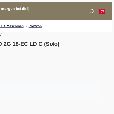
= morgen bei dir!
|
Suchen
p
LEX Maschinen
Proxxon
o)
 2G 18-EC LD C (Solo)