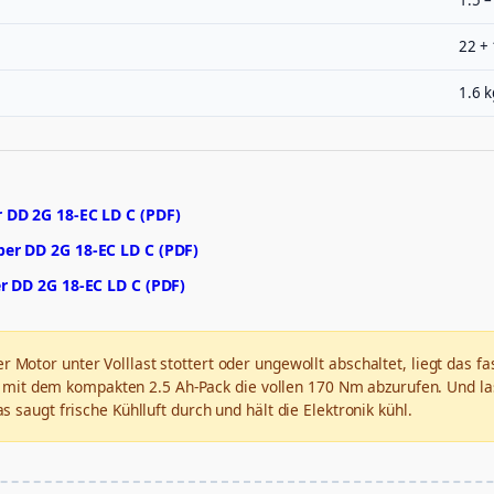
22 + 
1.6 k
 DD 2G 18-EC LD C (PDF)
er DD 2G 18-EC LD C (PDF)
r DD 2G 18-EC LD C (PDF)
r Motor unter Volllast stottert oder ungewollt abschaltet, liegt das 
tatt mit dem kompakten 2.5 Ah-Pack die vollen 170 Nm abzurufen. Und
 saugt frische Kühlluft durch und hält die Elektronik kühl.