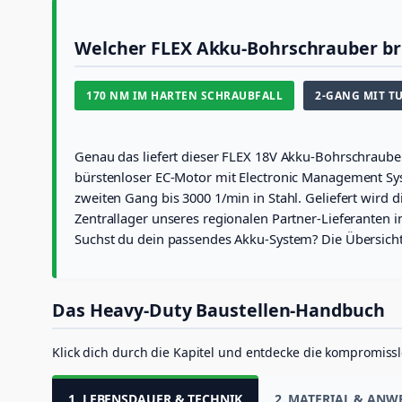
Welcher FLEX Akku-Bohrschrauber bri
170 NM IM HARTEN SCHRAUBFALL
2-GANG MIT TU
Genau das liefert dieser FLEX 18V Akku-Bohrschraub
bürstenloser EC-Motor mit Electronic Management Sys
zweiten Gang bis 3000 1/min in Stahl. Geliefert wird
Zentrallager unseres regionalen Partner-Lieferanten in
Suchst du dein passendes Akku-System? Die Übersicht
Das Heavy-Duty Baustellen-Handbuch
Klick dich durch die Kapitel und entdecke die kompromissl
1. LEBENSDAUER & TECHNIK
2. MATERIAL & AN