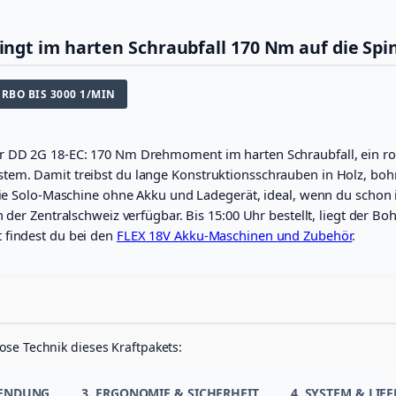
h
r
a
ngt im harten Schraubfall 170 Nm auf die Spi
u
b
e
RBO BIS 3000 1/MIN
r
D
D
er DD 2G 18-EC: 170 Nm Drehmoment im harten Schraubfall, ein r
2
tem. Damit treibst du lange Konstruktionsschrauben in Holz, boh
G
1
 die Solo-Maschine ohne Akku und Ladegerät, ideal, wenn du schon
8
 der Zentralschweiz verfügbar. Bis 15:00 Uhr bestellt, liegt der B
-
 findest du bei den
FLEX 18V Akku-Maschinen und Zubehör
.
E
C
L
D
C
(
S
ose Technik dieses Kraftpakets:
o
l
WENDUNG
3. ERGONOMIE & SICHERHEIT
4. SYSTEM & LI
o