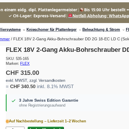
n einem eidg. dipl. Plattenlegermeister
|
Bis 15:00 Uhr bestellt 
✓ CH-Lager: Express-Versand
|
Notfall-Abholung: WhatsAp
lliersysteme
Knieschoner für Plattenleger
Beleuchtung & Strom
F
ämmer
/ FLEX 18V 2-Gang Akku-Bohrschrauber DD 2G 18-EC LD C (Sol
FLEX 18V 2-Gang Akku-Bohrschrauber DD
SKU:
535-165
Marken:
FLEX
CHF
315.00
exkl. MWST, zzgl. Versandkosten
=
CHF
340.50
inkl. 8.1% MWST
3 Jahre Swiss Edition Garantie
ohne Registrierungsaufwand
Auf Nachbestellung – Lieferzeit 1–2 Wochen