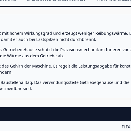
)
M
e
n
g
e
et mit hohem Wirkungsgrad und erzeugt weniger Reibungswärme. 
damit er auch bei Lastspitzen nicht durchbrennt.
Getriebegehäuse schützt die Präzisionsmechanik im Inneren vor a
t die Wärme aus dem Getriebe ab.
 das Gehirn der Maschine. Es regelt die Leistungsabgabe für kon
indern.
n Baustellenalltag. Das verwindungssteife Getriebegehäuse und d
nvermeidbar sind.
FLEX