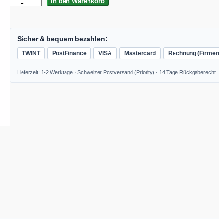
F
In den Warenkorb
L
E
X
1
Sicher & bequem bezahlen:
8
TWINT
PostFinance
VISA
Mastercard
Rechnung (Firmen
V
2
Lieferzeit: 1-2 Werktage · Schweizer Postversand (Priority) · 14 Tage Rückgaberecht
-
G
a
n
g
A
k
k
u
-
B
o
h
r
s
c