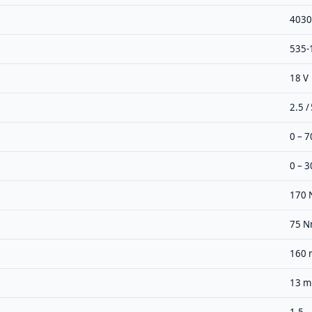
4030
535-
18 V
2.5 /
0 – 7
0 – 
170
75 
160
13 
1.5 