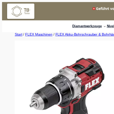
Zum
Geführt vo
Inhalt
springen
Diamantwerkzeuge
Nive
Start
/
FLEX Maschinen
/
FLEX Akku-Bohrschrauber & Bohrh