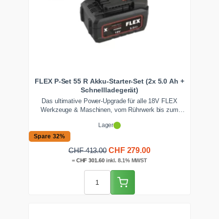
FLEX P-Set 55 R Akku-Starter-Set (2x 5.0 Ah +
Schnellladegerät)
Das ultimative Power-Upgrade für alle 18V FLEX
Werkzeuge & Maschinen, vom Rührwerk bis zum
Winkelschleifer. Dieses Akku-Starter-Set mit zwei
Lager
gewaltigen 5.0 Ah Akkus und Schnellladegerät garantiert
maximale Laufzeit und eliminiert Lade-Pausen auf der
Spare 32%
Baustelle.
Ursprünglicher
Aktueller
CHF
279.00
CHF
413.00
Preis
Preis
=
CHF
301.60
inkl. 8.1% MWST
war:
ist:
CHF 413.00
CHF 279.00.