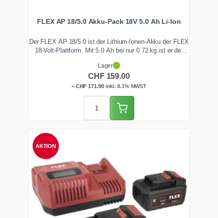
FLEX AP 18/5.0 Akku-Pack 18V 5.0 Ah Li-Ion
Der FLEX AP 18/5.0 ist der Lithium-Ionen-Akku der FLEX
18-Volt-Plattform. Mit 5.0 Ah bei nur 0.72 kg ist er der
ausgewogene Kompromiss aus Laufzeit und Gewicht.
Lager
Das integrierte EMS hält die Drehzahl konstant, ideal
CHF
159.00
beim Polieren und Schrauben. Ab Lager Zentralschweiz
lieferbar.
=
CHF
171.90
inkl. 8.1% MWST
AKTION