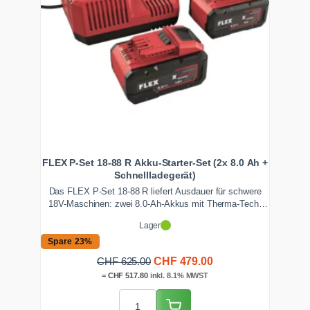
FLEX P-Set 18-88 R Akku-Starter-Set (2x 8.0 Ah +
Schnellladegerät)
Das FLEX P-Set 18-88 R liefert Ausdauer für schwere
18V-Maschinen: zwei 8.0-Ah-Akkus mit Therma-Tech-
Wärmemanagement und ein Schnellladegerät mit 9 A
Lager
Ladestrom und LCD-Display. Ideal für Trennschleifer und
Poliermaschinen. Ab Lager Zentralschweiz schnell
Spare 23%
lieferbar.
Ursprünglicher
Aktueller
CHF
479.00
CHF
625.00
Preis
Preis
=
CHF
517.80
inkl. 8.1% MWST
war:
ist:
CHF 625.00
CHF 479.00.