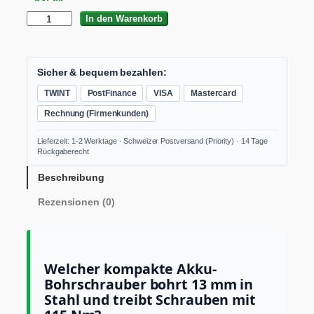
F
In den Warenkorb
L
E
X
D
Sicher & bequem bezahlen:
D
TWINT
PostFinance
VISA
Mastercard
2
G
Rechnung (Firmenkunden)
1
8
Lieferzeit: 1-2 Werktage · Schweizer Postversand (Priority) · 14 Tage
-
Rückgaberecht
E
C
Beschreibung
M
Rezensionen (0)
D
D
C
C
A
Welcher kompakte Akku-
k
Bohrschrauber bohrt 13 mm in
k
Stahl und treibt Schrauben mit
u
-