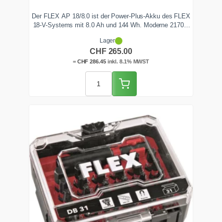
Der FLEX AP 18/8.0 ist der Power-Plus-Akku des FLEX
18-V-Systems mit 8.0 Ah und 144 Wh. Moderne 21700-
Zellen liefern hohe Dauerströme ohne
Lager
Spannungseinbruch, das EMS schützt vor Überhitzung
CHF
265.00
und Tiefenentladung. Ideal für schwere Winkelschleifer,
Sägen und Polierer. Ab Lager Zentralschweiz lieferbar.
=
CHF
286.45
inkl. 8.1% MWST