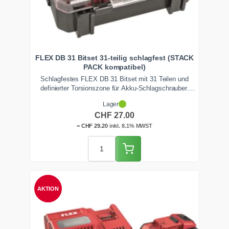
FLEX DB 31 Bitset 31-teilig schlagfest (STACK
PACK kompatibel)
Schlagfestes FLEX DB 31 Bitset mit 31 Teilen und
definierter Torsionszone für Akku-Schlagschrauber.
Schwerpunkt auf Torx- und Pozidriv-Profilen, mehrfach
Lager
enthalten. Die stossfeste Box ist STACK PACK
CHF
27.00
kompatibel und arretiert klapperfrei auf dem
Werkzeugturm.
=
CHF
29.20
inkl. 8.1% MWST
AKTION