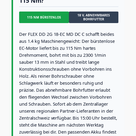
115 Nm?
B
o
18 V, ABNEHMBARES
h
115 NM BÜRSTENLOS
BOHRFUTTER
r
s
c
Der FLEX DD 2G 18-EC MD DC C schafft beides
h
aus 1.4 kg Maschinengewicht: Der bürstenlose
r
EC-Motor liefert bis zu 115 Nm hartes
a
Drehmoment, bohrt mit bis zu 2300 1/min
u
sauber 13 mm in Stahl und treibt lange
b
e
Konstruktionsschrauben ohne Vorbohren ins
r
Holz. Als reiner Bohrschrauber ohne
1
Schlagwerk läuft er besonders ruhig und
8
präzise. Das abnehmbare Bohrfutter erlaubt
V
den fliegenden Wechsel zwischen Vorbohren
b
ü
und Schrauben. Sofort ab dem Zentrallager
r
unseres regionalen Partner-Lieferanten in der
s
Zentralschweiz verfügbar. Bis 15:00 Uhr bestellt,
t
steht die Maschine am nächsten Werktag
e
n
zuverlässig bei dir. Den passenden Akku findest