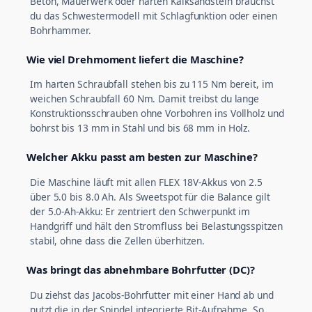
Beton, Mauerwerk oder harten Kalksandstein brauchst
du das Schwestermodell mit Schlagfunktion oder einen
Bohrhammer.
Wie viel Drehmoment liefert die Maschine?
Im harten Schraubfall stehen bis zu 115 Nm bereit, im
weichen Schraubfall 60 Nm. Damit treibst du lange
Konstruktionsschrauben ohne Vorbohren ins Vollholz und
bohrst bis 13 mm in Stahl und bis 68 mm in Holz.
Welcher Akku passt am besten zur Maschine?
Die Maschine läuft mit allen FLEX 18V-Akkus von 2.5
über 5.0 bis 8.0 Ah. Als Sweetspot für die Balance gilt
der 5.0-Ah-Akku: Er zentriert den Schwerpunkt im
Handgriff und hält den Stromfluss bei Belastungsspitzen
stabil, ohne dass die Zellen überhitzen.
Was bringt das abnehmbare Bohrfutter (DC)?
Du ziehst das Jacobs-Bohrfutter mit einer Hand ab und
nutzt die in der Spindel integrierte Bit-Aufnahme. So