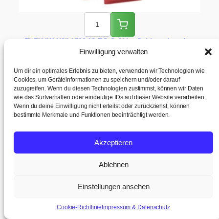
FLEX IW 1/2″ 1500 18-EC C Akku-Schlagschrauber
18V bürstenlos (Solo, 1500 Nm)
Einwilligung verwalten
Um dir ein optimales Erlebnis zu bieten, verwenden wir Technologien wie
Cookies, um Geräteinformationen zu speichern und/oder darauf
CHF
475.00
zuzugreifen. Wenn du diesen Technologien zustimmst, können wir Daten
=
CHF
513.50
inkl. 8.1% MWST
wie das Surfverhalten oder eindeutige IDs auf dieser Website verarbeiten.
Wenn du deine Einwilligung nicht erteilst oder zurückziehst, können
bestimmte Merkmale und Funktionen beeinträchtigt werden.
Akzeptieren
Sichere Zahlung & Flexible Zahlungsarten
TWINT
PostFinance
VISA
Mastercard
Ablehnen
Kauf auf Rechnung
Einstellungen ansehen
100% sichere SSL-Verschlüsselung | Rechnungskauf ab CHF
120.00 verfügbar
Cookie-Richtlinie
Impressum & Datenschutz