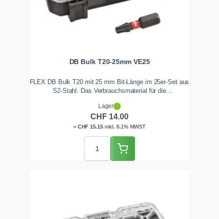
DB Bulk T20-25mm VE25
FLEX DB Bulk T20 mit 25 mm Bit-Länge im 25er-Set aus
S2-Stahl. Das Verbrauchsmaterial für die
Serienverschraubung im Holz- und Trockenbau,
Lager
formschlüssig passend in die FLEX DB 41 E Box. Immer
CHF
14.00
frischer Ersatz griffbereit, ab Lager Zentralschweiz.
=
CHF
15.15
inkl. 8.1% MWST