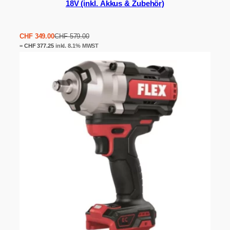
18V (inkl. Akkus & Zubehör)
Ursprünglicher
Aktueller
CHF
349.00
CHF
579.00
Preis
Preis
=
CHF
377.25
inkl. 8.1% MWST
war:
ist:
CHF 579.00
CHF 349.00.