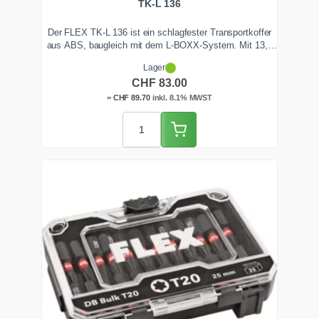
TK-L 136
Der FLEX TK-L 136 ist ein schlagfester Transportkoffer
aus ABS, baugleich mit dem L-BOXX-System. Mit 13,3
Liter Volumen bietet er Platz für mittelgrosse
Lager
Elektrowerkzeuge samt Akkus und Zubehör. Mehrere
CHF
83.00
Koffer lassen sich werkzeuglos koppeln. Ab Lager
Zentralschweiz lieferbar.
=
CHF
89.70
inkl. 8.1% MWST