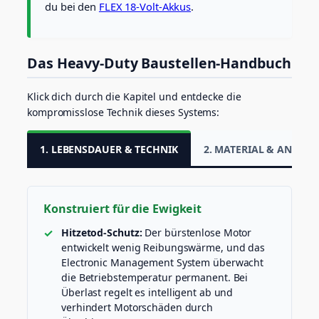
l
du bei den
FLEX 18-Volt-Akkus
.
o
s
(
S
Das Heavy-Duty Baustellen-Handbuch
o
l
Klick dich durch die Kapitel und entdecke die
o
,
kompromisslose Technik dieses Systems:
1
1
1. LEBENSDAUER & TECHNIK
2. MATERIAL & ANWE
5
N
m
)
M
Konstruiert für die Ewigkeit
e
Hitzetod-Schutz:
Der bürstenlose Motor
n
g
entwickelt wenig Reibungswärme, und das
e
Electronic Management System überwacht
die Betriebstemperatur permanent. Bei
Überlast regelt es intelligent ab und
verhindert Motorschäden durch