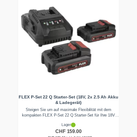
FLEX P-Set 22 Q Starter-Set (18V, 2x 2.5 Ah Akku
& Ladegerät)
Steigen Sie um auf maximale Flexibilität mit dem
kompakten FLEX P-Set 22 Q Starter-Set für Ihre 18V
Werkzeuge & Maschinen. Dieses Kraftpaket enthält zwei
Lager
extrem leichte 2.5 Ah Akkus und das passende
CHF
159.00
Ladegerät, um Ihre Flex-Geräte perfekt auszubalancieren