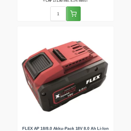
und die Handgelenke bei langen Einsätzen zu schonen.
=
CHF
171.90
inkl. 8.1% MWST
FLEX AP 18/8.0 Akku-Pack 18V 8.0 Ah Li-Ion