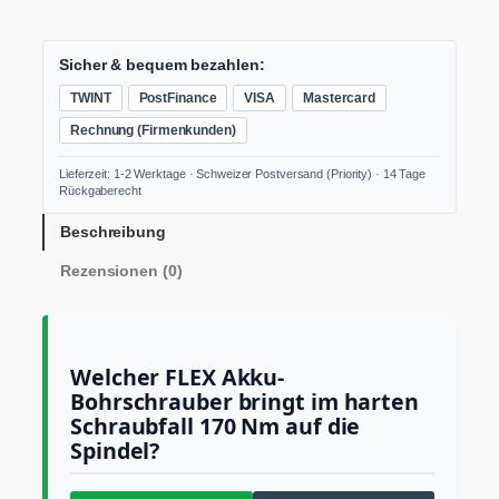
E
X
1
Sicher & bequem bezahlen:
8
TWINT
PostFinance
VISA
Mastercard
V
2
Rechnung (Firmenkunden)
-
G
Lieferzeit: 1-2 Werktage · Schweizer Postversand (Priority) · 14 Tage
a
Rückgaberecht
n
g
Beschreibung
A
Rezensionen (0)
k
k
u
-
B
Welcher FLEX Akku-
o
Bohrschrauber bringt im harten
h
Schraubfall 170 Nm auf die
r
s
Spindel?
c
h