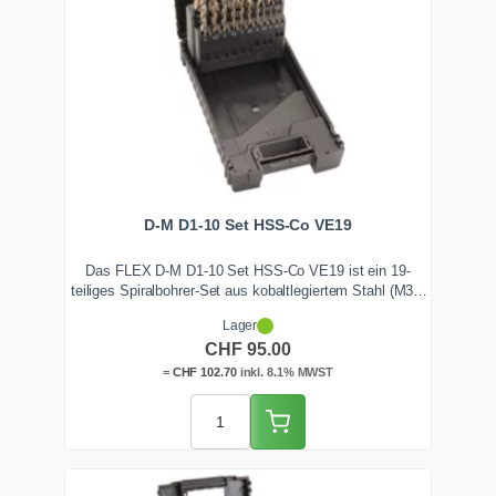
D-M D1-10 Set HSS-Co VE19
Das FLEX D-M D1-10 Set HSS-Co VE19 ist ein 19-
teiliges Spiralbohrer-Set aus kobaltlegiertem Stahl (M35)
in Durchmessern von 1,0 bis 10,0 mm. Es bleibt bis rund
Lager
600 Grad warmfest und bohrt zuverlässig durch zähen
CHF
95.00
Edelstahl wie V2A und V4A. Ab Lager Zentralschweiz
lieferbar.
=
CHF
102.70
inkl. 8.1% MWST