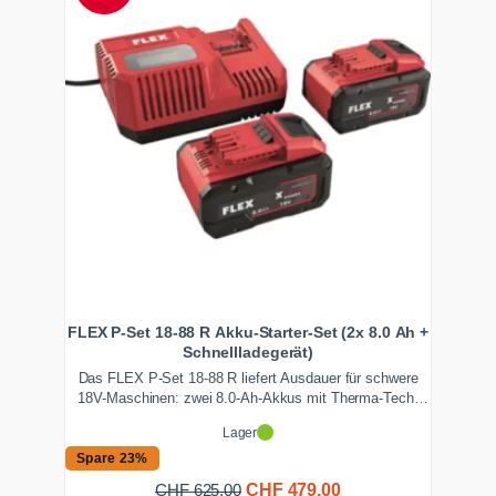
FLEX P-Set 18-88 R Akku-Starter-Set (2x 8.0 Ah +
Schnellladegerät)
Das FLEX P-Set 18-88 R liefert Ausdauer für schwere
18V-Maschinen: zwei 8.0-Ah-Akkus mit Therma-Tech-
Wärmemanagement und ein Schnellladegerät mit 9 A
Lager
Ladestrom und LCD-Display. Ideal für Trennschleifer und
Poliermaschinen. Ab Lager Zentralschweiz schnell
Spare 23%
lieferbar.
Ursprünglicher
Aktueller
CHF
479.00
CHF
625.00