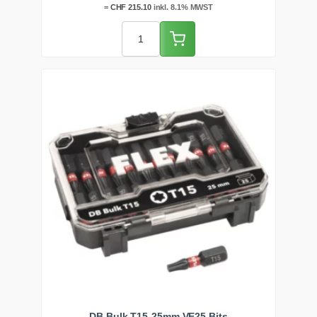
nachschleifen.
=
CHF
215.10
inkl. 8.1% MWST
DB Bulk T15-25mm VE25 Bits