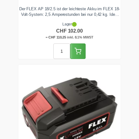
Der FLEX AP 18/2.5 ist der leichteste Akku im FLEX 18-
Volt-System: 2,5 Amperestunden bei nur 0,42 kg. Ideal
für Akku-Bohrschrauber, Polierer, Baustrahler und leichte
Lager
Sauger, vor allem bei Überkopf- und Montagearbeiten. Mit
CHF
102.00
LED-Ladeanzeige. Ab Lager Zentralschweiz lieferbar.
=
CHF
110.25
inkl. 8.1% MWST