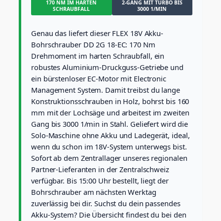
170 NM IM HARTEN
2-GANG MIT TURBO BIS
r
SCHRAUBFALL
3000 1/MIN
a
u
b
Genau das liefert dieser FLEX 18V Akku-
e
Bohrschrauber DD 2G 18-EC: 170 Nm
r
Drehmoment im harten Schraubfall, ein
D
robustes Aluminium-Druckguss-Getriebe und
D
ein bürstenloser EC-Motor mit Electronic
2
G
Management System. Damit treibst du lange
1
Konstruktionsschrauben in Holz, bohrst bis 160
8
mm mit der Lochsäge und arbeitest im zweiten
-
Gang bis 3000 1/min in Stahl. Geliefert wird die
E
Solo-Maschine ohne Akku und Ladegerät, ideal,
C
L
wenn du schon im 18V-System unterwegs bist.
D
Sofort ab dem Zentrallager unseres regionalen
C
Partner-Lieferanten in der Zentralschweiz
(
verfügbar. Bis 15:00 Uhr bestellt, liegt der
S
o
Bohrschrauber am nächsten Werktag
l
zuverlässig bei dir. Suchst du dein passendes
o
Akku-System? Die Übersicht findest du bei den
)