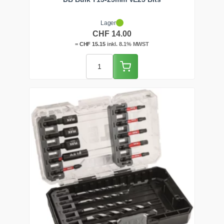
Lager
CHF
14.00
=
CHF
15.15
inkl. 8.1% MWST