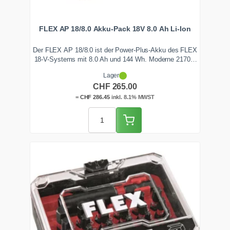
FLEX AP 18/8.0 Akku-Pack 18V 8.0 Ah Li-Ion
Der FLEX AP 18/8.0 ist der Power-Plus-Akku des FLEX
18-V-Systems mit 8.0 Ah und 144 Wh. Moderne 21700-
Zellen liefern hohe Dauerströme ohne
Lager
Spannungseinbruch, das EMS schützt vor Überhitzung
CHF
265.00
und Tiefenentladung. Ideal für schwere Winkelschleifer,
Sägen und Polierer. Ab Lager Zentralschweiz lieferbar.
=
CHF
286.45
inkl. 8.1% MWST