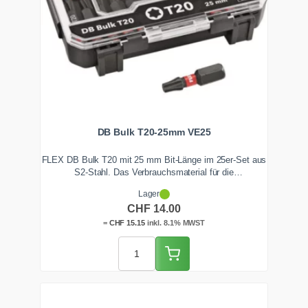
DB Bulk T20-25mm VE25
FLEX DB Bulk T20 mit 25 mm Bit-Länge im 25er-Set aus
S2-Stahl. Das Verbrauchsmaterial für die
Serienverschraubung im Holz- und Trockenbau,
Lager
formschlüssig passend in die FLEX DB 41 E Box. Immer
CHF
14.00
frischer Ersatz griffbereit, ab Lager Zentralschweiz.
=
CHF
15.15
inkl. 8.1% MWST