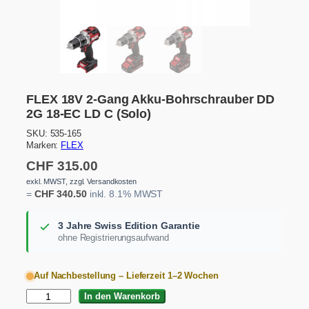
FLEX 18V 2-Gang Akku-Bohrschrauber DD
2G 18-EC LD C (Solo)
SKU:
535-165
Marken:
FLEX
CHF
315.00
exkl. MWST, zzgl. Versandkosten
=
CHF
340.50
inkl. 8.1% MWST
3 Jahre Swiss Edition Garantie
ohne Registrierungsaufwand
Auf Nachbestellung – Lieferzeit 1–2 Wochen
F
In den Warenkorb
L