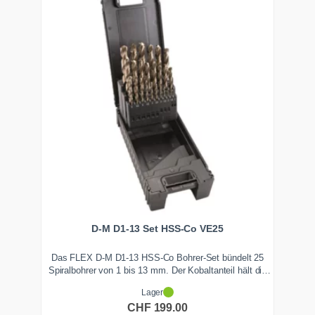
D-M D1-13 Set HSS-Co VE25
Das FLEX D-M D1-13 HSS-Co Bohrer-Set bündelt 25
Spiralbohrer von 1 bis 13 mm. Der Kobaltanteil hält die
Schneide auch in zähem Edelstahl wie V2A und V4A und
Lager
in legiertem Stahl scharf, wo normale HSS-Bohrer
CHF
199.00
ausglühen. Die Bohrer lassen sich zudem mehrfach