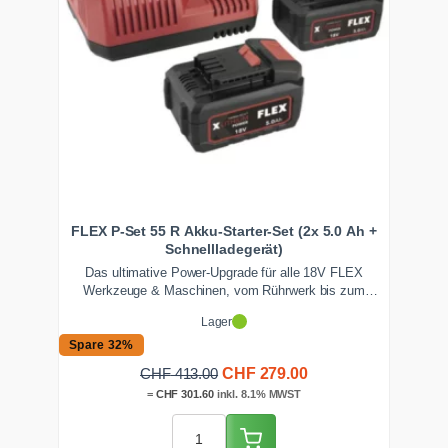
FLEX P-Set 55 R Akku-Starter-Set (2x 5.0 Ah +
Schnellladegerät)
Das ultimative Power-Upgrade für alle 18V FLEX
Werkzeuge & Maschinen, vom Rührwerk bis zum
Winkelschleifer. Dieses Akku-Starter-Set mit zwei
Lager
gewaltigen 5.0 Ah Akkus und Schnellladegerät garantiert
maximale Laufzeit und eliminiert Lade-Pausen auf der
Spare 32%
Baustelle.
Ursprünglicher
Aktueller
CHF
279.00
CHF
413.00
Preis
Preis
=
CHF
301.60
inkl. 8.1% MWST
war:
ist:
CHF 413.00
CHF 279.00.