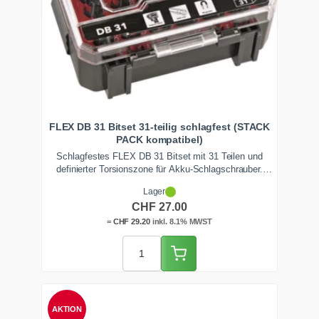
FLEX DB 31 Bitset 31-teilig schlagfest (STACK
PACK kompatibel)
Schlagfestes FLEX DB 31 Bitset mit 31 Teilen und
definierter Torsionszone für Akku-Schlagschrauber.
Schwerpunkt auf Torx- und Pozidriv-Profilen, mehrfach
Lager
enthalten. Die stossfeste Box ist STACK PACK
CHF
27.00
kompatibel und arretiert klapperfrei auf dem
Werkzeugturm.
=
CHF
29.20
inkl. 8.1% MWST
AKTION