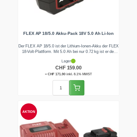
FLEX AP 18/5.0 Akku-Pack 18V 5.0 Ah Li-Ion
Der FLEX AP 18/5.0 ist der Lithium-Ionen-Akku der FLEX
18-Volt-Plattform. Mit 5.0 Ah bei nur 0.72 kg ist er der
ausgewogene Kompromiss aus Laufzeit und Gewicht.
Lager
Das integrierte EMS hält die Drehzahl konstant, ideal
CHF
159.00
beim Polieren und Schrauben. Ab Lager Zentralschweiz
lieferbar.
=
CHF
171.90
inkl. 8.1% MWST
AKTION