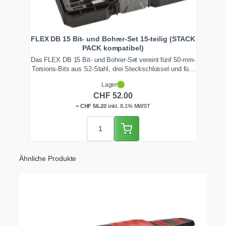
FLEX DB 15 Bit- und Bohrer-Set 15-teilig (STACK
PACK kompatibel)
Das FLEX DB 15 Bit- und Bohrer-Set vereint fünf 50-mm-
Torsions-Bits aus S2-Stahl, drei Steckschlüssel und fünf
Multimaterialbohrer in einer schlagfesten, STACK PACK
Lager
kompatiblen Box. So deckst du Bohren und Schrauben
CHF
52.00
aus einer Hand ab. Ab Lager Zentralschweiz schnell
lieferbar.
=
CHF
56.20
inkl. 8.1% MWST
Ähnliche Produkte