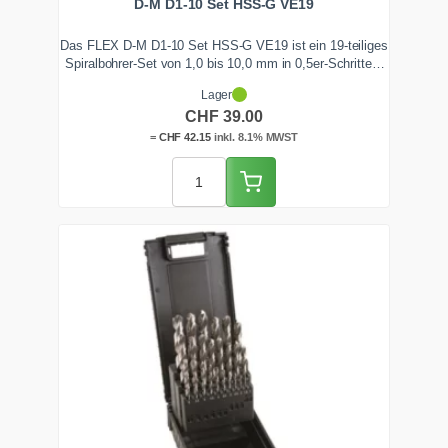
D-M D1-10 Set HSS-G VE19
Das FLEX D-M D1-10 Set HSS-G VE19 ist ein 19-teiliges
Spiralbohrer-Set von 1,0 bis 10,0 mm in 0,5er-Schritten.
Die geschliffenen HSS-G Bohrer nach DIN 338 mit
Lager
Kreuzanschliff DIN 1412 C zentrieren ohne Vorkörnen und
CHF
39.00
bohren Stahl bis 900 N/mm², Guss und Buntmetall. Ab
Lager Zentralschweiz lieferbar.
=
CHF
42.15
inkl. 8.1% MWST