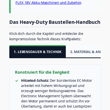
FLEX 18V Akku-Maschinen und Zubehör
.
M
e
n
g
Das Heavy-Duty Baustellen-Handbuch
e
Klick dich durch die Kapitel und entdecke die
kompromisslose Technik dieses Kraftpakets:
1. LEBENSDAUER & TECHNIK
2. MATERIAL & ANWE
Konstruiert für die Ewigkeit
Hitzetod-Schutz:
Der bürstenlose EC-Motor
arbeitet mit hohem Wirkungsgrad und
erzeugt weniger Reibungswärme. Das
Electronic Management System überwacht
den Motor permanent und schützt ihn vor
Überlastung, damit er auch bei Lastspitzen