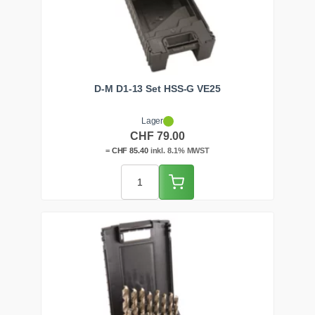
D-M D1-13 Set HSS-G VE25
Lager
CHF
79.00
=
CHF
85.40
inkl. 8.1% MWST