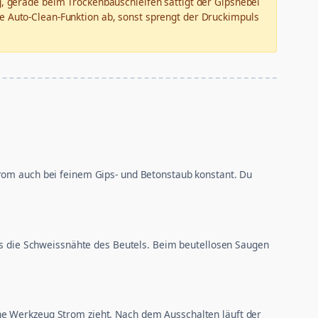
ig, gerade beim Trockenbauschleifen sättigt der Gipsnebel
 die Auto-Clean-Funktion ab, sonst sprengt der Druckimpuls
trom auch bei feinem Gips- und Betonstaub konstant. Du
uls die Schweissnähte des Beutels. Beim beutellosen Saugen
ne Werkzeug Strom zieht. Nach dem Ausschalten läuft der