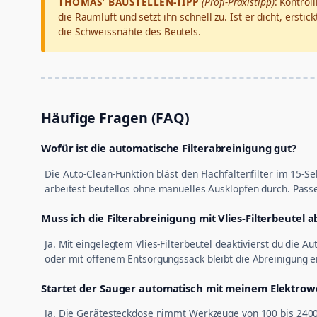
THOMAS’ BAUSTELLEN-TIPP
(Profi-Praxistipp)
: Kontrol
die Raumluft und setzt ihn schnell zu. Ist er dicht, erst
die Schweissnähte des Beutels.
Häufige Fragen (FAQ)
Wofür ist die automatische Filterabreinigung gut?
Die Auto-Clean-Funktion bläst den Flachfaltenfilter im 15
arbeitest beutellos ohne manuelles Ausklopfen durch. Passe
Muss ich die Filterabreinigung mit Vlies-Filterbeutel 
Ja. Mit eingelegtem Vlies-Filterbeutel deaktivierst du die
oder mit offenem Entsorgungssack bleibt die Abreinigung e
Startet der Sauger automatisch mit meinem Elektro
Ja. Die Gerätesteckdose nimmt Werkzeuge von 100 bis 2400 