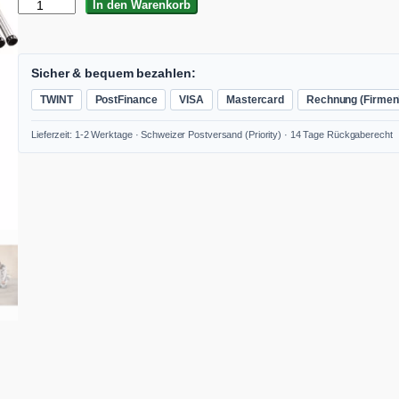
F
In den Warenkorb
L
E
X
V
Sicher & bequem bezahlen:
C
TWINT
PostFinance
VISA
Mastercard
Rechnung (Firmen
E
3
Lieferzeit: 1-2 Werktage · Schweizer Postversand (Priority) · 14 Tage Rückgaberecht
3
L
A
C
-
S
e
t
I
n
d
u
s
t
r
i