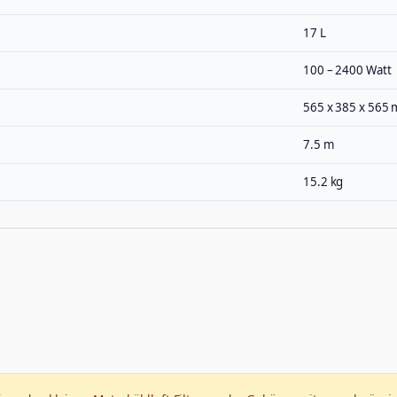
17 L
100 – 2400 Watt
565 x 385 x 565
7.5 m
15.2 kg