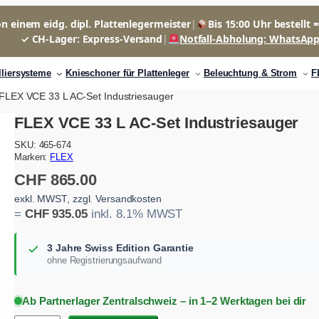
n einem eidg. dipl. Plattenlegermeister
|
Bis 15:00 Uhr bestellt 
✓ CH-Lager: Express-Versand
|
Notfall-Abholung: WhatsAp
lliersysteme
Knieschoner für Plattenleger
Beleuchtung & Strom
F
FLEX VCE 33 L AC-Set Industriesauger
FLEX VCE 33 L AC-Set Industriesauger
SKU:
465-674
Marken:
FLEX
CHF
865.00
exkl. MWST, zzgl. Versandkosten
=
CHF
935.05
inkl. 8.1% MWST
3 Jahre Swiss Edition Garantie
ohne Registrierungsaufwand
Ab Partnerlager Zentralschweiz – in 1–2 Werktagen bei dir