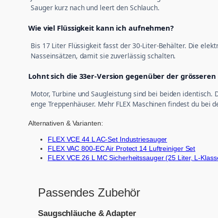
Sauger kurz nach und leert den Schlauch.
Wie viel Flüssigkeit kann ich aufnehmen?
Bis 17 Liter Flüssigkeit fasst der 30-Liter-Behälter. Die e
Nasseinsätzen, damit sie zuverlässig schalten.
Lohnt sich die 33er-Version gegenüber der grösseren
Motor, Turbine und Saugleistung sind bei beiden identisch. 
enge Treppenhäuser. Mehr FLEX Maschinen findest du bei 
Alternativen & Varianten:
FLEX VCE 44 L AC-Set Industriesauger
FLEX VAC 800-EC Air Protect 14 Luftreiniger Set
FLEX VCE 26 L MC Sicherheitssauger (25 Liter, L-Klass
Passendes Zubehör
Saugschläuche & Adapter