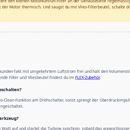
liere den kleinen Motorkühlluft-Filter an der Gehäuseseite regelmäss
ickt der Motor thermisch. Und saugst du mit Vlies-Filterbeutel, schalte
-Sekunden-Takt mit umgekehrtem Luftstrom frei und hält den Volumens
nde Filter und Vliesbeutel findest du im
FLEX-Zubehör
.
abschalten?
 Auto-Clean-Funktion am Drehschalter, sonst sprengt der Überdruckimp
ingeschaltet.
werkzeug?
Watt auf und startet die Turbine synchron, sobald das angeschlosse