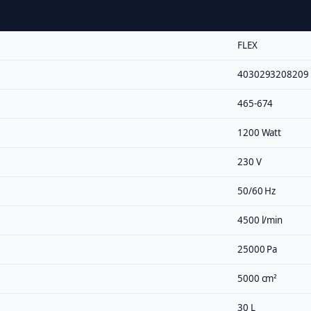
FLEX
4030293208209
465-674
1200 Watt
230 V
50/60 Hz
4500 l/min
25000 Pa
5000 cm²
30 L