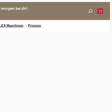
= morgen bei dir!
|
Suchen
p
LEX Maschinen
Proxxon