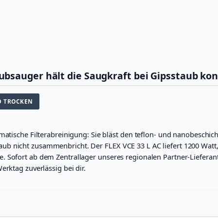
e
s
a
u
g
e
r
M
bsauger hält die Saugkraft bei Gipsstaub kon
e
n
g
D TROCKEN
e
atische Filterabreinigung: Sie bläst den teflon- und nanobeschichte
b nicht zusammenbricht. Der FLEX VCE 33 L AC liefert 1200 Watt,
 Sofort ab dem Zentrallager unseres regionalen Partner-Lieferante
erktag zuverlässig bei dir.