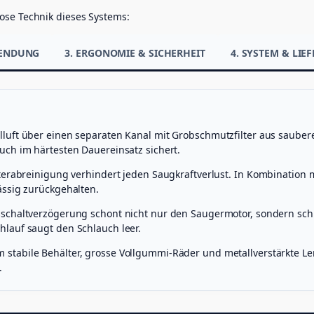
ose Technik dieses Systems:
WENDUNG
3. ERGONOMIE & SICHERHEIT
4. SYSTEM & LI
luft über einen separaten Kanal mit Grobschmutzfilter aus sauber
uch im härtesten Dauereinsatz sichert.
terabreinigung verhindert jeden Saugkraftverlust. In Kombination m
ässig zurückgehalten.
usschaltverzögerung schont nicht nur den Saugermotor, sondern sc
lauf saugt den Schlauch leer.
stabile Behälter, grosse Vollgummi-Räder und metallverstärkte L
.