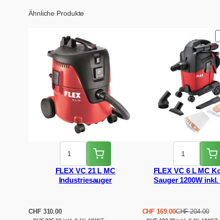
Ähnliche Produkte
FLEX VC 21 L MC
FLEX VC 6 L MC K
Industriesauger
Sauger 1200W inkl. 
Filtersäcke
Ursprünglicher
Aktueller
CHF
310.00
CHF
169.00
CHF
204.00
Preis
Preis