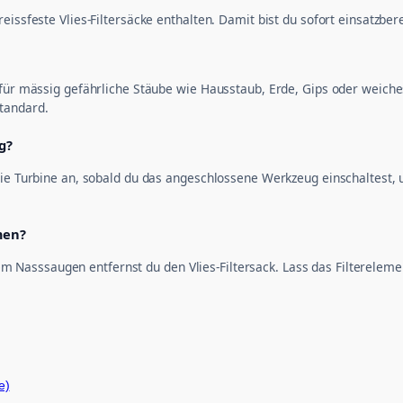
M
eissfeste Vlies-Filtersäcke enthalten. Damit bist du sofort einsatzb
e
n
g
e
 für mässig gefährliche Stäube wie Hausstaub, Erde, Gips oder weiche
tandard.
g?
 die Turbine an, sobald du das angeschlossene Werkzeug einschaltest,
men?
r dem Nasssaugen entfernst du den Vlies-Filtersack. Lass das Filterele
e)