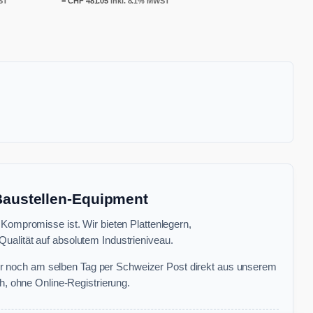
ST
=
CHF
481.05
inkl. 8.1% MWST
 Baustellen-Equipment
 Kompromisse ist. Wir bieten Plattenlegern,
ualität auf absolutem Industrieniveau.
r noch am selben Tag per Schweizer Post direkt aus unserem
, ohne Online-Registrierung.