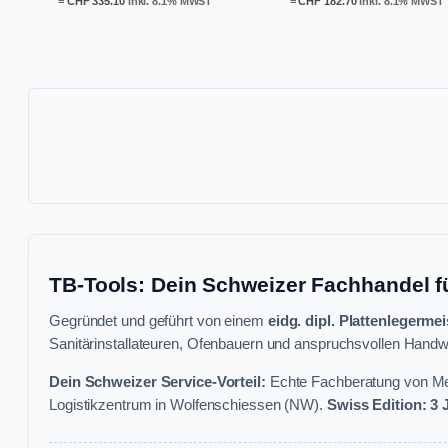
=
CHF
335.10
inkl. 8.1% MWST
=
CHF
182.70
inkl. 8.1% MWST
war:
ist:
CHF 204.00
CHF 169.00.
TB-Tools: Dein Schweizer Fachhandel f
Gegründet und geführt von einem
eidg. dipl. Plattenlegermei
Sanitärinstallateuren, Ofenbauern und anspruchsvollen Handwe
Dein Schweizer Service-Vorteil:
Echte Fachberatung von Mei
Logistikzentrum in Wolfenschiessen (NW).
Swiss Edition: 3