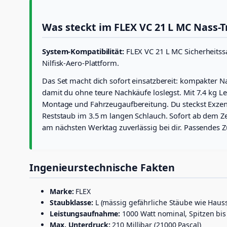
Was steckt im FLEX VC 21 L MC Nass-
System-Kompatibilität:
FLEX VC 21 L MC Sicherheitssa
Nilfisk-Aero-Plattform.
Das Set macht dich sofort einsatzbereit: kompakter N
damit du ohne teure Nachkäufe loslegst. Mit 7.4 kg Le
Montage und Fahrzeugaufbereitung. Du steckst Exzente
Reststaub im 3.5 m langen Schlauch. Sofort ab dem Zen
am nächsten Werktag zuverlässig bei dir. Passendes 
Ingenieurstechnische Fakten
Marke:
FLEX
Staubklasse:
L (mässig gefährliche Stäube wie Hauss
Leistungsaufnahme:
1000 Watt nominal, Spitzen bis
Max. Unterdruck:
210 Millibar (21000 Pascal)