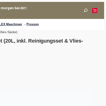
= morgen bei dir!
|
Suchen
p
LEX Maschinen
Proxxon
Vlies-Säcke)
20L, inkl. Reinigungsset & Vlies-