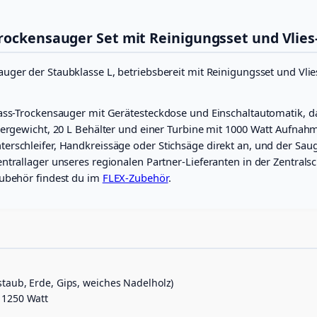
a
F
e
n
r
Trockensauger Set mit Reinigungsset und Vlies
s
:
2
a
u
C
7
uger der Staubklasse L, betriebsbereit mit Reinigungsset und Vlies
g
e
H
9
r
ass-Trockensauger mit Gerätesteckdose und Einschaltautomatik, daz
F
.
S
ergewicht, 20 L Behälter und einer Turbine mit 1000 Watt Aufnahme
e
0
t
rschleifer, Handkreissäge oder Stichsäge direkt an, und der Saug
3
0
(
trallager unseres regionalen Partner-Lieferanten in der Zentralschw
2
1
.
Zubehör findest du im
FLEX-Zubehör
.
0
L
0
,
.
i
n
0
k
0
l
.
taub, Erde, Gips, weiches Nadelholz)
R
 1250 Watt
e
i