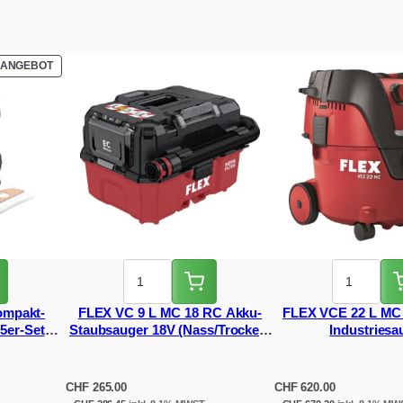
PRODUKT
ANGEBOT
IM
ANGEBOT
ompakt-
FLEX VC 9 L MC 18 RC Akku-
FLEX VCE 22 L MC
5er-Set
Staubsauger 18V (Nass/Trocken,
Industriesa
inkl. Fernbedienung)
CHF
265.00
CHF
620.00