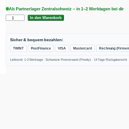
ü
l
Ab Partnerlager Zentralschweiz – in 1–2 Werktagen bei dir
n
l
F
In den Warenkorb
g
e
L
l
r
E
X
i
P
V
Sicher & bequem bezahlen:
C
c
r
TWINT
PostFinance
VISA
Mastercard
Rechnung (Firmen
2
h
e
1
Lieferzeit: 1-2 Werktage · Schweizer Postversand (Priority) · 14 Tage Rückgaberecht
L
e
i
M
r
s
C
N
P
i
a
r
s
s
s
e
t
-
T
i
:
r
s
C
o
c
w
H
k