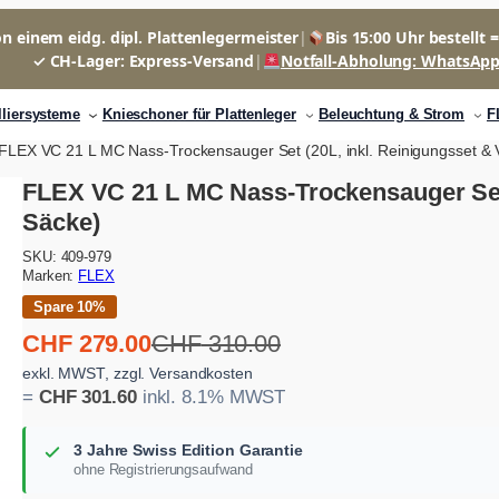
n einem eidg. dipl. Plattenlegermeister
|
Bis 15:00 Uhr bestellt 
✓ CH-Lager: Express-Versand
|
Notfall-Abholung: WhatsAp
lliersysteme
Knieschoner für Plattenleger
Beleuchtung & Strom
F
FLEX VC 21 L MC Nass-Trockensauger Set (20L, inkl. Reinigungsset & 
FLEX VC 21 L MC Nass-Trockensauger Set (
Säcke)
SKU:
409-979
Marken:
FLEX
Spare 10%
U
A
CHF
279.00
CHF
310.00
r
k
exkl. MWST, zzgl. Versandkosten
=
CHF
301.60
inkl. 8.1% MWST
s
t
p
u
3 Jahre Swiss Edition Garantie
r
e
ohne Registrierungsaufwand