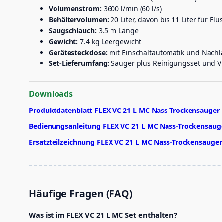
Volumenstrom:
3600 l/min (60 l/s)
Behältervolumen:
20 Liter, davon bis 11 Liter für Flü
Saugschlauch:
3.5 m Länge
Gewicht:
7.4 kg Leergewicht
Gerätesteckdose:
mit Einschaltautomatik und Nachl
Set-Lieferumfang:
Sauger plus Reinigungsset und Vli
Downloads
Produktdatenblatt FLEX VC 21 L MC Nass-Trockensauger 
Bedienungsanleitung FLEX VC 21 L MC Nass-Trockensaug
Ersatzteilzeichnung FLEX VC 21 L MC Nass-Trockensauger
Häufige Fragen (FAQ)
Was ist im FLEX VC 21 L MC Set enthalten?