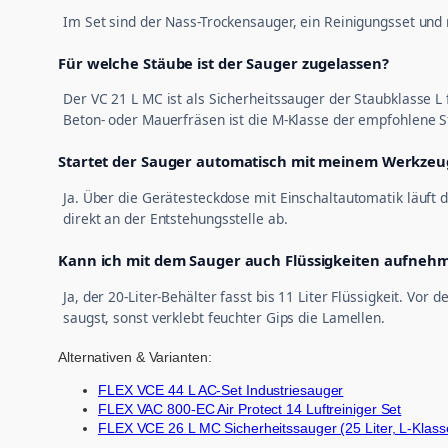
Im Set sind der Nass-Trockensauger, ein Reinigungsset und r
Für welche Stäube ist der Sauger zugelassen?
Der VC 21 L MC ist als Sicherheitssauger der Staubklasse L
Beton- oder Mauerfräsen ist die M-Klasse der empfohlene S
Startet der Sauger automatisch mit meinem Werkzeu
Ja. Über die Gerätesteckdose mit Einschaltautomatik läuft
direkt an der Entstehungsstelle ab.
Kann ich mit dem Sauger auch Flüssigkeiten aufneh
Ja, der 20-Liter-Behälter fasst bis 11 Liter Flüssigkeit. Vo
saugst, sonst verklebt feuchter Gips die Lamellen.
Alternativen & Varianten:
FLEX VCE 44 L AC-Set Industriesauger
FLEX VAC 800-EC Air Protect 14 Luftreiniger Set
FLEX VCE 26 L MC Sicherheitssauger (25 Liter, L-Klass