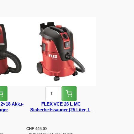
 2×18 Akku-
FLEX VCE 26 L MC
uger
Sicherheitssauger (25 Liter, L-
Klasse)
CHF
445.00