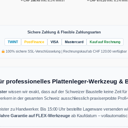
=
CHF
286.45
inkl. 8.1% MWST
=
CHF
670.20
inkl. 8.1% MW
Sichere Zahlung & Flexible Zahlungsarten
TWINT
PostFinance
VISA
Mastercard
Kauf auf Rechnung
100% sichere SSL-Verschlüsselung | Rechnungskauf ab CHF 120.00 verfügbar
ür professionelles Plattenleger-Werkzeug &
ster
wissen wir exakt, dass auf der Schweizer Baustelle keine Zeit für
rkern in der gesamten Schweiz ausschliesslich praxiserprobte Profi-Q
ster zu Handwerker. Bis 15:00 Uhr bestellte Lagerware versenden wi
 Jahre Garantie auf FLEX-Werkzeuge
ab Kaufdatum – vollautomatisch