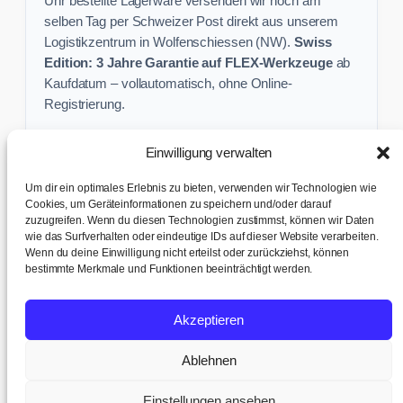
Uhr bestellte Lagerware versenden wir noch am
selben Tag per Schweizer Post direkt aus unserem
Logistikzentrum in Wolfenschiessen (NW).
Swiss
Edition: 3 Jahre Garantie auf FLEX-Werkzeuge
ab
Kaufdatum – vollautomatisch, ohne Online-
Registrierung.
Einwilligung verwalten
Keine Profi-Aktion mehr verpassen:
Um dir ein optimales Erlebnis zu bieten, verwenden wir Technologien wie
Sichere dir exklusive Angebote und praktische
Cookies, um Geräteinformationen zu speichern und/oder darauf
zuzugreifen. Wenn du diesen Technologien zustimmst, können wir Daten
Baustellen-Tipps direkt in dein Postfach.
wie das Surfverhalten oder eindeutige IDs auf dieser Website verarbeiten.
Wenn du deine Einwilligung nicht erteilst oder zurückziehst, können
✉ Zur Anmeldung
bestimmte Merkmale und Funktionen beeinträchtigt werden.
AGB & Kundeninfo
|
Impressum & Datenschutz
|
Kontakt &
Akzeptieren
Support
|
Versand & Abholung
|
Cookie-Richtlinie
|
Cookie-
Einstellungen
Ablehnen
© 2017 – 2026 TB tools + office AG · Humligenweid 3, 6386
Wolfenschiessen | UID: CHE-252.737.942 MWST
Einstellungen ansehen