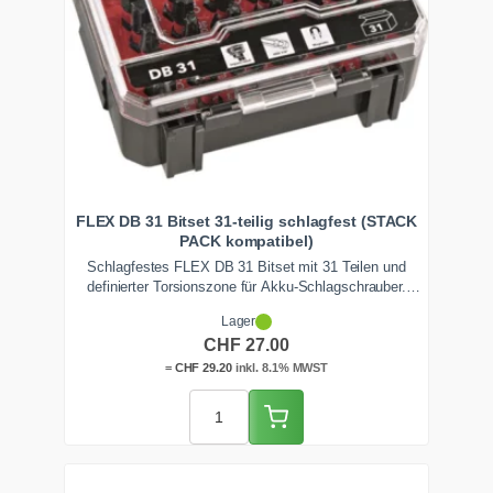
FLEX DB 31 Bitset 31-teilig schlagfest (STACK
PACK kompatibel)
Schlagfestes FLEX DB 31 Bitset mit 31 Teilen und
definierter Torsionszone für Akku-Schlagschrauber.
Schwerpunkt auf Torx- und Pozidriv-Profilen, mehrfach
Lager
enthalten. Die stossfeste Box ist STACK PACK
CHF
27.00
kompatibel und arretiert klapperfrei auf dem
Werkzeugturm.
=
CHF
29.20
inkl. 8.1% MWST