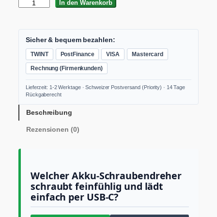
F
In den Warenkorb
L
E
X
S
Sicher & bequem bezahlen:
D
TWINT
PostFinance
VISA
Mastercard
7
-
Rechnung (Firmenkunden)
3
2
Lieferzeit: 1-2 Werktage · Schweizer Postversand (Priority) · 14 Tage
0
Rückgaberecht
4
A
Beschreibung
k
Rezensionen (0)
k
u
-
S
c
Welcher Akku-Schraubendreher
h
schraubt feinfühlig und lädt
r
einfach per USB-C?
a
u
b