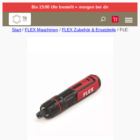
Zum
Bis 15:00 Uhr bestellt = morgen bei dir
Inhalt
Suchen
springen
Start
/
FLEX Maschinen
/
FLEX Zubehör & Ersatzteile
/ FLEX SD 7