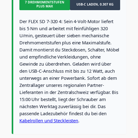
7 DREHMOMENTSTUFEN
e
USB-C LADEN, 0.307 KG
PLUS MAX
n
d
Der FLEX SD 7-320 4: Sein 4-Volt-Motor liefert
r
e
bis 5 Nm und arbeitet mit feinfühligen 320
h
U/min, gesteuert über sieben mechanische
e
Drehmomentstufen plus eine Maximalstufe.
r
Damit montierst du Steckdosen, Schalter, Möbel
4
und empfindliche Verkleidungen, ohne
V
(
Gewinde zu überdrehen. Geladen wird über
i
den USB-C-Anschluss mit bis zu 12 Watt, auch
n
unterwegs an einer Powerbank. Sofort ab dem
k
Zentrallager unseres regionalen Partner-
l
.
Lieferanten in der Zentralschweiz verfügbar. Bis
A
15:00 Uhr bestellt, liegt der Schrauber am
k
nächsten Werktag zuverlässig bei dir. Das
k
passende Ladezubehör findest du bei den
u
Kabelrollen und Steckleisten
.
&
U
S