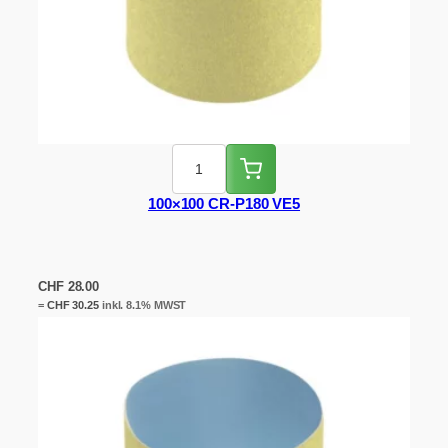
100×100 CR-P180 VE5
CHF
28.00
=
CHF
30.25
inkl. 8.1% MWST