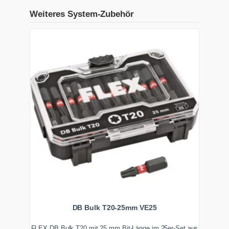
Weiteres System-Zubehör
DB Bulk T20-25mm VE25
FLEX DB Bulk T20 mit 25 mm Bit-Länge im 25er-Set aus