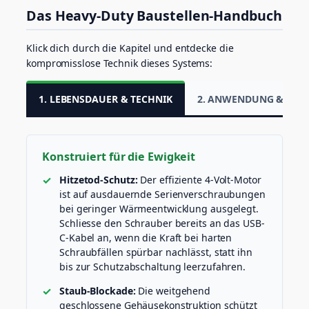
B
Das Heavy-Duty Baustellen-Handbuch
-
C
K
Klick dich durch die Kapitel und entdecke die
a
kompromisslose Technik dieses Systems:
b
e
l
1. LEBENSDAUER & TECHNIK
2. ANWENDUNG & PRÄZ
)
M
e
n
Konstruiert für die Ewigkeit
g
e
Hitzetod-Schutz:
Der effiziente 4-Volt-Motor
ist auf ausdauernde Serienverschraubungen
bei geringer Wärmeentwicklung ausgelegt.
Schliesse den Schrauber bereits an das USB-
C-Kabel an, wenn die Kraft bei harten
Schraubfällen spürbar nachlässt, statt ihn
bis zur Schutzabschaltung leerzufahren.
Staub-Blockade:
Die weitgehend
geschlossene Gehäusekonstruktion schützt