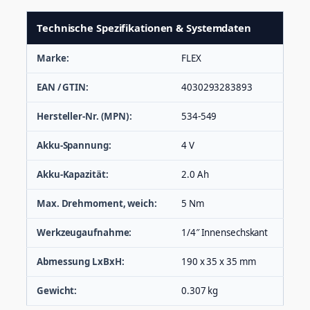
Technische Spezifikationen & Systemdaten
Marke:
FLEX
EAN / GTIN:
4030293283893
Hersteller-Nr. (MPN):
534-549
Akku-Spannung:
4 V
Akku-Kapazität:
2.0 Ah
Max. Drehmoment, weich:
5 Nm
Werkzeugaufnahme:
1/4″ Innensechskant
Abmessung LxBxH:
190 x 35 x 35 mm
Gewicht:
0.307 kg