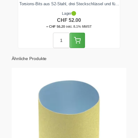
Torsions-Bits aus S2-Stahl, drei Steckschlüssel und fünf
Multimaterialbohrer in einer schlagfesten, STACK PACK
Lager
kompatiblen Box. So deckst du Bohren und Schrauben
CHF
52.00
aus einer Hand ab. Ab Lager Zentralschweiz schnell
lieferbar.
=
CHF
56.20
inkl. 8.1% MWST
Ähnliche Produkte