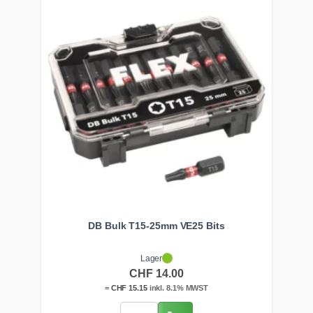
DB Bulk T15-25mm VE25 Bits
Lager
CHF
14.00
=
CHF
15.15
inkl. 8.1% MWST