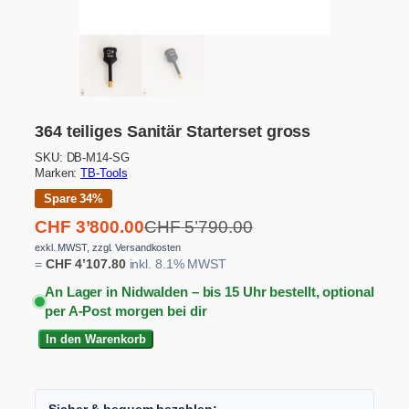
364 teiliges Sanitär Starterset gross
SKU:
DB-M14-SG
Marken:
TB-Tools
Spare 34%
U
A
CHF
3’800.00
CHF
5’790.00
r
k
exkl. MWST, zzgl. Versandkosten
=
CHF
4’107.80
inkl. 8.1% MWST
s
t
An Lager in Nidwalden – bis 15 Uhr bestellt, optional
p
u
per A-Post morgen bei dir
r
e
3
ü
l
In den Warenkorb
6
n
l
4
g
e
t
l
r
e