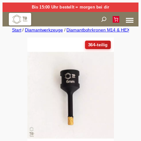
Zum
Bis 15:00 Uhr bestellt = morgen bei dir
Inhalt
Suchen
springen
Start
/
Diamantwerkzeuge
/
Diamantbohrkronen M14 & HEX (Trock
364-teilig