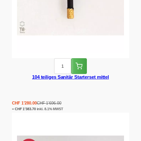
104 teiliges Sanitär Starterset mittel
Ursprünglicher
Aktueller
CHF
1’280.00
CHF
1’696.00
Preis
Preis
=
CHF
1’383.70
inkl. 8.1% MWST
war:
ist:
CHF 1'696.00
CHF 1'280.00.