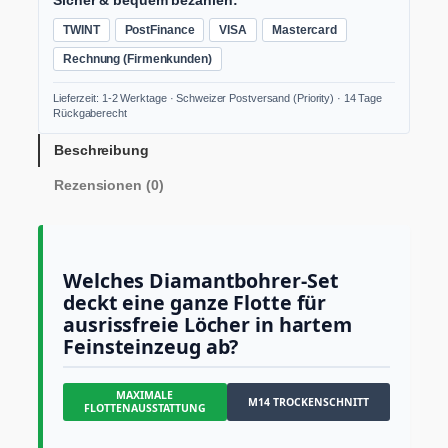
Sicher & bequem bezahlen:
i
i
P
TWINT
PostFinance
VISA
Mastercard
l
c
r
i
Rechnung (Firmenkunden)
h
e
g
e
e
i
Lieferzeit: 1-2 Werktage · Schweizer Postversand (Priority) · 14 Tage
s
Rückgaberecht
r
s
S
P
i
a
Beschreibung
n
r
s
Rezensionen (0)
i
e
t
t
i
:
ä
r
s
C
S
w
H
Welches Diamantbohrer-Set
t
deckt eine ganze Flotte für
a
F
a
ausrissfreie Löcher in hartem
r
r
t
Feinsteinzeug ab?
:
3
e
C
'
r
MAXIMALE
s
H
8
M14 TROCKENSCHNITT
FLOTTENAUSSTATTUNG
e
F
0
t