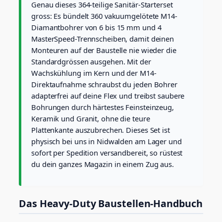
0
g
Genau dieses 364-teilige Sanitär-Starterset
5
.
r
gross: Es bündelt 360 vakuumgelötete M14-
o
'
0
Diamantbohrer von 6 bis 15 mm und 4
s
7
0
MasterSpeed-Trennscheiben, damit deinen
s
Monteuren auf der Baustelle nie wieder die
9
.
M
e
Standardgrössen ausgehen. Mit der
0
n
Wachskühlung im Kern und der M14-
.
g
Direktaufnahme schraubst du jeden Bohrer
0
e
adapterfrei auf deine Flex und treibst saubere
0
Bohrungen durch härtestes Feinsteinzeug,
Keramik und Granit, ohne die teure
Plattenkante auszubrechen. Dieses Set ist
physisch bei uns in Nidwalden am Lager und
sofort per Spedition versandbereit, so rüstest
du dein ganzes Magazin in einem Zug aus.
Das Heavy-Duty Baustellen-Handbuch