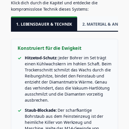
Klick dich durch die Kapitel und entdecke die
kompromisslose Technik dieses Systems:
1. LEBENSDAUER & TECHNIK
2. MATERIAL & ANWE
Konstruiert für die Ewigkeit
Hitzetod-Schutz:
Jeder Bohrer im Set trägt
einen Kühlwachskern im hohlen Schaft. Beim
Trockenschnitt schmilzt das Wachs durch die
Reibungshitze, bindet den Feinstaub und
entzieht der Diamantmatrix Wärme. Genau
das verhindert, dass die Vakuum-Hartlötung
ausschmilzt und die Diamanten vorzeitig
ausbrechen.
Staub-Blockade:
Der scharfkantige
Bohrstaub aus dem Feinsteinzeug ist der
heimliche Killer von Werkzeug und
Maschine. Halte das M14-Gewinde von