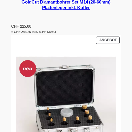
GoldCut Diamantbohrer Set M14 (20-60mm)
Plattenleger inkl. Koffer
CHF
225.00
=
CHF
243.25
inkl. 8.1% MWST
PRODUK
ANGEBOT
IM
ANGEBO