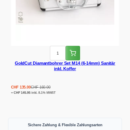
GoldCut Diamantbohrer Set M14 (6-14mm) Sanitär
inkl. Koffer
Ursprünglicher
Aktueller
CHF
135.00
CHF
160.00
Preis
Preis
=
CHF
145.95
inkl. 8.1% MWST
war:
ist:
CHF 160.00
CHF 135.00.
Sichere Zahlung & Flexible Zahlungsarten