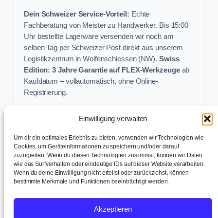
Dein Schweizer Service-Vorteil:
Echte
Fachberatung von Meister zu Handwerker. Bis 15:00
Uhr bestellte Lagerware versenden wir noch am
selben Tag per Schweizer Post direkt aus unserem
Logistikzentrum in Wolfenschiessen (NW).
Swiss
Edition: 3 Jahre Garantie auf FLEX-Werkzeuge
ab
Kaufdatum – vollautomatisch, ohne Online-
Registrierung.
Einwilligung verwalten
Keine Profi-Aktion mehr verpassen:
Um dir ein optimales Erlebnis zu bieten, verwenden wir Technologien wie
Sichere dir exklusive Angebote und praktische
Cookies, um Geräteinformationen zu speichern und/oder darauf
zuzugreifen. Wenn du diesen Technologien zustimmst, können wir Daten
Baustellen-Tipps direkt in dein Postfach.
wie das Surfverhalten oder eindeutige IDs auf dieser Website verarbeiten.
Wenn du deine Einwilligung nicht erteilst oder zurückziehst, können
✉ Zur Anmeldung
bestimmte Merkmale und Funktionen beeinträchtigt werden.
AGB & Kundeninfo
|
Impressum & Datenschutz
|
Kontakt &
Akzeptieren
Support
|
Versand & Abholung
|
Cookie-Richtlinie
|
Cookie-