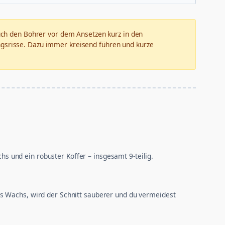
tauch den Bohrer vor dem Ansetzen kurz in den
ngsrisse. Dazu immer kreisend führen und kurze
 und ein robuster Koffer – insgesamt 9-teilig.
ns Wachs, wird der Schnitt sauberer und du vermeidest