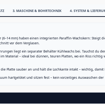
e
r
ATZ
3. MASCHINE & BOHRTECHNIK
4. SYSTEM & LIEFER
M
e
n
g
e
r (6–14 mm) haben einen integrierten Paraffin-Wachskern: Steigt d
hnitt vor dem Verglasen.
rungen liegt ein separater Behälter Kühlwachs bei. Tauchst du den
Material – ideal bei dünnen, teuren Platten, wo ein Riss richtig w
ie Platte sauber an und hält die Lochkante intakt – wichtig, dami
um hartgelötet und sitzen fest – kein vorzeitiges Auswaschen der