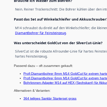
Brauche ich Wasser zum Bohren?
Nein. Reiner Trockenschnitt: Die Bohrer kühlen über den in
Passt das Set auf Winkelschleifer und Akkuschrauber
M14 schraubst du direkt auf den Winkelschleifer; die klei
Diamantbohrer für Feinsteinzeug
.
Was unterscheidet GoldCut von der SilverCut-Linie?
SilverCut ist die robuste Allrounder-Linie für hartes Feins
hartes Feinsteinzeug.
Passend dazu – oft zusammen gekauft:
Profi Diamantbohrer 8mm M14 GoldCut für extrem hart
Profi Diamantbohrer 6mm M14 GoldCut für extrem hart
Bohrkronen-Adapter M14 auf HEX (Sechskant) für Akku
Alternativen & Varianten:
364 teiliges Sanitär Starterset gross