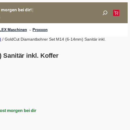
= morgen bei dir!
|
Suchen
p
LEX Maschinen
Proxxon
)
/ GoldCut Diamantbohrer Set M14 (6-14mm) Sanitär inkl.
anitär inkl. Koffer
Post morgen bei dir