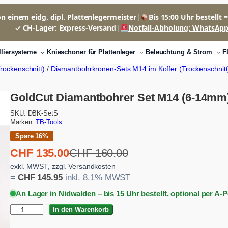
n einem eidg. dipl. Plattenlegermeister
|
Bis 15:00 Uhr bestellt 
✓ CH-Lager: Express-Versand
|
Notfall-Abholung: WhatsAp
lliersysteme
Knieschoner für Plattenleger
Beleuchtung & Strom
F
ockenschnitt)
/
Diamantbohrkronen-Sets M14 im Koffer (Trockenschnitt
GoldCut Diamantbohrer Set M14 (6-14mm) S
SKU:
DBK-SetS
Marken:
TB-Tools
Spare 16%
U
A
CHF
135.00
CHF
160.00
r
k
exkl. MWST, zzgl. Versandkosten
=
CHF
145.95
inkl. 8.1% MWST
s
t
An Lager in Nidwalden – bis 15 Uhr bestellt, optional per A-
p
u
G
In den Warenkorb
r
e
o
l