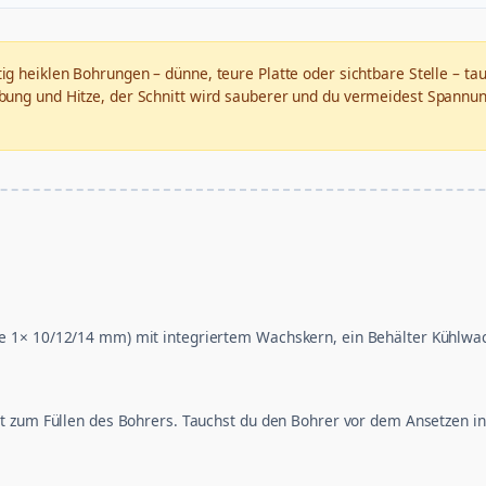
htig heiklen Bohrungen – dünne, teure Platte oder sichtbare Stelle – 
bung und Hitze, der Schnitt wird sauberer und du vermeidest Spannu
1× 10/12/14 mm) mit integriertem Wachskern, ein Behälter Kühlwachs
t zum Füllen des Bohrers. Tauchst du den Bohrer vor dem Ansetzen i