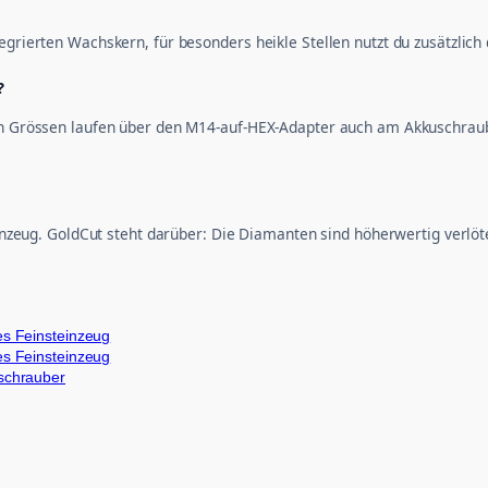
tegrierten Wachskern, für besonders heikle Stellen nutzt du zusätzlic
?
nen Grössen laufen über den M14-auf-HEX-Adapter auch am Akkuschrau
teinzeug. GoldCut steht darüber: Die Diamanten sind höherwertig verlöt
es Feinsteinzeug
es Feinsteinzeug
schrauber