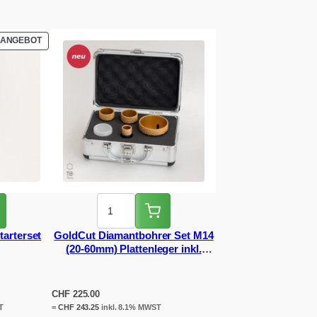
PRODUKT
ANGEBOT
IM
ANGEBOT
tarterset
GoldCut Diamantbohrer Set M14
(20-60mm) Plattenleger inkl.
Koffer
CHF
225.00
T
=
CHF
243.25
inkl. 8.1% MWST