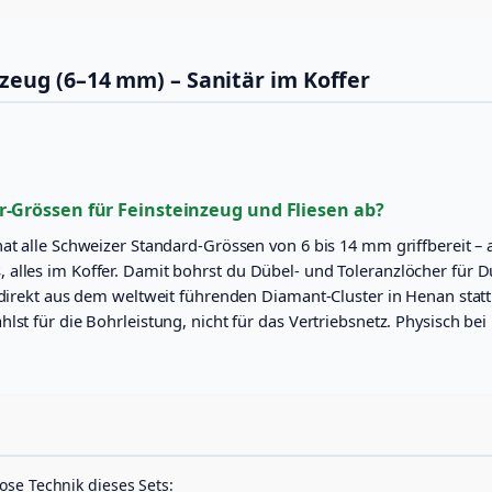
a
F
(
6
r
-
:
1
1
zeug (6–14 mm) – Sanitär im Koffer
4
C
3
m
H
5
m
)
F
.
S
a
0
r-Grössen für Feinsteinzeug und Fliesen ab?
n
1
0
i
hat alle Schweizer Standard-Grössen von 6 bis 14 mm griffbereit – 
t
6
.
 alles im Koffer. Damit bohrst du Dübel- und Toleranzlöcher fü
ä
n direkt aus dem weltweit führenden Diamant-Cluster in Henan stat
0
r
st für die Bohrleistung, nicht für das Vertriebsnetz. Physisch bei
i
.
n
0
k
l
0
.
K
o
f
ose Technik dieses Sets:
f