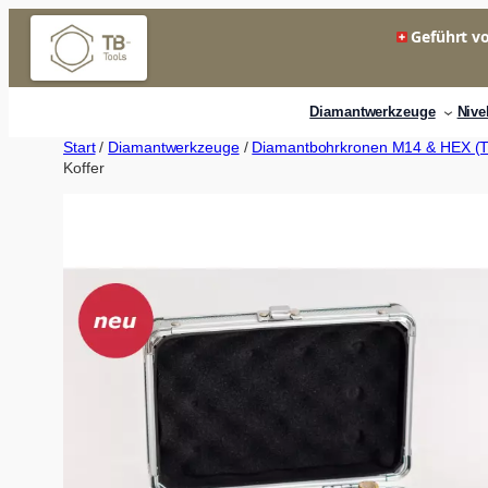
Zum
Geführt vo
Inhalt
springen
Diamantwerkzeuge
Nive
Start
/
Diamantwerkzeuge
/
Diamantbohrkronen M14 & HEX (Tr
Koffer