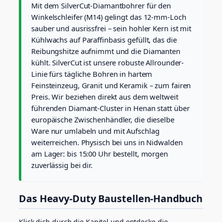
u
Mit dem SilverCut-Diamantbohrer für den
t
Winkelschleifer (M14) gelingt das 12-mm-Loch
f
sauber und ausrissfrei – sein hohler Kern ist mit
ü
Kühlwachs auf Paraffinbasis gefüllt, das die
r
h
Reibungshitze aufnimmt und die Diamanten
a
kühlt. SilverCut ist unsere robuste Allrounder-
r
Linie fürs tägliche Bohren in hartem
t
Feinsteinzeug, Granit und Keramik – zum fairen
e
Preis. Wir beziehen direkt aus dem weltweit
s
F
führenden Diamant-Cluster in Henan statt über
e
europäische Zwischenhändler, die dieselbe
i
Ware nur umlabeln und mit Aufschlag
n
weiterreichen. Physisch bei uns in Nidwalden
s
am Lager: bis 15:00 Uhr bestellt, morgen
t
e
zuverlässig bei dir.
i
n
z
Das Heavy-Duty Baustellen-Handbuch
e
u
g
Klick dich durch die Kapitel und entdecke die