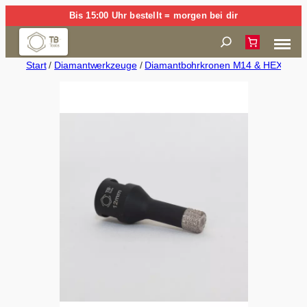
Zum
Bis 15:00 Uhr bestellt = morgen bei dir
Inhalt
Suchen
springen
Start
/
Diamantwerkzeuge
/
Diamantbohrkronen M14 & HEX (Trock