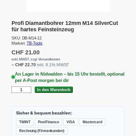
Profi Diamantbohrer 12mm M14 SilverCut
für hartes Feinsteinzeug
SKU:
DB-M14-12
Marken:
TB-Tools
CHF
21.00
exkl. MWST, zzgl. Versandkosten
=
CHF
22.70
inkl. 8.1% MWST
An Lager in Nidwalden – bis 15 Uhr bestellt, optional
per A-Post morgen bei dir
P
In den Warenkorb
r
o
f
i
Sicher & bequem bezahlen:
D
TWINT
PostFinance
VISA
Mastercard
i
a
Rechnung (Firmenkunden)
m