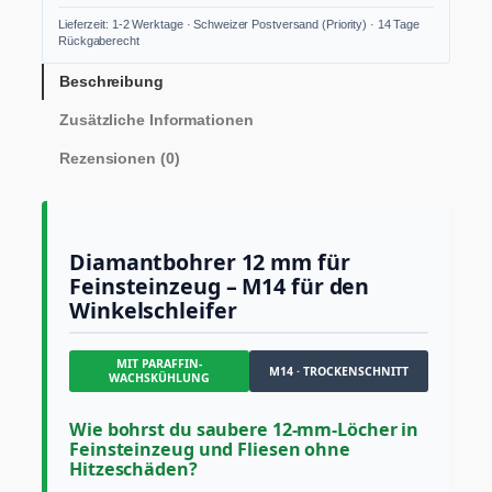
a
Lieferzeit: 1-2 Werktage · Schweizer Postversand (Priority) · 14 Tage
n
Rückgaberecht
t
b
Beschreibung
o
Zusätzliche Informationen
h
r
Rezensionen (0)
e
r
1
2
m
Diamantbohrer 12 mm für
m
Feinsteinzeug – M14 für den
M
Winkelschleifer
1
4
S
MIT PARAFFIN-
i
M14 · TROCKENSCHNITT
WACHSKÜHLUNG
l
v
Wie bohrst du saubere 12-mm-Löcher in
e
Feinsteinzeug und Fliesen ohne
r
Hitzeschäden?
C