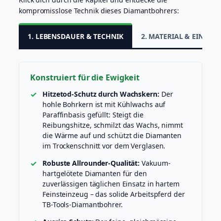
M
kompromisslose Technik dieses Diamantbohrers:
e
n
g
1. LEBENSDAUER & TECHNIK
2. MATERIAL & EINSATZ
e
Konstruiert für die Ewigkeit
Hitzetod-Schutz durch Wachskern:
Der
hohle Bohrkern ist mit Kühlwachs auf
Paraffinbasis gefüllt: Steigt die
Reibungshitze, schmilzt das Wachs, nimmt
die Wärme auf und schützt die Diamanten
im Trockenschnitt vor dem Verglasen.
Robuste Allrounder-Qualität:
Vakuum-
hartgelötete Diamanten für den
zuverlässigen täglichen Einsatz in hartem
Feinsteinzeug – das solide Arbeitspferd der
TB-Tools-Diamantbohrer.