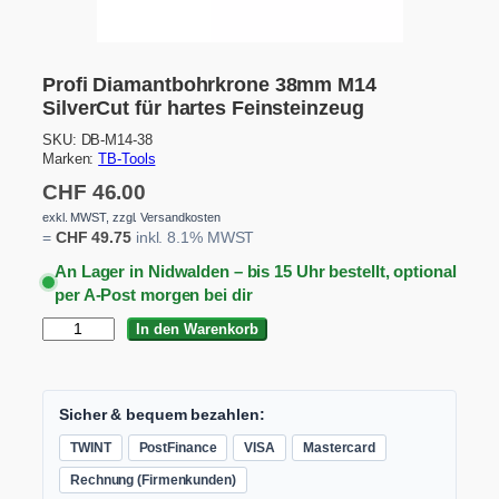
Profi Diamantbohrkrone 38mm M14
SilverCut für hartes Feinsteinzeug
SKU:
DB-M14-38
Marken:
TB-Tools
CHF
46.00
exkl. MWST, zzgl. Versandkosten
=
CHF
49.75
inkl. 8.1% MWST
An Lager in Nidwalden – bis 15 Uhr bestellt, optional
per A-Post morgen bei dir
P
In den Warenkorb
r
o
f
i
Sicher & bequem bezahlen:
D
TWINT
PostFinance
VISA
Mastercard
i
a
Rechnung (Firmenkunden)
m