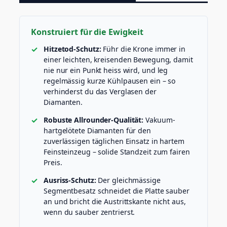
e
u
g
Konstruiert für die Ewigkeit
M
e
Hitzetod-Schutz:
Führ die Krone immer in
n
einer leichten, kreisenden Bewegung, damit
g
nie nur ein Punkt heiss wird, und leg
e
regelmässig kurze Kühlpausen ein – so
verhinderst du das Verglasen der
Diamanten.
Robuste Allrounder-Qualität:
Vakuum-
hartgelötete Diamanten für den
zuverlässigen täglichen Einsatz in hartem
Feinsteinzeug – solide Standzeit zum fairen
Preis.
Ausriss-Schutz:
Der gleichmässige
Segmentbesatz schneidet die Platte sauber
an und bricht die Austrittskante nicht aus,
wenn du sauber zentrierst.