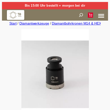
Zum
Bis 15:00 Uhr bestellt = morgen bei dir
Inhalt
Suchen
springen
Start
/
Diamantwerkzeuge
/
Diamantbohrkronen M14 & HEX (Trock