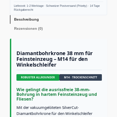
a
Lieferzeit: 1-2 Werktage · Schweizer Postversand (Priority) · 14 Tage
n
Rückgaberecht
t
b
Beschreibung
o
Rezensionen (0)
h
r
k
r
o
Diamantbohrkrone 38 mm für
n
Feinsteinzeug – M14 für den
e
Winkelschleifer
3
8
m
ROBUSTER ALLROUNDER
M14 · TROCKENSCHNITT
m
M
1
Wie gelingt die ausrissfreie 38-mm-
4
Bohrung in hartem Feinsteinzeug und
Fliesen?
S
i
Mit der vakuumgelöteten SilverCut-
l
Diamantbohrkrone für den Winkelschleifer
v