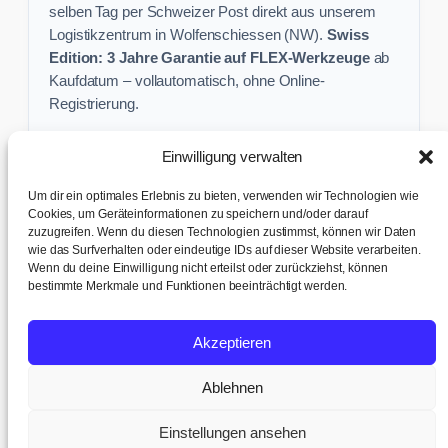
selben Tag per Schweizer Post direkt aus unserem
Logistikzentrum in Wolfenschiessen (NW).
Swiss
Edition: 3 Jahre Garantie auf FLEX-Werkzeuge
ab
Kaufdatum – vollautomatisch, ohne Online-
Registrierung.
Einwilligung verwalten
Keine Profi-Aktion mehr verpassen:
Um dir ein optimales Erlebnis zu bieten, verwenden wir Technologien wie
Sichere dir exklusive Angebote und praktische
Cookies, um Geräteinformationen zu speichern und/oder darauf
zuzugreifen. Wenn du diesen Technologien zustimmst, können wir Daten
Baustellen-Tipps direkt in dein Postfach.
wie das Surfverhalten oder eindeutige IDs auf dieser Website verarbeiten.
Wenn du deine Einwilligung nicht erteilst oder zurückziehst, können
✉ Zur Anmeldung
bestimmte Merkmale und Funktionen beeinträchtigt werden.
AGB & Kundeninfo
|
Impressum & Datenschutz
|
Kontakt &
Akzeptieren
Support
|
Versand & Abholung
|
Cookie-Richtlinie
|
Cookie-
Einstellungen
Ablehnen
© 2017 – 2026 TB tools + office AG · Humligenweid 3, 6386
Wolfenschiessen | UID: CHE-252.737.942 MWST
Einstellungen ansehen