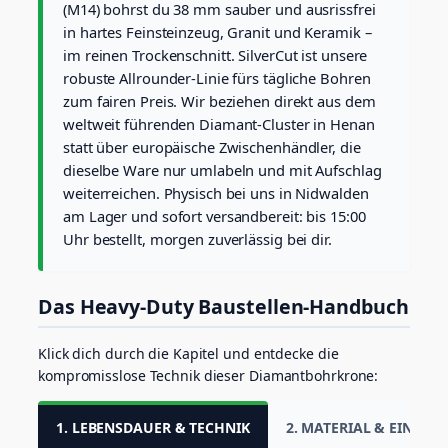
e
(M14) bohrst du 38 mm sauber und ausrissfrei
r
in hartes Feinsteinzeug, Granit und Keramik –
C
im reinen Trockenschnitt. SilverCut ist unsere
u
robuste Allrounder-Linie fürs tägliche Bohren
t
zum fairen Preis. Wir beziehen direkt aus dem
f
ü
weltweit führenden Diamant-Cluster in Henan
r
statt über europäische Zwischenhändler, die
h
dieselbe Ware nur umlabeln und mit Aufschlag
a
weiterreichen. Physisch bei uns in Nidwalden
r
t
am Lager und sofort versandbereit: bis 15:00
e
Uhr bestellt, morgen zuverlässig bei dir.
s
F
e
Das Heavy-Duty Baustellen-Handbuch
i
n
s
Klick dich durch die Kapitel und entdecke die
t
kompromisslose Technik dieser Diamantbohrkrone:
e
i
n
1. LEBENSDAUER & TECHNIK
2. MATERIAL & EINSATZ
z