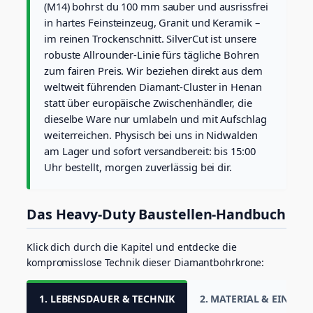
v
(M14) bohrst du 100 mm sauber und ausrissfrei
e
in hartes Feinsteinzeug, Granit und Keramik –
r
im reinen Trockenschnitt. SilverCut ist unsere
C
robuste Allrounder-Linie fürs tägliche Bohren
u
zum fairen Preis. Wir beziehen direkt aus dem
t
f
weltweit führenden Diamant-Cluster in Henan
ü
statt über europäische Zwischenhändler, die
r
dieselbe Ware nur umlabeln und mit Aufschlag
h
weiterreichen. Physisch bei uns in Nidwalden
a
r
am Lager und sofort versandbereit: bis 15:00
t
Uhr bestellt, morgen zuverlässig bei dir.
e
s
F
Das Heavy-Duty Baustellen-Handbuch
e
i
n
Klick dich durch die Kapitel und entdecke die
s
kompromisslose Technik dieser Diamantbohrkrone:
t
e
i
1. LEBENSDAUER & TECHNIK
2. MATERIAL & EINSATZ
n