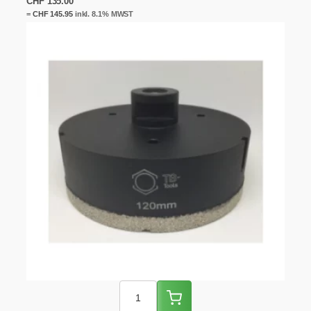
CHF
135.00
=
CHF
145.95
inkl. 8.1% MWST