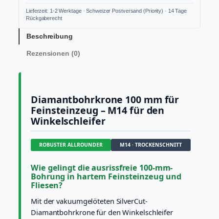
a
Lieferzeit: 1-2 Werktage · Schweizer Postversand (Priority) · 14 Tage
n
Rückgaberecht
t
b
Beschreibung
o
Rezensionen (0)
h
r
k
r
o
Diamantbohrkrone 100 mm für
n
Feinsteinzeug – M14 für den
e
Winkelschleifer
1
0
0
ROBUSTER ALLROUNDER
M14 · TROCKENSCHNITT
m
m
M
Wie gelingt die ausrissfreie 100-mm-
1
Bohrung in hartem Feinsteinzeug und
Fliesen?
4
S
Mit der vakuumgelöteten SilverCut-
i
Diamantbohrkrone für den Winkelschleifer
l