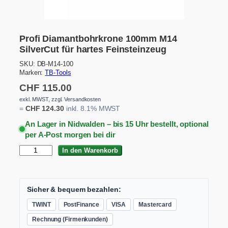
Profi Diamantbohrkrone 100mm M14
SilverCut für hartes Feinsteinzeug
SKU:
DB-M14-100
Marken:
TB-Tools
CHF
115.00
exkl. MWST, zzgl. Versandkosten
=
CHF
124.30
inkl. 8.1% MWST
An Lager in Nidwalden – bis 15 Uhr bestellt, optional
per A-Post morgen bei dir
P
In den Warenkorb
r
o
f
i
Sicher & bequem bezahlen:
D
TWINT
PostFinance
VISA
Mastercard
i
a
Rechnung (Firmenkunden)
m