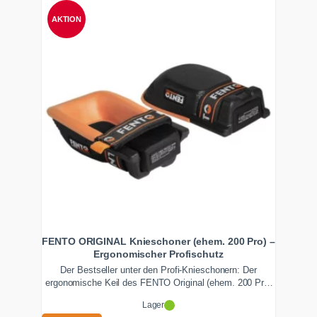
AKTION
FENTO ORIGINAL Knieschoner (ehem. 200 Pro) –
Ergonomischer Profischutz
Der Bestseller unter den Profi-Knieschonern: Der
ergonomische Keil des FENTO Original (ehem. 200 Pro)
nimmt den Druck von der Kniescheibe und verteilt ihn
Lager
flächig auf den Unterschenkel. Nur ca. 300 g,