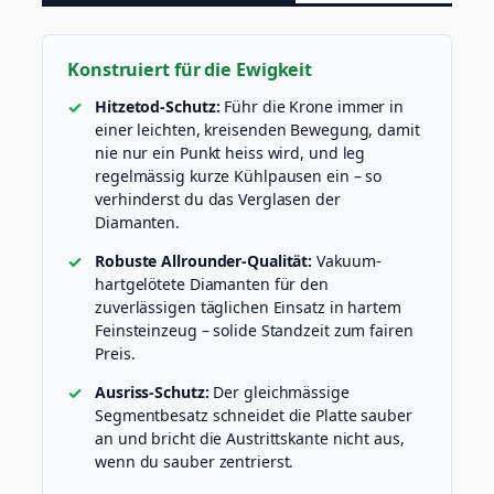
z
e
u
Konstruiert für die Ewigkeit
g
M
Hitzetod-Schutz:
Führ die Krone immer in
e
einer leichten, kreisenden Bewegung, damit
n
nie nur ein Punkt heiss wird, und leg
g
regelmässig kurze Kühlpausen ein – so
e
verhinderst du das Verglasen der
Diamanten.
Robuste Allrounder-Qualität:
Vakuum-
hartgelötete Diamanten für den
zuverlässigen täglichen Einsatz in hartem
Feinsteinzeug – solide Standzeit zum fairen
Preis.
Ausriss-Schutz:
Der gleichmässige
Segmentbesatz schneidet die Platte sauber
an und bricht die Austrittskante nicht aus,
wenn du sauber zentrierst.