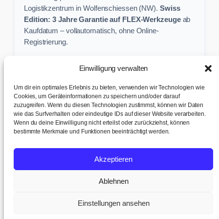
Logistikzentrum in Wolfenschiessen (NW).
Swiss
Edition: 3 Jahre Garantie auf FLEX-Werkzeuge
ab
Kaufdatum – vollautomatisch, ohne Online-
Registrierung.
Einwilligung verwalten
Keine Profi-Aktion mehr verpassen:
Um dir ein optimales Erlebnis zu bieten, verwenden wir Technologien wie
Sichere dir exklusive Angebote und praktische
Cookies, um Geräteinformationen zu speichern und/oder darauf
Baustellen-Tipps direkt in dein Postfach.
zuzugreifen. Wenn du diesen Technologien zustimmst, können wir Daten
wie das Surfverhalten oder eindeutige IDs auf dieser Website verarbeiten.
Wenn du deine Einwilligung nicht erteilst oder zurückziehst, können
✉ Zur Anmeldung
bestimmte Merkmale und Funktionen beeinträchtigt werden.
AGB & Kundeninfo
|
Impressum & Datenschutz
|
Kontakt &
Akzeptieren
Support
|
Versand & Abholung
|
Cookie-Richtlinie
|
Cookie-
Einstellungen
Ablehnen
© 2017 – 2026 TB tools + office AG · Humligenweid 3, 6386
Wolfenschiessen | UID: CHE-252.737.942 MWST
Einstellungen ansehen