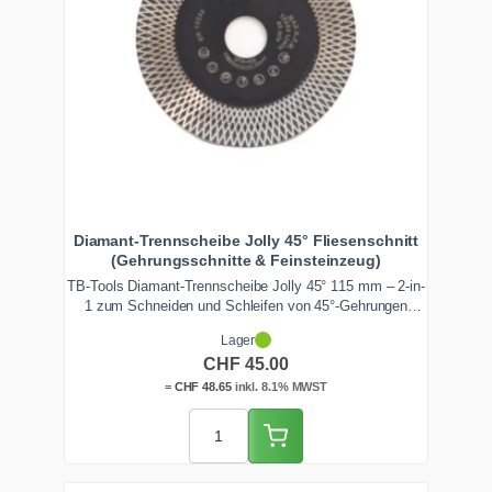
Diamant-Trennscheibe Jolly 45° Fliesenschnitt
(Gehrungsschnitte & Feinsteinzeug)
TB-Tools Diamant-Trennscheibe Jolly 45° 115 mm – 2-in-
1 zum Schneiden und Schleifen von 45°-Gehrungen
(Jolly-Schnitt) in hartem Feinsteinzeug und Keramik.
Lager
100% ausrissfreie Aussenecken im Trockenschnitt.
CHF
45.00
=
CHF
48.65
inkl. 8.1% MWST