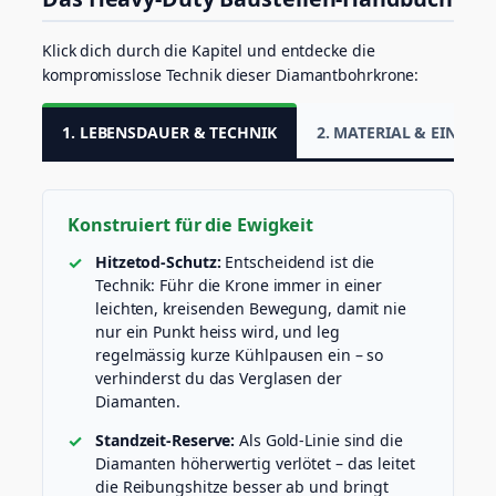
t
e
Klick dich durch die Kapitel und entdecke die
i
kompromisslose Technik dieser Diamantbohrkrone:
n
z
e
1. LEBENSDAUER & TECHNIK
2. MATERIAL & EINSATZ
u
g
M
e
Konstruiert für die Ewigkeit
n
g
Hitzetod-Schutz:
Entscheidend ist die
e
Technik: Führ die Krone immer in einer
leichten, kreisenden Bewegung, damit nie
nur ein Punkt heiss wird, und leg
regelmässig kurze Kühlpausen ein – so
verhinderst du das Verglasen der
Diamanten.
Standzeit-Reserve:
Als Gold-Linie sind die
Diamanten höherwertig verlötet – das leitet
die Reibungshitze besser ab und bringt