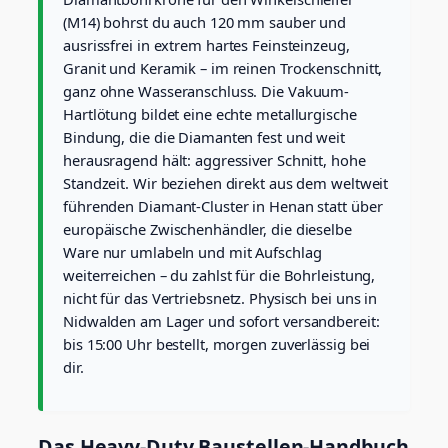
d
(M14) bohrst du auch 120 mm sauber und
C
u
ausrissfrei in extrem hartes Feinsteinzeug,
t
Granit und Keramik – im reinen Trockenschnitt,
f
ganz ohne Wasseranschluss. Die Vakuum-
ü
Hartlötung bildet eine echte metallurgische
r
Bindung, die die Diamanten fest und weit
e
x
herausragend hält: aggressiver Schnitt, hohe
t
Standzeit. Wir beziehen direkt aus dem weltweit
r
führenden Diamant-Cluster in Henan statt über
e
europäische Zwischenhändler, die dieselbe
m
Ware nur umlabeln und mit Aufschlag
h
a
weiterreichen – du zahlst für die Bohrleistung,
r
nicht für das Vertriebsnetz. Physisch bei uns in
t
Nidwalden am Lager und sofort versandbereit:
e
bis 15:00 Uhr bestellt, morgen zuverlässig bei
s
dir.
F
e
i
n
Das Heavy-Duty Baustellen-Handbuch
s