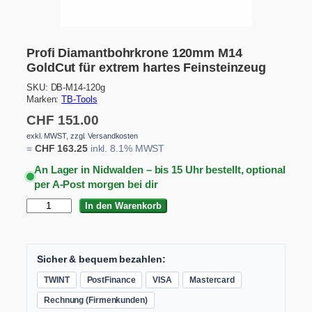
Profi Diamantbohrkrone 120mm M14
GoldCut für extrem hartes Feinsteinzeug
SKU:
DB-M14-120g
Marken:
TB-Tools
CHF
151.00
exkl. MWST, zzgl. Versandkosten
=
CHF
163.25
inkl. 8.1% MWST
An Lager in Nidwalden – bis 15 Uhr bestellt, optional
per A-Post morgen bei dir
P
In den Warenkorb
r
o
f
i
Sicher & bequem bezahlen:
D
TWINT
PostFinance
VISA
Mastercard
i
a
Rechnung (Firmenkunden)
m