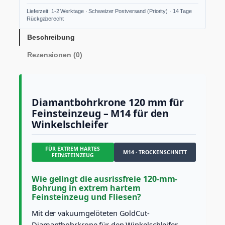
a
Lieferzeit: 1-2 Werktage · Schweizer Postversand (Priority) · 14 Tage
n
Rückgaberecht
t
b
Beschreibung
o
Rezensionen (0)
h
r
k
r
o
Diamantbohrkrone 120 mm für
n
Feinsteinzeug – M14 für den
e
Winkelschleifer
1
2
0
FÜR EXTREM HARTES
m
M14 · TROCKENSCHNITT
FEINSTEINZEUG
m
M
Wie gelingt die ausrissfreie 120-mm-
1
Bohrung in extrem hartem
4
Feinsteinzeug und Fliesen?
G
o
Mit der vakuumgelöteten GoldCut-
l
Diamantbohrkrone für den Winkelschleifer