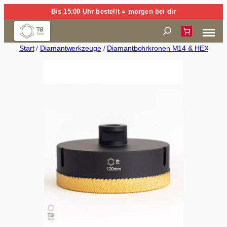
Zum
Bis 15:00 Uhr bestellt = morgen bei dir
Inhalt
Suchen
springen
Start
/
Diamantwerkzeuge
/
Diamantbohrkronen M14 & HEX (Trock