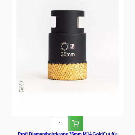
Profi Diamantbohrkrone 35mm M14 GoldCut für