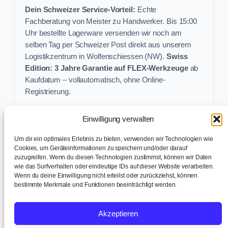
Dein Schweizer Service-Vorteil:
Echte
Fachberatung von Meister zu Handwerker. Bis 15:00
Uhr bestellte Lagerware versenden wir noch am
selben Tag per Schweizer Post direkt aus unserem
Logistikzentrum in Wolfenschiessen (NW).
Swiss
Edition: 3 Jahre Garantie auf FLEX-Werkzeuge
ab
Kaufdatum – vollautomatisch, ohne Online-
Registrierung.
Einwilligung verwalten
Keine Profi-Aktion mehr verpassen:
Um dir ein optimales Erlebnis zu bieten, verwenden wir Technologien wie
Sichere dir exklusive Angebote und praktische
Cookies, um Geräteinformationen zu speichern und/oder darauf
zuzugreifen. Wenn du diesen Technologien zustimmst, können wir Daten
Baustellen-Tipps direkt in dein Postfach.
wie das Surfverhalten oder eindeutige IDs auf dieser Website verarbeiten.
Wenn du deine Einwilligung nicht erteilst oder zurückziehst, können
✉ Zur Anmeldung
bestimmte Merkmale und Funktionen beeinträchtigt werden.
AGB & Kundeninfo
|
Impressum & Datenschutz
|
Kontakt &
Akzeptieren
Support
|
Versand & Abholung
|
Cookie-Richtlinie
|
Cookie-