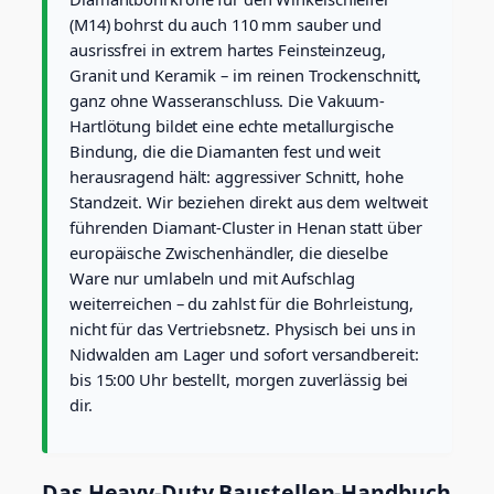
d
(M14) bohrst du auch 110 mm sauber und
C
u
ausrissfrei in extrem hartes Feinsteinzeug,
t
Granit und Keramik – im reinen Trockenschnitt,
f
ganz ohne Wasseranschluss. Die Vakuum-
ü
Hartlötung bildet eine echte metallurgische
r
Bindung, die die Diamanten fest und weit
e
x
herausragend hält: aggressiver Schnitt, hohe
t
Standzeit. Wir beziehen direkt aus dem weltweit
r
führenden Diamant-Cluster in Henan statt über
e
europäische Zwischenhändler, die dieselbe
m
Ware nur umlabeln und mit Aufschlag
h
a
weiterreichen – du zahlst für die Bohrleistung,
r
nicht für das Vertriebsnetz. Physisch bei uns in
t
Nidwalden am Lager und sofort versandbereit:
e
bis 15:00 Uhr bestellt, morgen zuverlässig bei
s
dir.
F
e
i
n
Das Heavy-Duty Baustellen-Handbuch
s