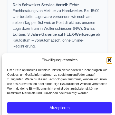
Dein Schweizer Service-Vorteil:
Echte
Fachberatung von Meister zu Handwerker. Bis 15:00
Uhr bestellte Lagerware versenden wir noch am
selben Tag per Schweizer Post direkt aus unserem
Logistikzentrum in Wolfenschiessen (NW).
Swiss
Edition: 3 Jahre Garantie auf FLEX-Werkzeuge
ab
Kaufdatum – vollautomatisch, ohne Online-
Registrierung.
Einwilligung verwalten
Keine Profi-Aktion mehr verpassen:
Um dir ein optimales Erlebnis zu bieten, verwenden wir Technologien wie
Sichere dir exklusive Angebote und praktische
Cookies, um Geräteinformationen zu speichern und/oder darauf
zuzugreifen. Wenn du diesen Technologien zustimmst, können wir Daten
Baustellen-Tipps direkt in dein Postfach.
wie das Surfverhalten oder eindeutige IDs auf dieser Website verarbeiten.
Wenn du deine Einwilligung nicht erteilst oder zurückziehst, können
✉ Zur Anmeldung
bestimmte Merkmale und Funktionen beeinträchtigt werden.
AGB & Kundeninfo
|
Impressum & Datenschutz
|
Kontakt &
Akzeptieren
Support
|
Versand & Abholung
|
Cookie-Richtlinie
|
Cookie-