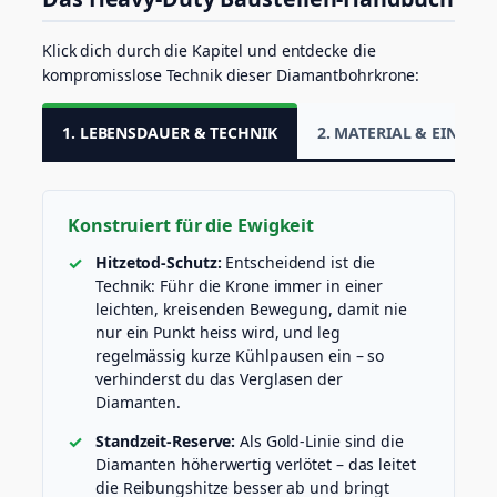
t
e
Klick dich durch die Kapitel und entdecke die
i
kompromisslose Technik dieser Diamantbohrkrone:
n
z
e
1. LEBENSDAUER & TECHNIK
2. MATERIAL & EINSATZ
u
g
M
e
Konstruiert für die Ewigkeit
n
g
Hitzetod-Schutz:
Entscheidend ist die
e
Technik: Führ die Krone immer in einer
leichten, kreisenden Bewegung, damit nie
nur ein Punkt heiss wird, und leg
regelmässig kurze Kühlpausen ein – so
verhinderst du das Verglasen der
Diamanten.
Standzeit-Reserve:
Als Gold-Linie sind die
Diamanten höherwertig verlötet – das leitet
die Reibungshitze besser ab und bringt