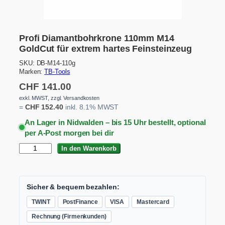
Profi Diamantbohrkrone 110mm M14
GoldCut für extrem hartes Feinsteinzeug
SKU:
DB-M14-110g
Marken:
TB-Tools
CHF
141.00
exkl. MWST, zzgl. Versandkosten
=
CHF
152.40
inkl. 8.1% MWST
An Lager in Nidwalden – bis 15 Uhr bestellt, optional
per A-Post morgen bei dir
P
In den Warenkorb
r
o
f
i
Sicher & bequem bezahlen:
D
TWINT
PostFinance
VISA
Mastercard
i
a
Rechnung (Firmenkunden)
m