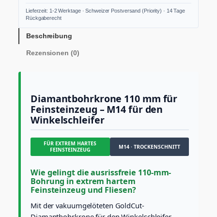
a
Lieferzeit: 1-2 Werktage · Schweizer Postversand (Priority) · 14 Tage
n
Rückgaberecht
t
b
Beschreibung
o
Rezensionen (0)
h
r
k
r
o
Diamantbohrkrone 110 mm für
n
Feinsteinzeug – M14 für den
e
Winkelschleifer
1
1
0
FÜR EXTREM HARTES
m
M14 · TROCKENSCHNITT
FEINSTEINZEUG
m
M
Wie gelingt die ausrissfreie 110-mm-
1
Bohrung in extrem hartem
4
Feinsteinzeug und Fliesen?
G
o
Mit der vakuumgelöteten GoldCut-
l
Diamantbohrkrone für den Winkelschleifer