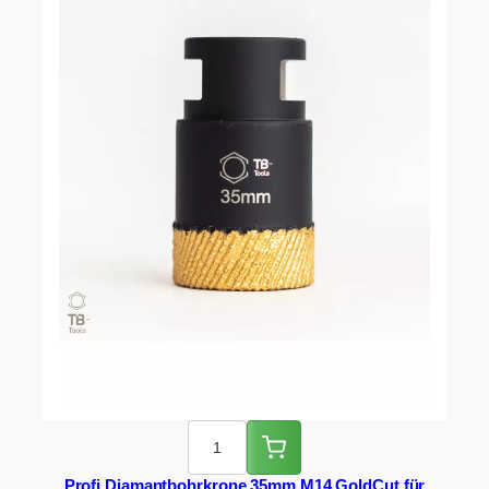
Profi Diamantbohrkrone 35mm M14 GoldCut für