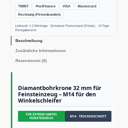
o
TWINT
PostFinance
VISA
Mastercard
l
s
Rechnung (Firmenkunden)
D
i
Lieferzeit: 1-2 Werktage · Schweizer Postversand (Priority) · 14 Tage
a
Rückgaberecht
m
a
Beschreibung
n
Zusätzliche Informationen
t
b
Rezensionen (0)
o
h
r
k
r
Diamantbohrkrone 32 mm für
o
Feinsteinzeug – M14 für den
n
Winkelschleifer
e
3
2
FÜR EXTREM HARTES
m
M14 · TROCKENSCHNITT
FEINSTEINZEUG
m
M