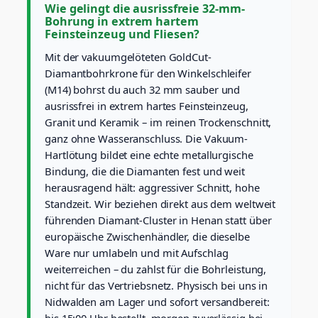
Wie gelingt die ausrissfreie 32-mm-
1
Bohrung in extrem hartem
4
Feinsteinzeug und Fliesen?
G
o
Mit der vakuumgelöteten GoldCut-
l
Diamantbohrkrone für den Winkelschleifer
d
(M14) bohrst du auch 32 mm sauber und
C
ausrissfrei in extrem hartes Feinsteinzeug,
u
t
Granit und Keramik – im reinen Trockenschnitt,
|
ganz ohne Wasseranschluss. Die Vakuum-
P
Hartlötung bildet eine echte metallurgische
l
Bindung, die die Diamanten fest und weit
a
herausragend hält: aggressiver Schnitt, hohe
t
t
Standzeit. Wir beziehen direkt aus dem weltweit
e
führenden Diamant-Cluster in Henan statt über
n
europäische Zwischenhändler, die dieselbe
b
Ware nur umlabeln und mit Aufschlag
o
weiterreichen – du zahlst für die Bohrleistung,
h
r
nicht für das Vertriebsnetz. Physisch bei uns in
e
Nidwalden am Lager und sofort versandbereit:
r