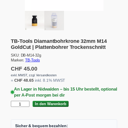
TB-Tools Diamantbohrkrone 32mm M14
GoldCut | Plattenbohrer Trockenschnitt
SKU:
DB-M14-32g
Marken:
TB-Tools
CHF
45.00
exkl. MWST, zzgl. Versandkosten
=
CHF
48.65
inkl. 8.1% MWST
An Lager in Nidwalden – bis 15 Uhr bestellt, optional
per A-Post morgen bei dir
T
In den Warenkorb
B
-
T
o
Sicher & bequem bezahlen: