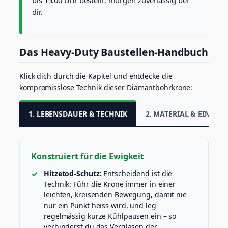
bis 15:00 Uhr bestellt, morgen zuverlässig bei
T
dir.
r
o
c
k
Das Heavy-Duty Baustellen-Handbuch
e
n
s
Klick dich durch die Kapitel und entdecke die
c
kompromisslose Technik dieser Diamantbohrkrone:
h
n
i
1. LEBENSDAUER & TECHNIK
2. MATERIAL & EINSATZ
t
t
M
e
Konstruiert für die Ewigkeit
n
g
Hitzetod-Schutz:
Entscheidend ist die
e
Technik: Führ die Krone immer in einer
leichten, kreisenden Bewegung, damit nie
nur ein Punkt heiss wird, und leg
regelmässig kurze Kühlpausen ein – so
verhinderst du das Verglasen der