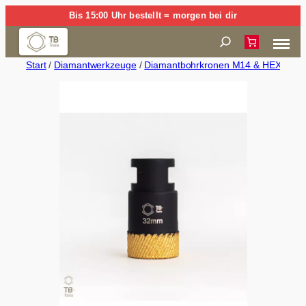
Zum
Bis 15:00 Uhr bestellt = morgen bei dir
Inhalt
Suchen
springen
Start
/
Diamantwerkzeuge
/
Diamantbohrkronen M14 & HEX (Trock