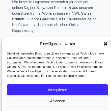
Uhr bestellte Lagerware versenden wir noch am
selben Tag per Schweizer Post direkt aus unserem
Logistikzentrum in Wolfenschiessen (NW).
Swiss
Edition: 3 Jahre Garantie auf FLEX-Werkzeuge
ab
Kaufdatum – vollautomatisch, ohne Online-
Registrierung.
Einwilligung verwalten
Keine Profi-Aktion mehr verpassen:
Um dir ein optimales Erlebnis zu bieten, verwenden wir Technologien wie
Sichere dir exklusive Angebote und praktische
Cookies, um Geräteinformationen zu speichern und/oder darauf
zuzugreifen. Wenn du diesen Technologien zustimmst, können wir Daten
Baustellen-Tipps direkt in dein Postfach.
wie das Surfverhalten oder eindeutige IDs auf dieser Website verarbeiten.
Wenn du deine Einwilligung nicht erteilst oder zurückziehst, können
✉ Zur Anmeldung
bestimmte Merkmale und Funktionen beeinträchtigt werden.
AGB & Kundeninfo
|
Impressum & Datenschutz
|
Kontakt &
Akzeptieren
Support
|
Versand & Abholung
|
Cookie-Richtlinie
|
Cookie-
Einstellungen
Ablehnen
© 2017 – 2026 TB tools + office AG · Humligenweid 3, 6386
Wolfenschiessen | UID: CHE-252.737.942 MWST