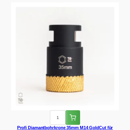
Profi Diamantbohrkrone 35mm M14 GoldCut für