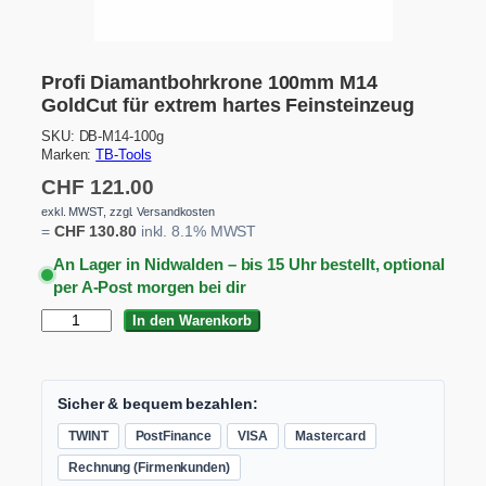
Profi Diamantbohrkrone 100mm M14
GoldCut für extrem hartes Feinsteinzeug
SKU:
DB-M14-100g
Marken:
TB-Tools
CHF
121.00
exkl. MWST, zzgl. Versandkosten
=
CHF
130.80
inkl. 8.1% MWST
An Lager in Nidwalden – bis 15 Uhr bestellt, optional
per A-Post morgen bei dir
P
In den Warenkorb
r
o
f
i
Sicher & bequem bezahlen:
D
TWINT
PostFinance
VISA
Mastercard
i
a
Rechnung (Firmenkunden)
m