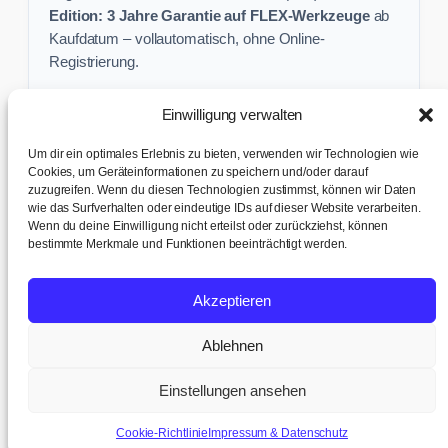
Edition: 3 Jahre Garantie auf FLEX-Werkzeuge
ab
Kaufdatum – vollautomatisch, ohne Online-
Registrierung.
Einwilligung verwalten
Keine Profi-Aktion mehr verpassen:
Um dir ein optimales Erlebnis zu bieten, verwenden wir Technologien wie
Sichere dir exklusive Angebote und praktische
Cookies, um Geräteinformationen zu speichern und/oder darauf
zuzugreifen. Wenn du diesen Technologien zustimmst, können wir Daten
Baustellen-Tipps direkt in dein Postfach.
wie das Surfverhalten oder eindeutige IDs auf dieser Website verarbeiten.
Wenn du deine Einwilligung nicht erteilst oder zurückziehst, können
✉ Zur Anmeldung
bestimmte Merkmale und Funktionen beeinträchtigt werden.
AGB & Kundeninfo
|
Impressum & Datenschutz
|
Kontakt &
Akzeptieren
Support
|
Versand & Abholung
|
Cookie-Richtlinie
|
Cookie-
Einstellungen
Ablehnen
© 2017 – 2026 TB tools + office AG · Humligenweid 3, 6386
Wolfenschiessen | UID: CHE-252.737.942 MWST
Einstellungen ansehen
Cookie-Richtlinie
Impressum & Datenschutz