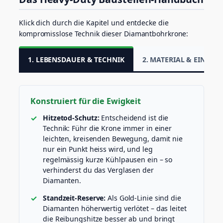
t
e
Klick dich durch die Kapitel und entdecke die
i
kompromisslose Technik dieser Diamantbohrkrone:
n
z
e
1. LEBENSDAUER & TECHNIK
2. MATERIAL & EINSATZ
u
g
M
e
Konstruiert für die Ewigkeit
n
g
Hitzetod-Schutz:
Entscheidend ist die
e
Technik: Führ die Krone immer in einer
leichten, kreisenden Bewegung, damit nie
nur ein Punkt heiss wird, und leg
regelmässig kurze Kühlpausen ein – so
verhinderst du das Verglasen der
Diamanten.
Standzeit-Reserve:
Als Gold-Linie sind die
Diamanten höherwertig verlötet – das leitet
die Reibungshitze besser ab und bringt