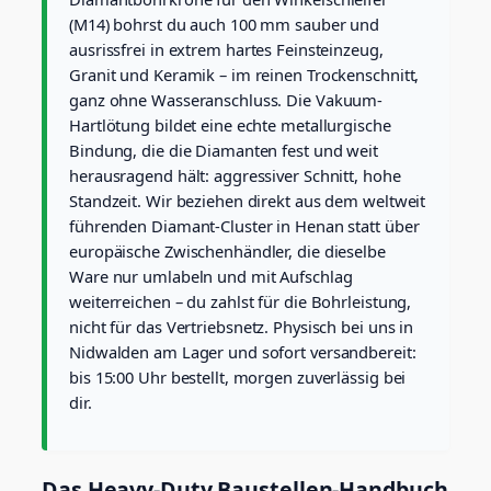
d
(M14) bohrst du auch 100 mm sauber und
C
u
ausrissfrei in extrem hartes Feinsteinzeug,
t
Granit und Keramik – im reinen Trockenschnitt,
f
ganz ohne Wasseranschluss. Die Vakuum-
ü
Hartlötung bildet eine echte metallurgische
r
Bindung, die die Diamanten fest und weit
e
x
herausragend hält: aggressiver Schnitt, hohe
t
Standzeit. Wir beziehen direkt aus dem weltweit
r
führenden Diamant-Cluster in Henan statt über
e
europäische Zwischenhändler, die dieselbe
m
Ware nur umlabeln und mit Aufschlag
h
a
weiterreichen – du zahlst für die Bohrleistung,
r
nicht für das Vertriebsnetz. Physisch bei uns in
t
Nidwalden am Lager und sofort versandbereit:
e
bis 15:00 Uhr bestellt, morgen zuverlässig bei
s
dir.
F
e
i
n
Das Heavy-Duty Baustellen-Handbuch
s