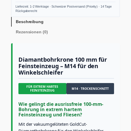
a
Lieferzeit: 1-2 Werktage · Schweizer Postversand (Priority) · 14 Tage
n
Rückgaberecht
t
b
Beschreibung
o
Rezensionen (0)
h
r
k
r
o
Diamantbohrkrone 100 mm für
n
Feinsteinzeug – M14 für den
e
Winkelschleifer
1
0
0
FÜR EXTREM HARTES
m
M14 · TROCKENSCHNITT
FEINSTEINZEUG
m
M
Wie gelingt die ausrissfreie 100-mm-
1
Bohrung in extrem hartem
4
Feinsteinzeug und Fliesen?
G
o
Mit der vakuumgelöteten GoldCut-
l
Diamantbohrkrone für den Winkelschleifer