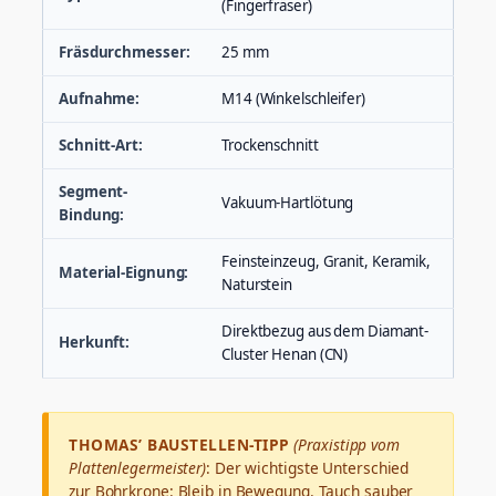
(Fingerfräser)
Fräsdurchmesser:
25 mm
Aufnahme:
M14 (Winkelschleifer)
Schnitt-Art:
Trockenschnitt
Segment-
Vakuum-Hartlötung
Bindung:
Feinsteinzeug, Granit, Keramik,
Material-Eignung:
Naturstein
Direktbezug aus dem Diamant-
Herkunft:
Cluster Henan (CN)
THOMAS’ BAUSTELLEN-TIPP
(Praxistipp vom
Plattenlegermeister)
: Der wichtigste Unterschied
zur Bohrkrone: Bleib in Bewegung. Tauch sauber