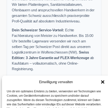
Wir bieten Plattenlegern, Sanitärinstallateuren,
Ofenbauern und anspruchsvollen Handwerkern in der
gesamten Schweiz ausschliesslich praxiserprobte
Profi-Qualität auf absolutem Industrieniveau.
Dein Schweizer Service-Vorteil:
Echte
Fachberatung von Meister zu Handwerker. Bis 15:00
Uhr bestellte Lagerware versenden wir noch am
selben Tag per Schweizer Post direkt aus unserem
Logistikzentrum in Wolfenschiessen (NW).
Swiss
Edition: 3 Jahre Garantie auf FLEX-Werkzeuge
ab
Kaufdatum – vollautomatisch, ohne Online-
Registrierung.
Einwilligung verwalten
Keine Profi-Aktion mehr verpassen:
Um dir ein optimales Erlebnis zu bieten, verwenden wir Technologien wie
Sichere dir exklusive Angebote und praktische
Cookies, um Geräteinformationen zu speichern und/oder darauf
zuzugreifen. Wenn du diesen Technologien zustimmst, können wir Daten
Baustellen-Tipps direkt in dein Postfach.
wie das Surfverhalten oder eindeutige IDs auf dieser Website verarbeiten.