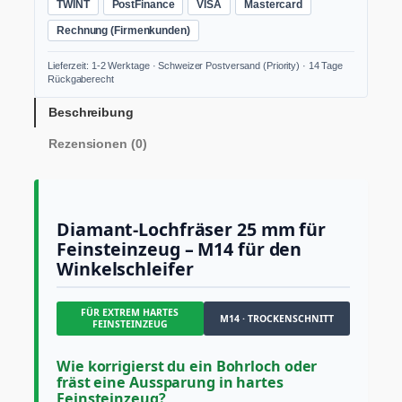
TWINT
PostFinance
VISA
Mastercard
l
s
Rechnung (Firmenkunden)
P
r
Lieferzeit: 1-2 Werktage · Schweizer Postversand (Priority) · 14 Tage
e
Rückgaberecht
m
i
Beschreibung
u
Rezensionen (0)
m
D
i
a
m
Diamant-Lochfräser 25 mm für
a
Feinsteinzeug – M14 für den
n
Winkelschleifer
t
-
L
FÜR EXTREM HARTES
o
M14 · TROCKENSCHNITT
FEINSTEINZEUG
c
h
Wie korrigierst du ein Bohrloch oder
f
fräst eine Aussparung in hartes
r
Feinsteinzeug?
ä