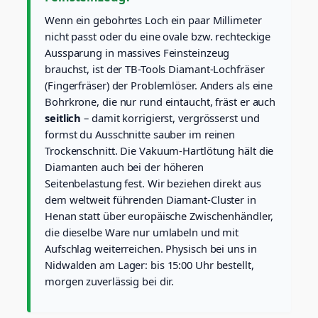
s
Wenn ein gebohrtes Loch ein paar Millimeter
e
nicht passt oder du eine ovale bzw. rechteckige
r
Aussparung in massives Feinsteinzeug
Ø
2
brauchst, ist der TB-Tools Diamant-Lochfräser
5
(Fingerfräser) der Problemlöser. Anders als eine
m
Bohrkrone, die nur rund eintaucht, fräst er auch
m
seitlich
– damit korrigierst, vergrösserst und
(
formst du Ausschnitte sauber im reinen
M
1
Trockenschnitt. Die Vakuum-Hartlötung hält die
4
Diamanten auch bei der höheren
)
Seitenbelastung fest. Wir beziehen direkt aus
f
dem weltweit führenden Diamant-Cluster in
ü
Henan statt über europäische Zwischenhändler,
r
F
die dieselbe Ware nur umlabeln und mit
e
Aufschlag weiterreichen. Physisch bei uns in
i
Nidwalden am Lager: bis 15:00 Uhr bestellt,
n
morgen zuverlässig bei dir.
s
t
e