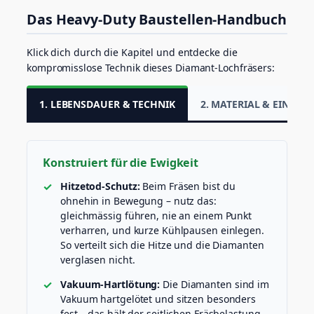
i
Das Heavy-Duty Baustellen-Handbuch
n
z
e
Klick dich durch die Kapitel und entdecke die
u
kompromisslose Technik dieses Diamant-Lochfräsers:
g
M
e
1. LEBENSDAUER & TECHNIK
2. MATERIAL & EINSATZ
n
g
e
Konstruiert für die Ewigkeit
Hitzetod-Schutz:
Beim Fräsen bist du
ohnehin in Bewegung – nutz das:
gleichmässig führen, nie an einem Punkt
verharren, und kurze Kühlpausen einlegen.
So verteilt sich die Hitze und die Diamanten
verglasen nicht.
Vakuum-Hartlötung:
Die Diamanten sind im
Vakuum hartgelötet und sitzen besonders
fest – das hält der seitlichen Fräsbelastung