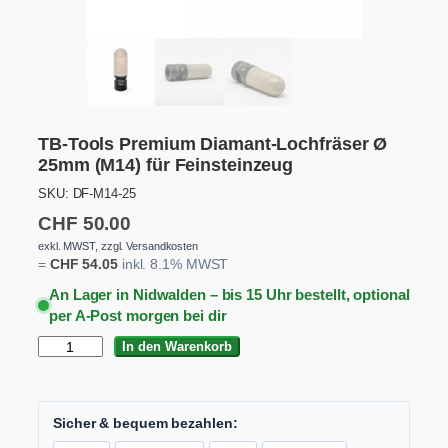
TB-Tools Premium Diamant-Lochfräser Ø
25mm (M14) für Feinsteinzeug
SKU:
DF-M14-25
CHF
50.00
exkl. MWST, zzgl. Versandkosten
=
CHF
54.05
inkl. 8.1% MWST
An Lager in Nidwalden – bis 15 Uhr bestellt, optional
per A-Post morgen bei dir
T
In den Warenkorb
B
-
T
o
Sicher & bequem bezahlen:
o