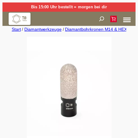
Zum
Bis 15:00 Uhr bestellt = morgen bei dir
Inhalt
Suchen
springen
Start
/
Diamantwerkzeuge
/
Diamantbohrkronen M14 & HEX (Trock