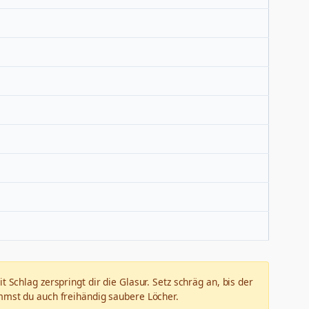
 Schlag zerspringt dir die Glasur. Setz schräg an, bis der
mmst du auch freihändig saubere Löcher.