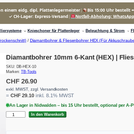
n einem eidg. dipl. Plattenlegermeister
|
Bis 15:00 Uhr bestellt 
✓ CH-Lager: Express-Versand
|
Notfall-Abholung: WhatsAp
lliersysteme
Knieschoner für Plattenleger
Beleuchtung & Strom
F
ockenschnitt)
/
Diamantbohrer & Fliesenbohrer HEX (Für Akkuschraube
Diamantbohrer 10mm 6-Kant (HEX) | Flie
SKU:
DB-HEX-10
Marken:
TB-Tools
CHF
26.90
exkl. MWST, zzgl. Versandkosten
=
CHF
29.10
inkl. 8.1% MWST
An Lager in Nidwalden – bis 15 Uhr bestellt, optional per A-
D
In den Warenkorb
i
a
m