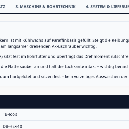
u
ATZ
3. MASCHINE & BOHRTECHNIK
4. SYSTEM & LIEFER
b
e
r
M
e
n
ern ist mit Kühlwachs auf Paraffinbasis gefüllt: Steigt die Reibu
g
e
e am langsamer drehenden Akkuschrauber wichtig.
) sitzt fest im Bohrfutter und überträgt das Drehmoment rutschfrei
ie Platte sauber an und hält die Lochkante intakt – wichtig bei si
um hartgelötet und sitzen fest – kein vorzeitiges Auswaschen der
TB-Tools
DB-HEX-10