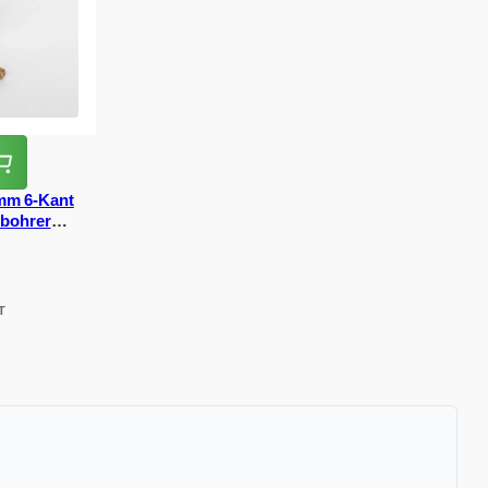
mm 6-Kant
nbohrer
uber
T