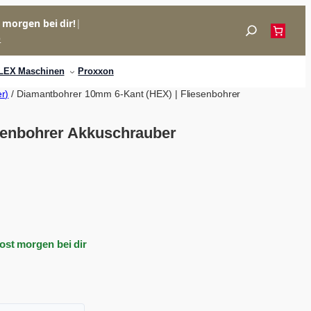
= morgen bei dir!
|
Suchen
p
LEX Maschinen
Proxxon
r)
/ Diamantbohrer 10mm 6-Kant (HEX) | Fliesenbohrer
senbohrer Akkuschrauber
Post morgen bei dir