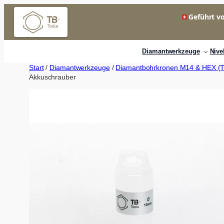
Zum
Geführt vo
Inhalt
springen
Diamantwerkzeuge
Nive
Start
/
Diamantwerkzeuge
/
Diamantbohrkronen M14 & HEX (Tr
Akkuschrauber