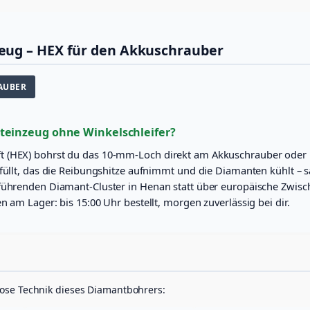
|
F
l
eug – HEX für den Akkuschrauber
i
e
s
AUBER
e
n
b
o
teinzeug ohne Winkelschleifer?
h
 (HEX) bohrst du das 10-mm-Loch direkt am Akkuschrauber oder i
r
füllt, das die Reibungshitze aufnimmt und die Diamanten kühlt – sa
e
r
 führenden Diamant-Cluster in Henan statt über europäische Zwisc
A
 am Lager: bis 15:00 Uhr bestellt, morgen zuverlässig bei dir.
k
k
u
s
c
h
r
lose Technik dieses Diamantbohrers:
a