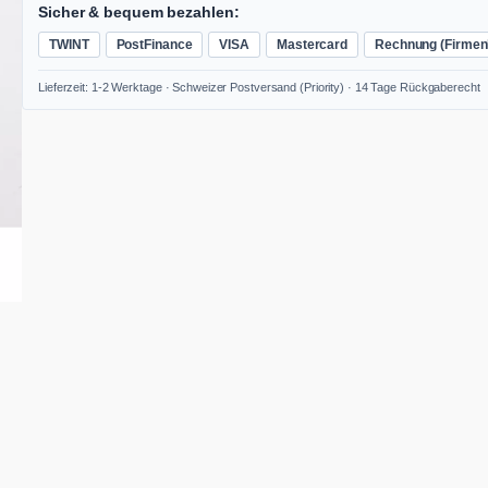
a
Sicher & bequem bezahlen:
n
TWINT
PostFinance
VISA
Mastercard
Rechnung (Firmen
t
b
Lieferzeit: 1-2 Werktage · Schweizer Postversand (Priority) · 14 Tage Rückgaberecht
o
h
r
e
r
1
0
m
m
6
-
K
a
n
t
(
H
E
X
)