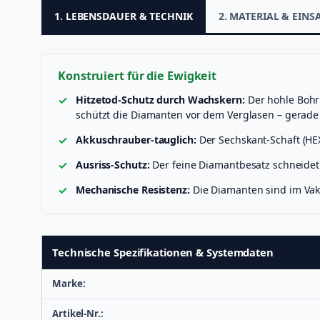
1. LEBENSDAUER & TECHNIK
2. MATERIAL & EINS
Konstruiert für die Ewigkeit
Hitzetod-Schutz durch Wachskern:
Der hohle Bohrk
schützt die Diamanten vor dem Verglasen – gerad
Akkuschrauber-tauglich:
Der Sechskant-Schaft (HEX
Ausriss-Schutz:
Der feine Diamantbesatz schneidet d
Mechanische Resistenz:
Die Diamanten sind im Vaku
Technische Spezifikationen & Systemdaten
Marke:
Artikel-Nr.: