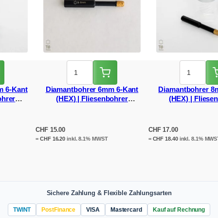
m 6-Kant
Diamantbohrer 6mm 6-Kant
Diamantbohrer 8
ohrer
(HEX) | Fliesenbohrer
(HEX) | Fliese
er
Akkuschrauber
Akkuschra
CHF
15.00
CHF
17.00
=
CHF
16.20
inkl. 8.1% MWST
=
CHF
18.40
inkl. 8.1% MWS
Sichere Zahlung & Flexible Zahlungsarten
TWINT
PostFinance
VISA
Mastercard
Kauf auf Rechnung