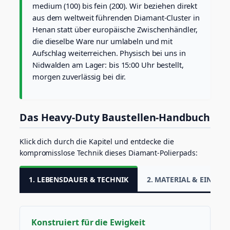
n
medium (100) bis fein (200). Wir beziehen direkt
5
aus dem weltweit führenden Diamant-Cluster in
0
Henan statt über europäische Zwischenhändler,
)
die dieselbe Ware nur umlabeln und mit
M
Aufschlag weiterreichen. Physisch bei uns in
e
n
Nidwalden am Lager: bis 15:00 Uhr bestellt,
g
morgen zuverlässig bei dir.
e
Das Heavy-Duty Baustellen-Handbuch
Klick dich durch die Kapitel und entdecke die
kompromisslose Technik dieses Diamant-Polierpads:
1. LEBENSDAUER & TECHNIK
2. MATERIAL & EINSATZ
Konstruiert für die Ewigkeit