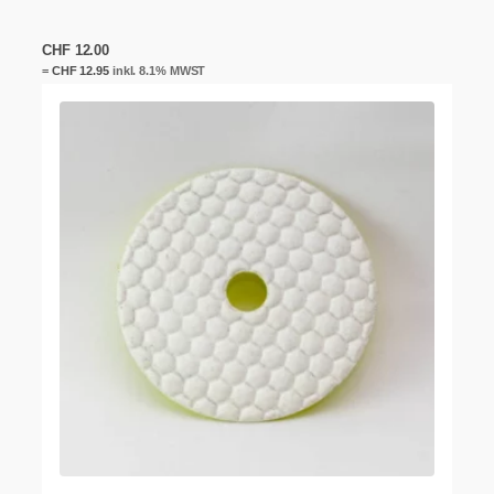
CHF
12.00
=
CHF
12.95
inkl. 8.1% MWST