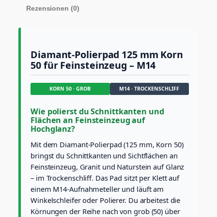
f
Rezensionen (0)
-
u
n
d
P
Diamant-Polierpad 125 mm Korn
o
50 für Feinsteinzeug – M14
l
i
e
KORN 50 · GROB
M14 · TROCKENSCHLIFF
r
p
Wie polierst du Schnittkanten und
a
Flächen an Feinsteinzeug auf
d
Hochglanz?
Ø
1
Mit dem Diamant-Polierpad (125 mm, Korn 50)
2
bringst du Schnittkanten und Sichtflächen an
5
Feinsteinzeug, Granit und Naturstein auf Glanz
m
m
– im Trockenschliff. Das Pad sitzt per Klett auf
(
einem M14-Aufnahmeteller und läuft am
K
Winkelschleifer oder Polierer. Du arbeitest die
o
Körnungen der Reihe nach von grob (50) über
r