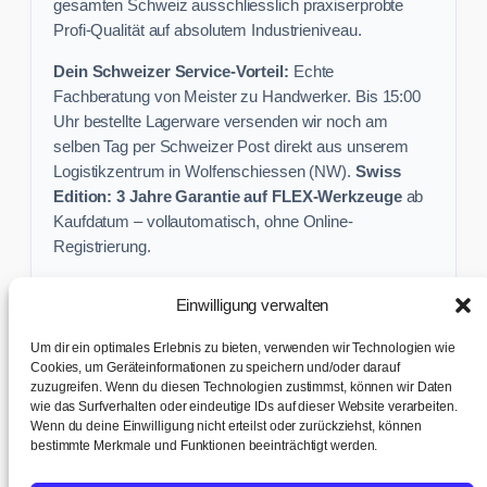
gesamten Schweiz ausschliesslich praxiserprobte
Profi-Qualität auf absolutem Industrieniveau.
Dein Schweizer Service-Vorteil:
Echte
Fachberatung von Meister zu Handwerker. Bis 15:00
Uhr bestellte Lagerware versenden wir noch am
selben Tag per Schweizer Post direkt aus unserem
Logistikzentrum in Wolfenschiessen (NW).
Swiss
Edition: 3 Jahre Garantie auf FLEX-Werkzeuge
ab
Kaufdatum – vollautomatisch, ohne Online-
Registrierung.
Einwilligung verwalten
Keine Profi-Aktion mehr verpassen:
Um dir ein optimales Erlebnis zu bieten, verwenden wir Technologien wie
Sichere dir exklusive Angebote und praktische
Cookies, um Geräteinformationen zu speichern und/oder darauf
Baustellen-Tipps direkt in dein Postfach.
zuzugreifen. Wenn du diesen Technologien zustimmst, können wir Daten
wie das Surfverhalten oder eindeutige IDs auf dieser Website verarbeiten.
Wenn du deine Einwilligung nicht erteilst oder zurückziehst, können
✉ Zur Anmeldung
bestimmte Merkmale und Funktionen beeinträchtigt werden.