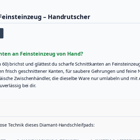
s
c
Feinsteinzeug – Handrutscher
h
e
r
)
,
K
ö
anten an Feinsteinzeug von Hand?
r
0) brichst und glättest du scharfe Schnittkanten an Feinsteinzeu
n
n frisch geschnittener Kanten, für saubere Gehrungen und feine 
u
n
ische Zwischenhändler, die dieselbe Ware nur umlabeln und mit Au
g
verlässig bei dir.
6
0
M
e
n
g
e
lose Technik dieses Diamant-Handschleifpads: