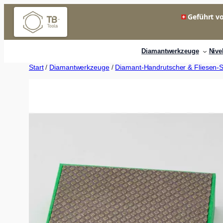
Zum
Geführt vo
Inhalt
springen
Diamantwerkzeuge
Nive
Start
/
Diamantwerkzeuge
/
Diamant-Handrutscher & Fliesen-S