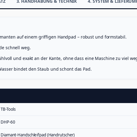
ATZ
3. HANDHABUNG & TECHNIK
4. SYSTEM & LIEFERU
anten auf einem griffigen Handpad – robust und formstabil.
e schnell weg.
hlvoll und exakt an der Kante, ohne dass eine Maschine zu viel w
Wasser bindet den Staub und schont das Pad.
TB-Tools
DHP-60
Diamant-Handschleifpad (Handrutscher)