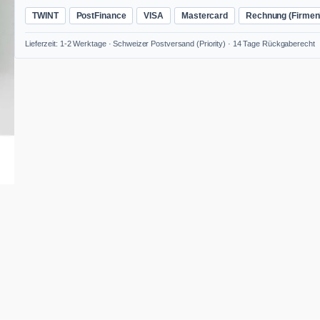
n
TWINT
PostFinance
VISA
Mastercard
Rechnung (Firmen
t
H
Lieferzeit: 1-2 Werktage · Schweizer Postversand (Priority) · 14 Tage Rückgaberecht
a
n
d
s
c
h
l
e
i
f
p
a
d
(
H
a
n
d
r
u
t