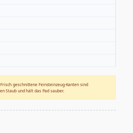
Frisch geschnittene Feinsteinzeug-Kanten sind
en Staub und hält das Pad sauber.