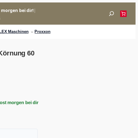
= morgen bei dir!
|
Suchen
p
LEX Maschinen
Proxxon
 Körnung 60
Post morgen bei dir