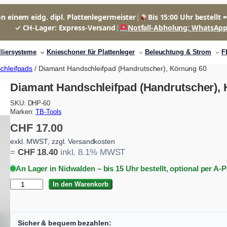
n einem eidg. dipl. Plattenlegermeister
|
Bis 15:00 Uhr bestellt 
✓ CH-Lager: Express-Versand
|
Notfall-Abholung: WhatsAp
lliersysteme
Knieschoner für Plattenleger
Beleuchtung & Strom
F
chleifpads
/ Diamant Handschleifpad (Handrutscher), Körnung 60
Diamant Handschleifpad (Handrutscher),
SKU:
DHP-60
Marken:
TB-Tools
CHF
17.00
exkl. MWST, zzgl. Versandkosten
=
CHF
18.40
inkl. 8.1% MWST
An Lager in Nidwalden – bis 15 Uhr bestellt, optional per A-
D
In den Warenkorb
i
a
m
a
Sicher & bequem bezahlen: